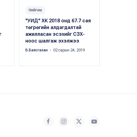
Нийгэм
Нийгэм
"УИД" ХК 2018 онд 67.7 сая
“Улам хөг
төгрөгийн алдагдалтай
ийн банк бу
г
ажилласан эсэхийг СЗХ-
ажиллагаа 
ноос шалгаж эхэлжээ
зөвшөөрлий
Б.Баясгалан
・ 02 сарын 24, 2019
Х.Оргил
・ 07 с