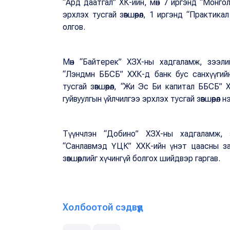
“Ард даатгал” ХК-ийн, мөн 7 иргэнд “Монгол 
эрхлэх тусгай зөвшөөрөл, 1 иргэнд “Практик
олгов.
Мөн “Байтерек” ХЗХ-ны хадгаламж, зээлий
“Лэндмн ББСБ” ХХК-д банк бус санхүүгий
тусгай зөвшөөрөл, “Жи Эс Би капитал ББСБ” Х
гуйвуулгын үйлчилгээ эрхлэх тусгай зөвшөөрөл
Түүнчлэн “Добино” ХЗХ-ны хадгаламж, зэ
“Санлавмэд ҮЦК” ХХК-ийн үнэт цаасны зах з
зөвшөөрлийг хүчингүй болгох шийдвэр гаргав.
Холбоотой сэдвүүд