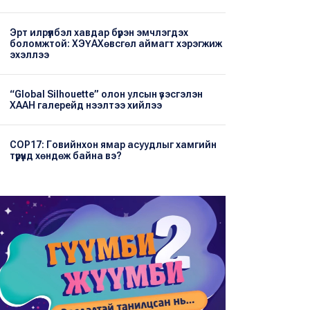
Эрт илрүүлбэл хавдар бүрэн эмчлэгдэх
боломжтой: ХЭҮА​Хөвсгөл аймагт хэрэгжиж
эхэллээ
“Global Silhouette” олон улсын үзэсгэлэн
ХААН галерейд нээлтээ хийлээ
COP17: Говийнхон ямар асуудлыг хамгийн
түрүүнд хөндөж байна вэ?