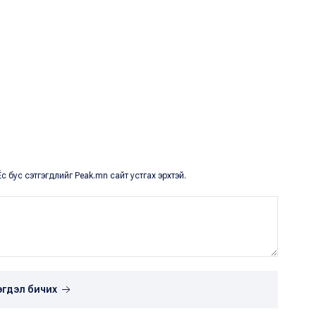
с бус сэтгэгдлийг Peak.mn сайт устгах эрхтэй.
эгдэл бичих