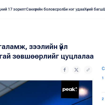
ний 17 зорилт
Санхүүгийн боловсрол
Би нэг удаа
Хүний багш
аламж, зээлийн үйл
сгай зөвшөөрлийг цуцлалаа
С
1
2