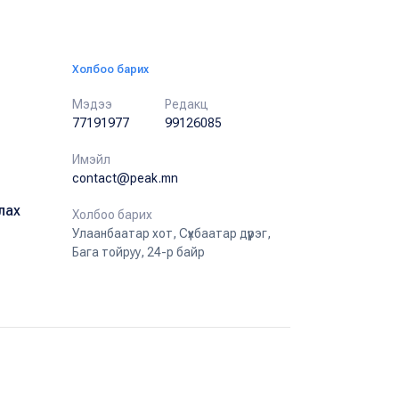
Холбоо барих
Мэдээ
Редакц
77191977
99126085
Имэйл
contact@peak.mn
лах
Холбоо барих
Улаанбаатар хот, Сүхбаатар дүүрэг,
Бага тойруу, 24-р байр