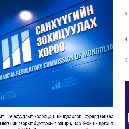
3
4
5
 нийт 19 асуудлыг хэлэлцэн шийдвэрлэв. Хуралдаанаар
өөлөгчийн газрыг бүртгэхийг зөвшөөрч, нэр бүхий 7 иргэнд