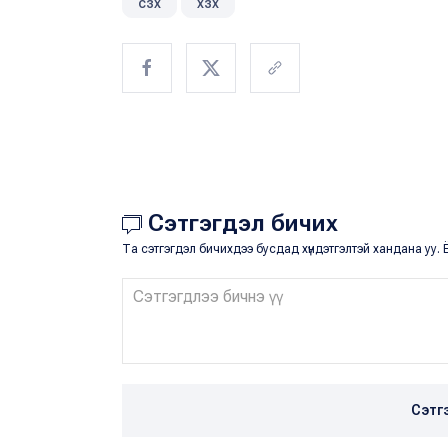
сзх
хзх
Сэтгэгдэл бичих
Та сэтгэгдэл бичихдээ бусдад хүндэтгэлтэй хандана уу. Ё
Сэтг