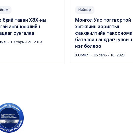
йгэм
Нийгэм
 бүхий таван ХЗХ-ны
Монгол Улс тогтвортой
сгай зөвшөөрлийн
хөгжлийн зорилтын
ацааг сунгалаа
санхүүжилтийн таксономи
баталсан анхдагч улсын
ргил
・ 03 сарын 21, 2019
нэг боллоо
Х.Оргил
・ 06 сарын 16, 2023