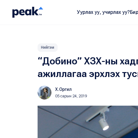
Уурлах уу, учирлах уу?
Бид
Нийгэм
“Добино” ХЗХ-ны хадг
ажиллагаа эрхлэх ту
Х.Оргил
05 сарын 24, 2019