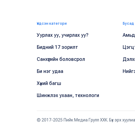
Үндсэн категори
Бусад
Уурлах уу, учирлах уу?
Амьдр
Бидний 17 зорилт
Цэгц
Санхүүгийн боловсрол
Дэлх
Би нэг удаа
Нийг
Хүний багш
Шинжлэх ухаан, технологи
© 2017-2025 Пийк Медиа Групп ХХК. Бүх эрх хуули