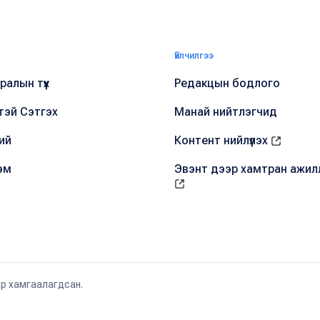
Үйлчилгээ
алын түүх
Редакцын бодлого
тэй Сэтгэх
Манай нийтлэгчид
ий
Контент нийлүүлэх
эм
Эвэнт дээр хамтран ажил
ар хамгаалагдсан.