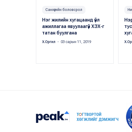
Санхүүгийн боловсрол
Ни
Нэг жилийн хугацаанд үйл
Нэр
ажиллагаа явуулаагүй ХЗХ-г
ту
татан буулгана
хуг
Х.Оргил
・ 03 сарын 11, 2019
Х.О