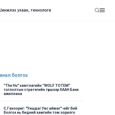
Шинжлэх ухаан, технологи
анал болгох
“The Hu" хамтлагийн “WOLF TOTEM”
тоглолтын стратегийн түншээр ХААН Банк
ажиллана
С.Ганзориг: "Уншдаг Увс аймаг"-ийг бий
болгох нь бидний хамгийн том зорилго