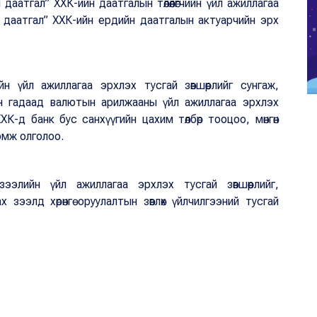
даатгал” ХХК-ийн даатгалын төлөөлөгчийн үйл ажиллагаа
ал даатгал” ХХК-ийн ердийн даатгалын актуарчийн эрх
н үйл ажиллагаа эрхлэх тусгай зөвшөөрлийг сунгаж,
н гадаад валютын арилжааны үйл ажиллагаа эрхлэх
ХК-д банк бус санхүүгийн цахим төлбөр тооцоо, мөнгөн
 нэмж олголоо.
элийн үйл ажиллагаа эрхлэх тусгай зөвшөөрлийг,
ээлд хөрөнгө оруулалтын зөвлөх үйлчилгээний тусгай