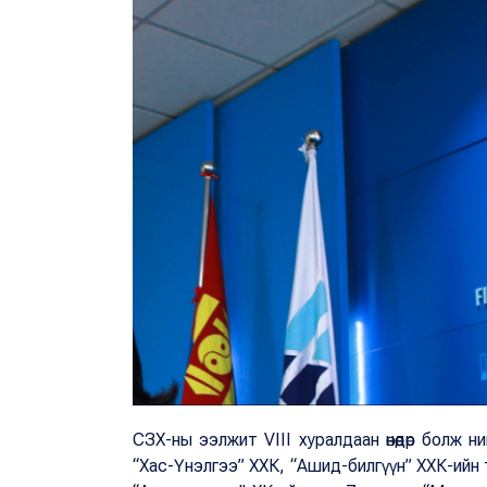
СЗХ-ны ээлжит VIII хуралдаан өнөөдөр болж
“Хас-Үнэлгээ” ХХК, “Ашид-билгүүн” ХХК-ийн төл