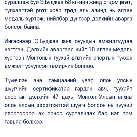
суралцаж буй Э.Буджав 68 кг-ийн жинд огцом өргөлт,
түлхэлттэй өргөлт хоёр төрөлд аль алинд нь алтан
медаль хүртэж, нийлбэр дүнгээр дэлхийн аварга
болсон байна.
Ингэснээр Э.Буджав өмнөх онуудын амжилтуудаа
нэгтгэн, Дэлхийн аваргаас нийт 10 алтан медаль
хүртсэн Монголын туухай өргөлтийн спортын түүхэн
амжилт үзүүлсэн тамирчин боллоо.
Түүнчлэн энэ тэмцээний үеэр олон улсын
шүүгчийн сертификатаа гардан авч, туухайт
спортын дэлхийн 47 дахь, Монгол Улсын анхны
олон улсын зэрэглэлтэй шүүгч болсон нь түүний
спортоороо эх орноо сурталчлах бас нэг том
гавьяа болжээ.