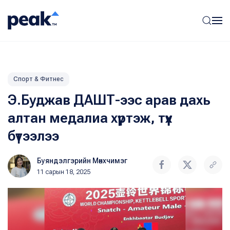
Спорт & Фитнес
Э.Буджав ДАШТ-ээс арав дахь
алтан медалиа хүртэж, түүх
бүтээлээ
Буяндэлгэрийн Мөнхчимэг
11 сарын 18, 2025