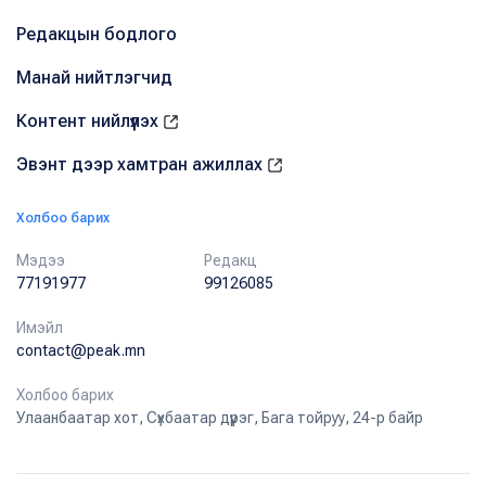
Редакцын бодлого
Манай нийтлэгчид
Контент нийлүүлэх
Эвэнт дээр хамтран ажиллах
Холбоо барих
Мэдээ
Редакц
77191977
99126085
Имэйл
contact@peak.mn
Холбоо барих
Улаанбаатар хот, Сүхбаатар дүүрэг, Бага тойруу, 24-р байр