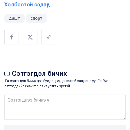
Холбоотой сэдвүүд
дашт
спорт
Сэтгэгдэл бичих
Та сэтгэгдэл бичихдээ бусдад хүндэтгэлтэй хандана уу. Ёс бус
сэтгэгдлийг Peak.mn сайт устгах эрхтэй.