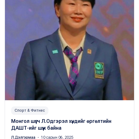
Спорт & Фитнес
Монгол шүүгч Л.Одгэрэл хүндийг өргөлтийн
ДАШТ-ийг шүүж байна
Л.Дэлгэрмаа
・ 10 сарын 06, 2025