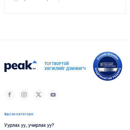
Үндсэн категори
Уурлах уу, учирлах уу?