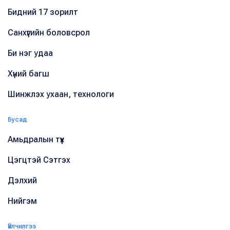
Бидний 17 зорилт
Санхүүгийн боловсрол
Би нэг удаа
Хүний багш
Шинжлэх ухаан, технологи
Бусад
Амьдралын түүх
Цэгцтэй Сэтгэх
Дэлхий
Нийгэм
Үйлчилгээ