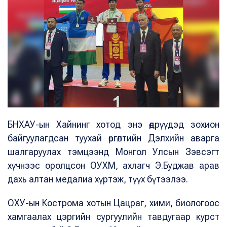
БНХАУ-ын Хайнинг хотод энэ өдрүүдэд зохион
байгуулагдсан туухай өргөлтийн Дэлхийн аварга
шалгаруулах тэмцээнд Монгол Улсын Зэвсэгт
хүчнээс оролцсон ОУХМ, ахлагч Э.Буджав арав
дахь алтан медалиа хүртэж, түүх бүтээлээ.
ОХУ-ын Кострома хотын Цацраг, хими, биологоос
хамгаалах цэргийн сургуулийн тавдугаар курст