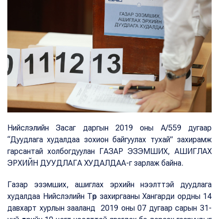
Нийслэлийн Засаг даргын 2019 оны А/559 дугаар
“Дуудлага худалдаа зохион байгуулах тухай” захирамж
гарсантай холбогдуулан ГАЗАР ЭЗЭМШИХ, АШИГЛАХ
ЭРХИЙН ДУУДЛАГА ХУДАЛДАА-г зарлаж байна.
Газар эзэмших, ашиглах эрхийн нээлттэй дуудлага
худалдаа Нийслэлийн Төр захиргааны Хангарди ордны 14
давхарт хурлын зааланд 2019 оны 07 дугаар сарын 31-