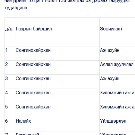
ний өдрийн 10 цагт нээлттэй явагдах ба дараах газруудыг
худалдана.
д/д
Газрын байршил
Зориулалт
1
Сонгинохайрхан
Аж ахуйн
2
Сонгинохайрхан
Аялал жуулчлал
3
Сонгинохайрхан
Аж ахуйн
4
Сонгинохайрхан
Хүлэмжийн аж а
5
Сонгинохайрхан
Хүлэмжийн аж а
6
Налайх
Үйлдвэрлэл