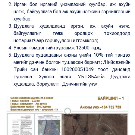
Иргэн бол иргэний үнэмлэхний хуулбар, аж ахуйн
нэгж, байгууллага бол аж ахуйн нэгжийн гэрчилгээний
хуулбар;
Дуудлага худалдаанд иргэн, аж ахуйн нэгж,
байгууллагыг төлөөлж оролцох тохиолдолд
нотариатчаар гэрчлүүлсэн итгэмжлэл;
Улсын тэмдэгтийн хураамж 12500 төгрөг;
Дуудлага худалдааны анхны үнийн 10%-тай тэнцэх
мөнгийг дэнчин болгон тушаасан баримт; /Нийслэлийн
Төрийн сан банкны 100200051049 тоот дансанд
тушаана. Хүлээн авагч: УБ.ГЗБАлба Дуудлага
худалдаа, Зориулалт: Дэнчингийн үнэ/