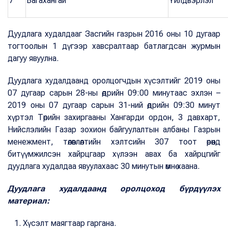
7
Багахангай
Үйлдвэрлэл
Дуудлага худалдааг Засгийн газрын 2016 оны 10 дугаар
тогтоолын 1 дүгээр хавсралтаар батлагдсан журмын
дагуу явуулна.
Дуудлага худалдаанд оролцогчдын хүсэлтийг 2019 оны
07 дугаар сарын 28-ны өдрийн 09:00 минутаас эхлэн –
2019 оны 07 дугаар сарын 31-ний өдрийн 09:30 минут
хүртэл Төрийн захиргааны Хангарди ордон, 3 давхарт,
Нийслэлийн Газар зохион байгуулалтын албаны Газрын
менежмент, төлөвлөлтийн хэлтсийн 307 тоот өрөөнд
битүүмжилсэн хайрцгаар хүлээн авах ба хайрцгийг
дуудлага худалдаа явуулахаас 30 минутын өмнө хаана.
Дуудлага худалдаанд оролцоход бүрдүүлэх
материал:
Хүсэлт маягтаар гаргана.