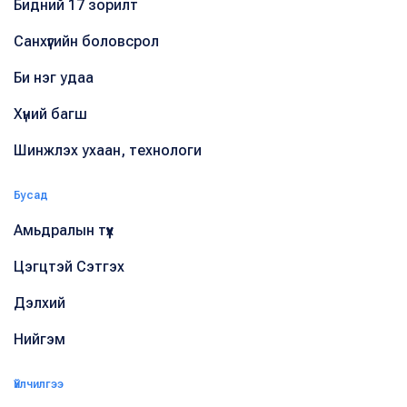
Бидний 17 зорилт
Санхүүгийн боловсрол
Би нэг удаа
Хүний багш
Шинжлэх ухаан, технологи
Бусад
Амьдралын түүх
Цэгцтэй Сэтгэх
Дэлхий
Нийгэм
Үйлчилгээ