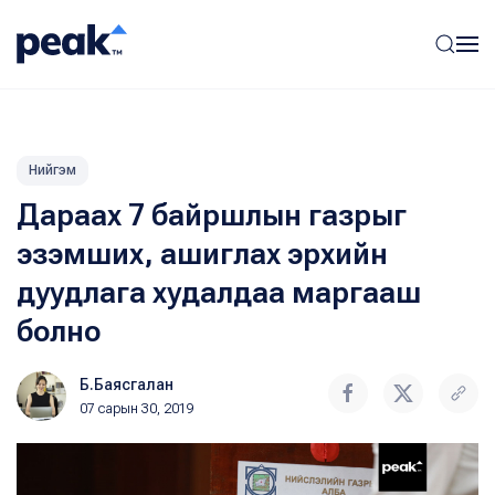
Нийгэм
Дараах 7 байршлын газрыг
эзэмших, ашиглах эрхийн
дуудлага худалдаа маргааш
болно
Б.Баясгалан
07 сарын 30, 2019