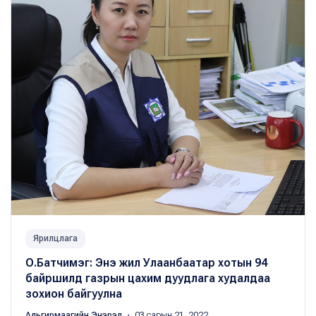
Ярилцлага
О.Батчимэг: Энэ жил Улаанбаатар хотын 94
байршилд газрын цахим дуудлага худалдаа
зохион байгуулна
Альгирмаагийн Энэрэл
・ 03 сарын 21, 2022