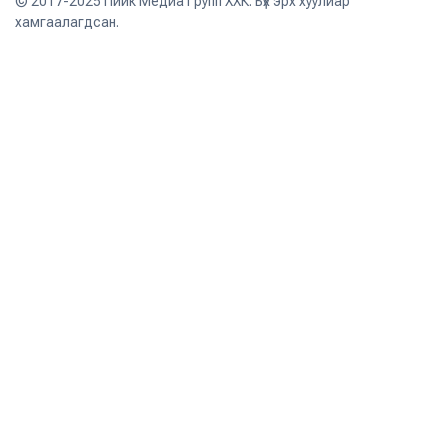
© 2017-2025 Пийк Медиа Групп ХХК. Бүх эрх хуулиар
хамгаалагдсан.