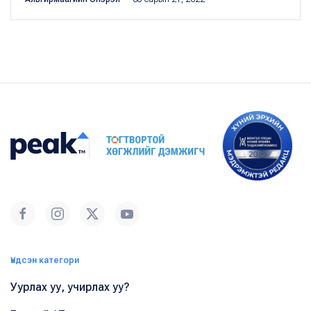
Үндсэн категори
Уурлах уу, учирлах уу?