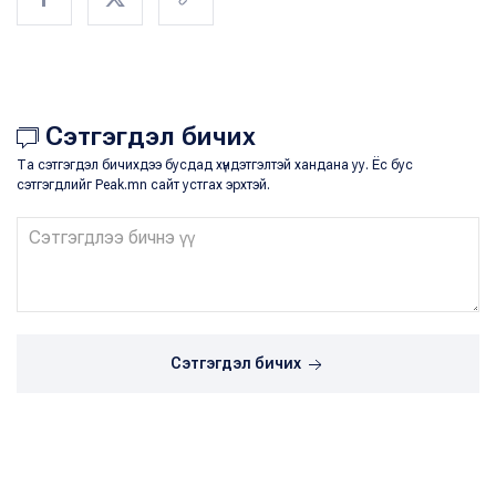
Сэтгэгдэл бичих
Та сэтгэгдэл бичихдээ бусдад хүндэтгэлтэй хандана уу. Ёс бус
сэтгэгдлийг Peak.mn сайт устгах эрхтэй.
Сэтгэгдэл бичих