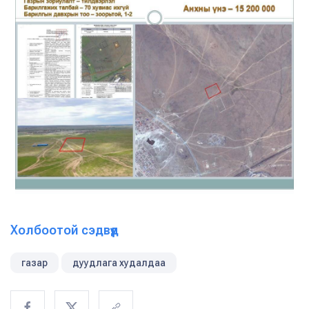
Холбоотой сэдвүүд
газар
дуудлага худалдаа