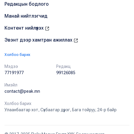
Редакцын бодлого
Манай нийтлэгчид
Контент нийлүүлэх
Эвэнт дээр хамтран ажиллах
Холбоо барих
Мэдээ
Редакц
77191977
99126085
Имэйл
contact@peak.mn
Холбоо барих
Улаанбаатар хот, Сүхбаатар дүүрэг, Бага тойруу, 24-р байр