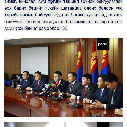
аймаг, нийслэл, сум дүүргийн түвшинд зохион байгуулагдах
эрх барих бүтцийг тухайн шатандаа олонх болсон улс
төрийн намын байгууллагууд нь богино хугацаанд зохион
байгуулж, богино хугацаанд батламжлах нь зүйтэй гэж
МАН үзэж байна" хэмээлээ.