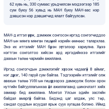
62 хувь нь, 330 сумаас урьдчилсан мэдээгээр 185
сум буюу 56 хувьд нь МАН буюу МАН-аас нэр
дэвшсэн нэр дэвшигчид ялалт байгуулсан.
МАН-д итгэл үзүүлж, дэмжиж сонгосон иргэд сонгогчиддоо
МАН-ын мянга мянган гишүүний нэрийн өмнөөс талархлаа.
Энэ их итгэлийг МАН бүрэн зүтгэлээр хариулна. Хүчээ
нэгтгэн сонголтоо хийсэн ард иргэдийнхээ итгэлийг
даахын төлөө чармайн ажиллана.
Иргэд сонгогчдын дэмжлэгийг хүлээж чадаагүй 8 аймаг,
нэг дүүрэг, 140 гаруй сум байгаа. Тэдгээрийн итгэлийг олж
авахын төлөө УИХ-ын гишүүдээрээ дамжуулж болон орон
нутгийн байгууллагынхаа үйл ажиллагаанд шинэчлэлт хийх
замаар бид ажиллана. Монгол Улсын эдийн засгийн
байдал амаргүй байгаа. Бидэнд цаг алдаж, улс төр,
сандал суудлын асуудал ярьж суух хугацаа богино. Иймд