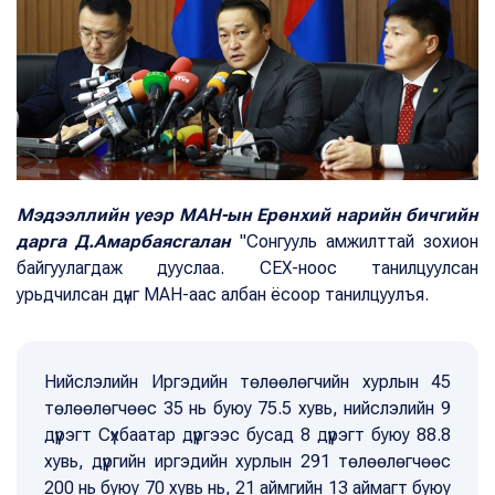
Мэдээллийн үеэр МАН-ын Ерөнхий нарийн бичгийн
дарга Д.Амарбаясгалан
"Сонгууль амжилттай зохион
байгуулагдаж дууслаа. СЕХ-ноос танилцуулсан
урьдчилсан дүнг МАН-аас албан ёсоор танилцуулъя.
Нийслэлийн Иргэдийн төлөөлөгчийн хурлын 45
төлөөлөгчөөс 35 нь буюу 75.5 хувь, нийслэлийн 9
дүүрэгт Сүхбаатар дүүргээс бусад 8 дүүрэгт буюу 88.8
хувь, дүүргийн иргэдийн хурлын 291 төлөөлөгчөөс
200 нь буюу 70 хувь нь, 21 аймгийн 13 аймагт буюу