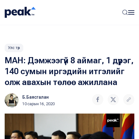
Улс төр
МАН: Дэмжээгүй 8 аймаг, 1 дүүрэг,
140 сумын иргэдийн итгэлийг
олж авахын төлөө ажиллана
Б.Баясгалан
10 сарын 16, 2020