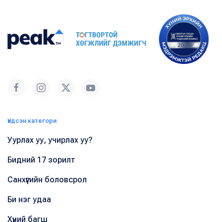
Үндсэн категори
Уурлах уу, учирлах уу?
Бидний 17 зорилт
Санхүүгийн боловсрол
Би нэг удаа
Хүний багш