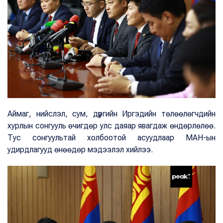
Аймаг, нийслэл, сум, дүүргийн Иргэдийн төлөөлөгчдийн
хурлын сонгууль өчигдөр улс даяар явагдаж өндөрлөлөө.
Тус сонгуультай холбоотой асуудлаар МАН-ын
удирдлагууд өнөөдөр мэдээлэл хийлээ.