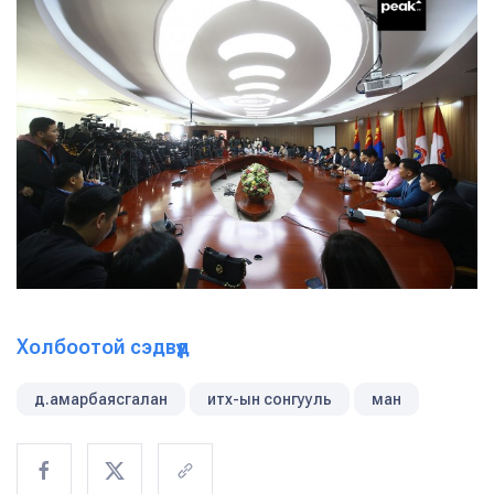
Холбоотой сэдвүүд
д.амарбаясгалан
итх-ын сонгууль
ман