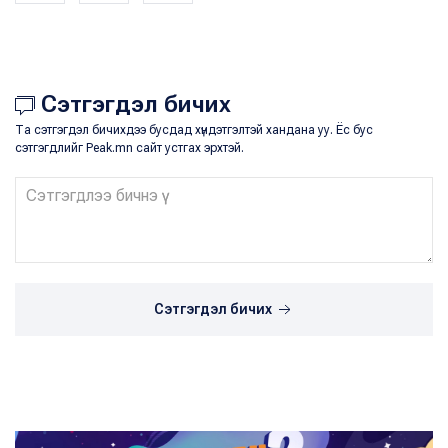
Сэтгэгдэл бичих
Та сэтгэгдэл бичихдээ бусдад хүндэтгэлтэй хандана уу. Ёс бус
сэтгэгдлийг Peak.mn сайт устгах эрхтэй.
Сэтгэгдэл бичих