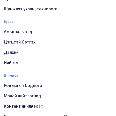
Шинжлэх ухаан, технологи
Бусад
Амьдралын түүх
Цэгцтэй Сэтгэх
Дэлхий
Нийгэм
Үйлчилгээ
Редакцын бодлого
Манай нийтлэгчид
Контент нийлүүлэх