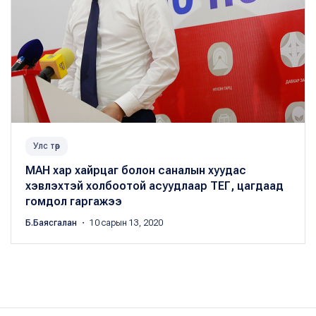
Улс төр
МАН хар хайрцаг болон саналын хуудас
хэвлэхтэй холбоотой асуудлаар ТЕГ, цагдаад
гомдол гаргажээ
Б.Баясгалан
・ 10 сарын 13, 2020