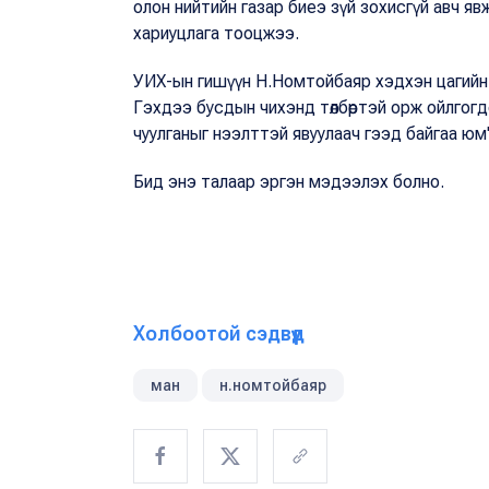
олон нийтийн газар биеэ зүй зохисгүй авч яв
хариуцлага тооцжээ.
УИХ-ын гишүүн Н.Номтойбаяр хэдхэн цагийн ө
Гэхдээ бусдын чихэнд төлбөртэй орж ойлгогд
чуулганыг нээлттэй явуулаач гээд байгаа ю
Бид энэ талаар эргэн мэдээлэх болно.
Холбоотой сэдвүүд
ман
н.номтойбаяр