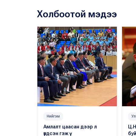
Холбоотой мэдээ
Нийгэм
Ул
Амлалт цаасан дээр л
Ц.
үлдсэн гэж үү
буй