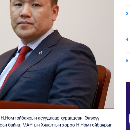
3
4
5
үн Н.Номтойбаярын асуудлаар хуралдсан. Энэхүү
гасан байна. МАН-ын Хяналтын хороо Н.Номтойбаярыг