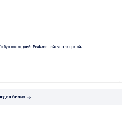
с бус сэтгэгдлийг Peak.mn сайт устгах эрхтэй.
эгдэл бичих