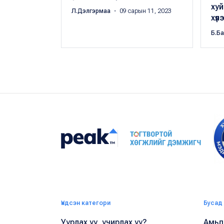
хуй
Л.Дэлгэрмаа
・ 09 сарын 11, 2023
хүл
Б.Б
Үндсэн категори
Бусад
Уурлах уу, учирлах уу?
Амьдр