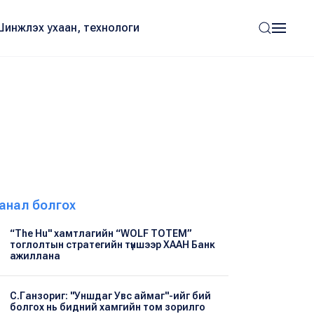
Шинжлэх ухаан, технологи
анал болгох
“The Hu" хамтлагийн “WOLF TOTEM”
тоглолтын стратегийн түншээр ХААН Банк
ажиллана
С.Ганзориг: "Уншдаг Увс аймаг"-ийг бий
болгох нь бидний хамгийн том зорилго