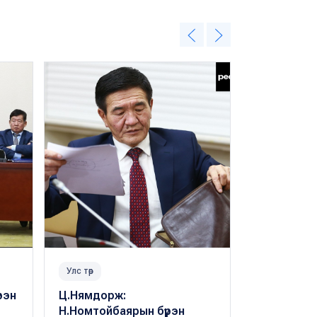
Улс төр
Улс төр
рэн
Ц.Нямдорж:
Н.Номтойб
Н.Номтойбаярын бүрэн