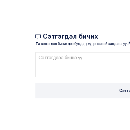
Сэтгэгдэл бичих
Та сэтгэгдэл бичихдээ бусдад хүндэтгэлтэй хандана уу. Ё
Сэтг