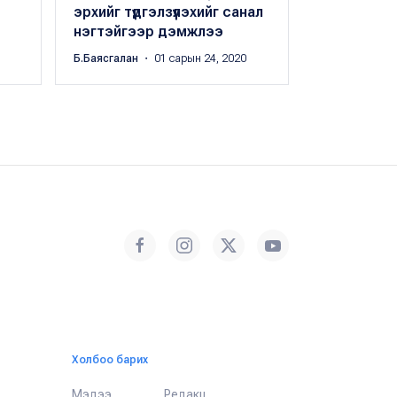
Х.Оргил
・ 01 с
эрхийг түдгэлзүүлэхийг санал
нэгтэйгээр дэмжлээ
Б.Баясгалан
・ 01 сарын 24, 2020
Холбоо барих
Мэдээ
Редакц