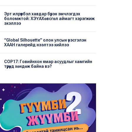
Эрт илрүүлбэл хавдар бүрэн эмчлэгдэх
боломжтой: ХЭҮА​Хөвсгөл аймагт хэрэгжиж
эхэллээ
“Global Silhouette” олон улсын үзэсгэлэн
ХААН галерейд нээлтээ хийлээ
COP17: Говийнхон ямар асуудлыг хамгийн
түрүүнд хөндөж байна вэ?