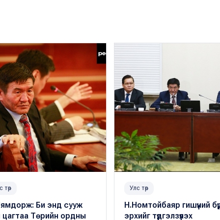
с төр
Улс төр
Нямдорж: Би энд сууж
Н.Номтойбаяр гишүүний бү
 цагтаа Төрийн ордны
эрхийг түдгэлзүүлэх