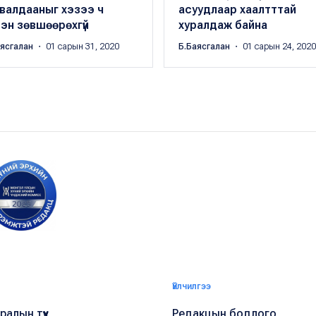
валдааныг хэзээ ч
асуудлаар хаалтттай
ээн зөвшөөрөхгүй
хуралдаж байна
аясгалан
・ 01 сарын 31, 2020
Б.Баясгалан
・ 01 сарын 24, 2020
Үйлчилгээ
алын түүх
Редакцын бодлого