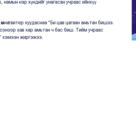
ж, намын нэр хүндийг унагасан учраас ийнхүү
мнө твитер хуудаснаа "Би цав цагаан амьтан бишээ.
соноор хав хар амьтан ч бас биш. Тийм учраас
м" хэмээн жиргэжээ.