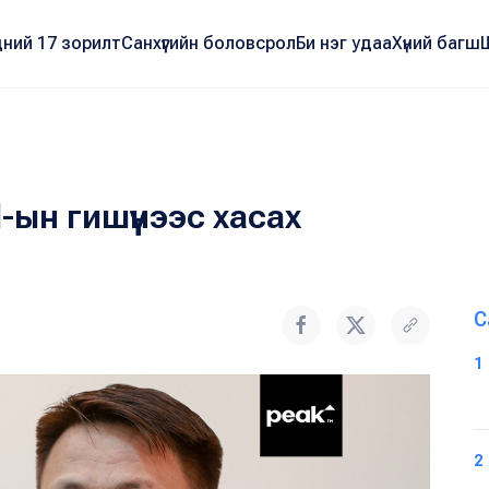
ний 17 зорилт
Санхүүгийн боловсрол
Би нэг удаа
Хүний багш
н гишүүнээс хасах
С
1
2