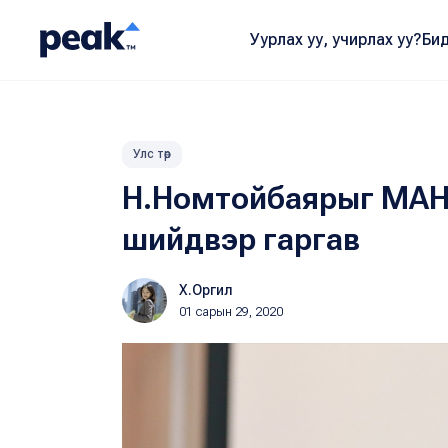
Уурлах уу, учирлах уу?
Бид
Улс төр
Н.Номтойбаярыг МАН-ы
шийдвэр гаргав
Х.Оргил
01 сарын 29, 2020