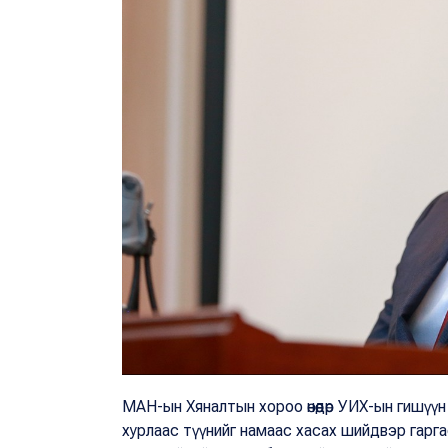
МАН-ын Хяналтын хороо өнөөдөр УИХ-ын гишү
хурлаас түүнийг намаас хасах шийдвэр гар