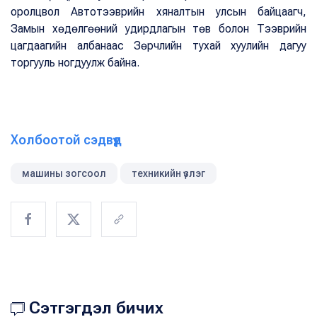
оролцвол Автотээврийн хяналтын улсын байцаагч,
Замын хөдөлгөөний удирдлагын төв болон Тээврийн
цагдаагийн албанаас Зөрчлийн тухай хуулийн дагуу
торгууль ногдуулж байна.
Холбоотой сэдвүүд
машины зогсоол
техникийн үзлэг
Сэтгэгдэл бичих