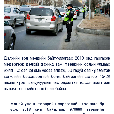
Дэлхийн эрүүл мэндийн байгууллагаас 2018 онд гаргасан
мэдээгээр дэлхий дахинд зам, тээврийн ослын улмаас
жилд 1.2 сая хүн амь насаа алдаж, 50 гаруй сая хүн гэмтэн
хөгжлийн бэрхшээлтэй болж байгаагийн дотор 15-29
насны хүүхэд, залуучуудын нас баралтын үндсэн шалтгаан
нь зам тээврийн осол болж байна.
Манай улсын тээврийн хэрэгслийн тоо жил бүр
өсч, 2018 оны байдлаар 970880 тээврийн