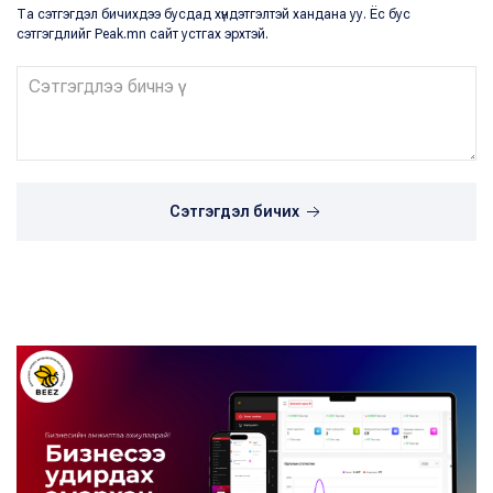
Та сэтгэгдэл бичихдээ бусдад хүндэтгэлтэй хандана уу. Ёс бус
сэтгэгдлийг Peak.mn сайт устгах эрхтэй.
Сэтгэгдэл бичих