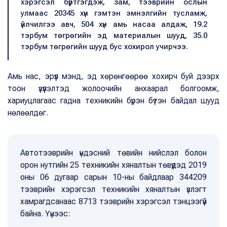
хэрэгсэл бүртгэгдэж, зам, тээврийн ослын
улмаас 20345 хүн гэмтэн эмнэлгийн тусламж,
үйлчилгээ авч, 504 хүн амь насаа алдаж, 19.2
тэрбум төгрөгийн эд материалын шууд, 35.0
тэрбум төгрөгийн шууд бус хохирол учирчээ.
Амь нас, эрүүл мэнд, эд хөрөнгөөрөө хохирч буй дээрх
тоон үзүүлэлтэд жолоочийн анхаарал болгоомж,
хариуцлагаас гадна техникийн бүрэн бүтэн байдал шууд
нөлөөлдөг.
Автотээврийн үндэсний төвийн нийслэл болон
орон нутгийн 25 техникийн хяналтын төвүүдэд 2019
оны 06 дугаар сарын 10-ны байдлаар 344209
тээврийн хэрэгсэл техникийн хяналтын үзлэгт
хамрагдсанаас 8713 тээврийн хэрэгсэл тэнцээгүй
байна. Үүнээс: