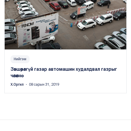
Нийгэм
Зөвшөөрөлгүй газар автомашин худалдвал газрыг
чөлөөлнө
Х.Оргил
・ 08 сарын 31, 2019