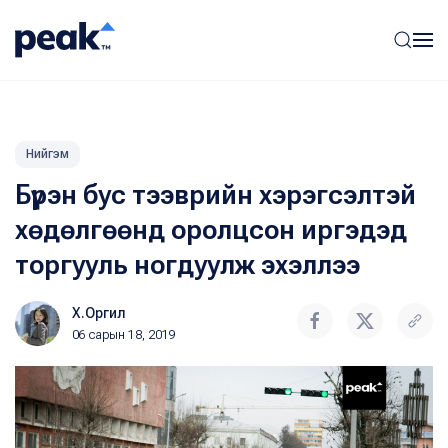
Нийгэм
Бүрэн бус тээврийн хэрэгсэлтэй
хөдөлгөөнд оролцсон иргэдэд
торгууль ногдуулж эхэллээ
Х.Оргил
06 сарын 18, 2019