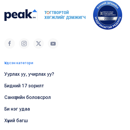
Үндсэн категори
Уурлах уу, учирлах уу?
Бидний 17 зорилт
Санхүүгийн боловсрол
Би нэг удаа
Хүний багш