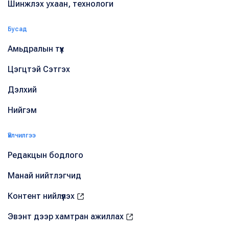
Шинжлэх ухаан, технологи
Бусад
Амьдралын түүх
Цэгцтэй Сэтгэх
Дэлхий
Нийгэм
Үйлчилгээ
Редакцын бодлого
Манай нийтлэгчид
Контент нийлүүлэх
Эвэнт дээр хамтран ажиллах