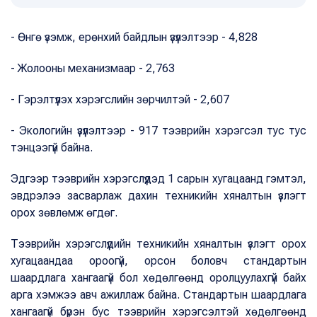
- Өнгө үзэмж, ерөнхий байдлын үзүүлэлтээр - 4,828
- Жолооны механизмаар - 2,763
- Гэрэлтүүлэх хэрэгслийн зөрчилтэй - 2,607
- Экологийн үзүүлэлтээр - 917 тээврийн хэрэгсэл тус тус
тэнцээгүй байна.
Эдгээр тээврийн хэрэгслүүдэд 1 сарын хугацаанд гэмтэл,
эвдрэлээ засварлаж дахин техникийн хяналтын үзлэгт
орох зөвлөмж өгдөг.
Тээврийн хэрэгслүүдийн техникийн хяналтын үзлэгт орох
хугацаандаа ороогүй, орсон боловч стандартын
шаардлага хангаагүй бол хөдөлгөөнд оролцуулахгүй байх
арга хэмжээ авч ажиллаж байна. Стандартын шаардлага
хангаагүй бүрэн бус тээврийн хэрэгсэлтэй хөдөлгөөнд