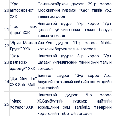
"Хөрс
Сонгинохайрхан дүүрэг 29-р хороо
20
автосервис"
Москвагийн гудамж "Хөрс" төвийн урд
ХХК
талын зогсоол
Чингэлтэй дүүрэг 3-р хороо "Урт
"Гоо мөнх
21
цагаан" үйлчилгээний төвийн баруун
фарм" ХХК
талын зогсоол
"Эрин Монгол
Хан-Уул дүүрэг 11-р хороо Noble
22
Групп" ХХК
хотхоны баруун талын зогсоол
"Өсөх
Чингэлтэй дүүрэг 3-р хороо "Урт
23
дэлгэрэх
цагаан" үйлчилгээний төвийн зүүн талын
ирээдүй" ХХК
зогсоол
Баянгол дүүрэг 13-р хороо Ард
"Ди Эйч Ти"
24
Аюушийн өргөн чөлөөний нийтийн эзэмшдийн
ХХК Solo Mall
зам талбай
Чингэлтэй дүүрэг 5-р хороо
"Макс
Ж.Самбуугийн гудамж нийтийн
25
Хотелс" ХХК
эзэмшлийн зам талбайд тээврийн
хэрэгслийн төлбөртэй зогсоол