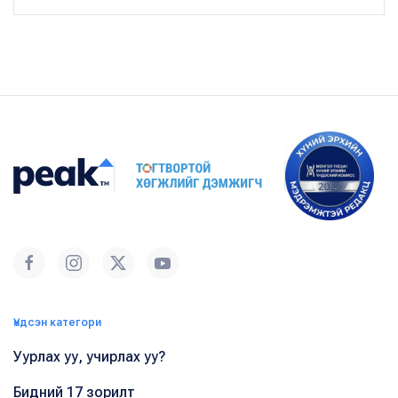
Үндсэн категори
Уурлах уу, учирлах уу?
Бидний 17 зорилт