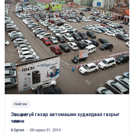
Нийгэм
Зөвшөөрөлгүй газар автомашин худалдвал газрыг
чөлөөлнө
Х.Оргил
・ 08 сарын 31, 2019