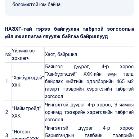
боломжтой юм байна.
НАЗХГ-тай гэрээ байгуулан төлбөртэй зогсоолын
үйл ажиллагаа явуулж байгаа байршлууд
Үйлчилгээ
№
Хаяг, байршил
эрхлэгч
Баянгол дүүрэг, 4-р хороо
"Ханбүргэдэй" ХХК-ийн зүүн талд
"Ханбүргэдэй"
1
байрлах нийтийн эдэлбэрийн 465 м2
ХХК
газарт тээврийн хэрэгслийн төлбөртэй
зогсоол
Чингэлтэй дүүрэг 4-р хороо, 3 яамны
"Наймтрейд"
2
орчимд тээврийн хэрэгслийн төлбөртэй
ХХК
зогсоол
Чингэлтэй дүүрэг 4-р хороо
"Ногоон
3
Барилгачдын талбайн тээврийн