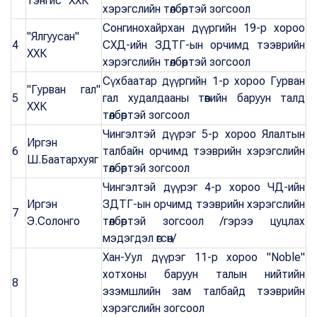
тэнгис" ХХК
хэрэгслийн төлбөртэй зогсоол
Сонгинохайрхан дүүргийн 19-р хороо
"Ялгуусан"
4
СХД-ийн ЗДТГ-ын орчимд тээврийн
ХХК
хэрэгслийн төлбөртэй зогсоол
Сүхбаатар дүүргийн 1-р хороо Гурван
"Гурван гал"
5
гал худалдааны төвийн баруун талд
ХХК
төлбөртэй зогсоол
Чингэлтэй дүүрэг 5-р хороо Ялалтын
Иргэн
6
талбайн орчимд тээврийн хэрэгслийн
Ш.Баатархуяг
төлбөртэй зогсоол
Чингэлтэй дүүрэг 4-р хороо ЧД-ийн
Иргэн
ЗДТГ-ын орчимд тээврийн хэрэгслийн
7
Э.Солонго
төлбөртэй зогсоол /гэрээ цуцлах
мэдэгдэл өгсөн/
Хан-Уул дүүрэг 11-р хороо "Noble"
хотхоны баруун талын нийтийн
8
эзэмшлийн зам талбайд тээврийн
хэрэгслийн зогсоол