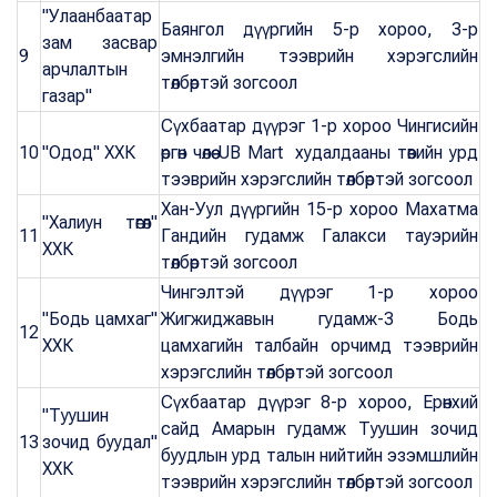
"Улаанбаатар
Баянгол дүүргийн 5-р хороо, 3-р
зам засвар
9
эмнэлгийн тээврийн хэрэгслийн
арчлалтын
төлбөртэй зогсоол
газар"
Сүхбаатар дүүрэг 1-р хороо Чингисийн
10
"Одод" ХХК
өргөн чөлөө UB Mart худалдааны төвийн урд
тээврийн хэрэгслийн төлбөртэй зогсоол
Хан-Уул дүүргийн 15-р хороо Махатма
"Халиун төгөл"
11
Гандийн гудамж Галакси тауэрийн
ХХК
төлбөртэй зогсоол
Чингэлтэй дүүрэг 1-р хороо
"Бодь цамхаг"
Жигжиджавын гудамж-3 Бодь
12
ХХК
цамхагийн талбайн орчимд тээврийн
хэрэгслийн төлбөртэй зогсоол
Сүхбаатар дүүрэг 8-р хороо, Ерөнхий
"Туушин
сайд Амарын гудамж Туушин зочид
13
зочид буудал"
буудлын урд талын нийтийн эзэмшлийн
ХХК
тээврийн хэрэгслийн төлбөртэй зогсоол