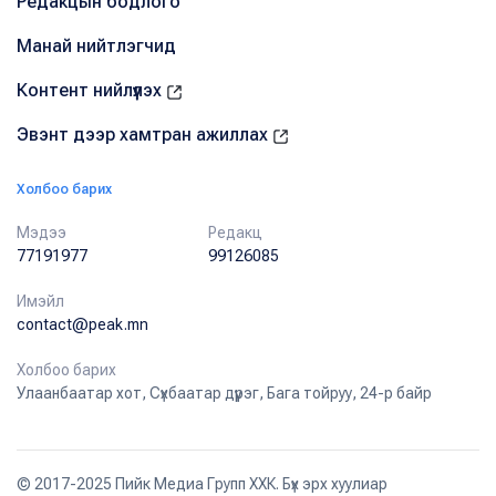
Редакцын бодлого
Манай нийтлэгчид
Контент нийлүүлэх
Эвэнт дээр хамтран ажиллах
Холбоо барих
Мэдээ
Редакц
77191977
99126085
Имэйл
contact@peak.mn
Холбоо барих
Улаанбаатар хот, Сүхбаатар дүүрэг, Бага тойруу, 24-р байр
© 2017-2025 Пийк Медиа Групп ХХК. Бүх эрх хуулиар