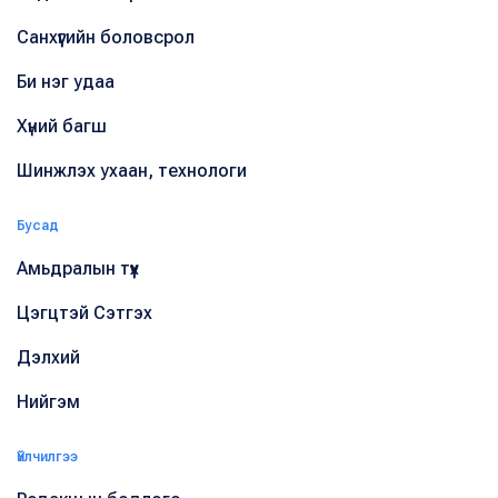
Санхүүгийн боловсрол
Би нэг удаа
Хүний багш
Шинжлэх ухаан, технологи
Бусад
Амьдралын түүх
Цэгцтэй Сэтгэх
Дэлхий
Нийгэм
Үйлчилгээ