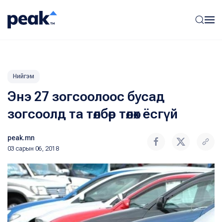
Нийгэм
Энэ 27 зогсоолоос бусад
зогсоолд та төлбөр төлөх ёсгүй
peak.mn
03 сарын 06, 2018