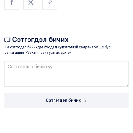
Сэтгэгдэл бичих
Та сэтгэгдэл бичихдээ бусдад хүндэтгэлтэй хандана уу. Ёс бус
сэтгэгдлийг Peak.mn сайт устгах эрхтэй.
Сэтгэгдэл бичих