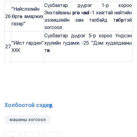
Сүхбаатар дүүрэг 1-р хороо
"Нийслэлийн
Энхтайваны өргөн чөлөө 1-1 хаягтай нийтийн
26
Өргөө амаржих
эзэмшлийн зам талбайд төлбөртэй
газар"
зогсоол
Сүхбаатар дүүрэг 5-р хороо Үндсэн
"Ийст гарден"
хуулийн гудамж -25 "Дэм худалдааны
27
ХХК
төв
Холбоотой сэдвүүд
машины зогсоол