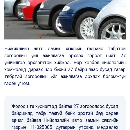
Нийслэлийн авто замын хөгжлийн газраас төлбөртэй
зогсоолын үйл ажиллагаа эрхлэх гэрээг нийт 27
үйлчилгээ эрхлэгчтэй хийжээ. Өөрөөр хэлбэл нийслэлийн
хэмжээнд дараах нэр бүхий 27 байршлаас бусад газар
төлбөртэй зогсоолын үйл ажиллагаа эрхлэх боломжгүй
гэсэн үг юм.
Жолооч та хүснэгтэд байгаа 27 зогсоолоос бусад
байршилд төлбөр төлөхгүй байх эрхтэй бөгөөд хэрэв
зөрчил байвал Нийслэлийн авто замын хөгжлийн
газрын 11-325385 дугаарын утсанд мэдээлэх