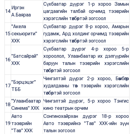
Сүхбаатар дүүрэг 1-р хороо Замын
Иргэн
14
цагдаагийн талбай орчимд тээврийн
А.Баяраа
хэрэгслийн төлбөртэй зогсоол
"Акела
Сүхбаатар дүүрэг 8-р хороо, Амарын
15
секьюрити"
гудамж, Ард холдинг орчимд тээврийн
ХХК
хэрэгслийн төлбөртэй зогсоол
Сүхбаатар дүүрэг 4-р хороо 5-р
"Батсайрай"
хороолол, Улаанбаатар их дэлгүүрийн
16
ХХК
баруун талын тээврийн хэрэгслийн
төлбөртэй зогсоол
Чингэлтэй дүүрэг 2-р хороо, Бөмбөгөр
"Бэрцэцэг"
17
худалдааны төв тээврийн хэрэгслийн
ТББ
төлбөртэй зогсоол
"Улаанбаатар
Чингэлтэй дүүрэг, 5-р хороо Тэнгис
18
Синема" ХХК
кино театрын орчим
Авто
Сонгинохайрхан дүүрэг 18-р хороо
19
тээврийн
Авто тээврийнэ "Тав" ХХК-ийн зүүн
"Тав" ХХК
талын зогсоол