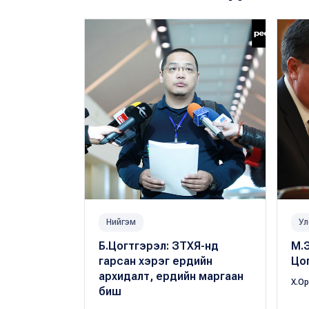
Нийгэм
Ул
Б.Цогтгэрэл: ЗТХЯ-нд
М.
гарсан хэрэг ердийн
Цог
архидалт, ердийн маргаан
Х.О
биш