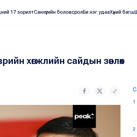
ний 17 зорилт
Санхүүгийн боловсрол
Би нэг удаа
Хүний багш
рийн хөгжлийн сайдын зөвлөх
С
1
2