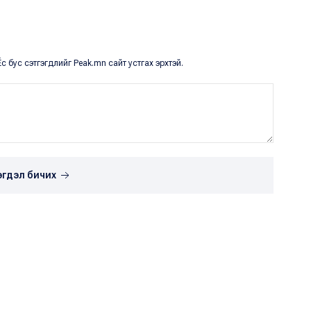
с бус сэтгэгдлийг Peak.mn сайт устгах эрхтэй.
эгдэл бичих