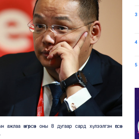
3
4
5
 ажлаа өнгөрсөн оны 8 дугаар сард хүлээлгэн өгсөн
.