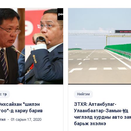
с төр
Нийгэм
Энхсайхан "шилэн
ЗТХЯ: Алтанбулаг-
оо"-д хариу барив
Улаанбаатар-Замын-Үүд
чиглэлд хурдны авто за
ргил
・ 01 сарын 17, 2020
барьж эхэлнэ