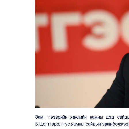
Зам, тээврийн хөгжлийн яамны дэд сайдын
Б.Цогтгэрэл тус яамны сайдын зөвлөх болжээ