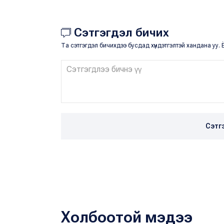
Сэтгэгдэл бичих
Та сэтгэгдэл бичихдээ бусдад хүндэтгэлтэй хандана уу. Ё
Сэтг
Холбоотой мэдээ