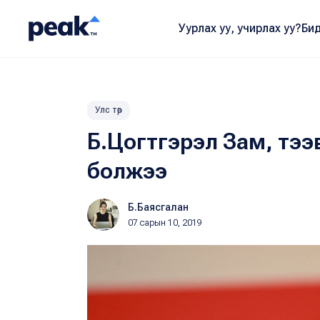
Уурлах уу, учирлах уу?
Бид
Улс төр
Б.Цогтгэрэл Зам, тээв
болжээ
Б.Баясгалан
07 сарын 10, 2019