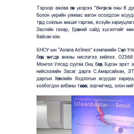
Тэрээр ажлаа өгөх үеэрээ "Өнгөрсөн оны 8 
болон үерийн улмаас вагон осолдсон асуу
төрд соёлын жишиг гаргаж, ёсзүйн хариуцлага
Засгийн газар, Ерөнхий сайд хүсэлтийг м
байсан юм.
БНСУ-ын “Asiana Airlines” компанийн Сөүл-У
бөгөөд өчигдөр анхны нислэгээ хийлээ. OZ
Монгол Улсад суугаа Онц бөгөөд Бүрэн эрх
нийслэлийн Засаг дарга С.Амарсайхан, ЗТ
даргын Хөгжлийн бодлогын асуудал хариу
холбогдох албаны төлөөлөл, зорчигчид, олон н