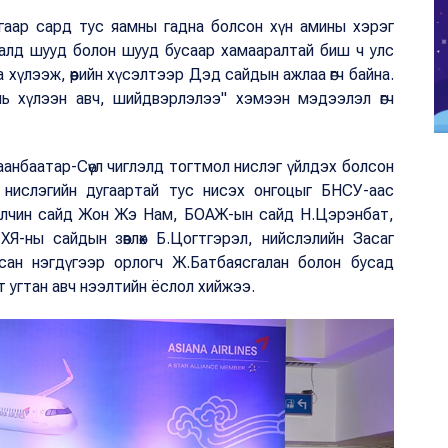
дугаар сард тус яамны гадна болсон хүн амины хэрэг
далд шууд болон шууд бусаар хамааралтай биш ч улс
 хүлээж, өөрийн хүсэлтээр Дэд сайдын ажлаа өгч байна.
инь хүлээн авч, шийдвэрлэлээ" хэмээн мэдээлэл өгч
лаанбаатар-Сөүл чиглэлд тогтмол нислэг үйлдэх болсон
568 нислэгийн дугаартай тус нисэх онгоцыг БНСУ-аас
т элчин сайд Жон Жэ Нам, БОАЖ-ын сайд Н.Цэрэнбат,
ХЯ-ны сайдын зөвлөх Б.Цогтгэрэл, нийслэлийн Засаг
цсан нэгдүгээр орлогч Ж.Батбаясгалан болон бусад
ийт угтан авч нээлтийн ёслол хийжээ.