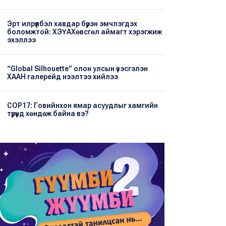
Эрт илрүүлбэл хавдар бүрэн эмчлэгдэх
боломжтой: ХЭҮА​Хөвсгөл аймагт хэрэгжиж
эхэллээ
“Global Silhouette” олон улсын үзэсгэлэн
ХААН галерейд нээлтээ хийлээ
COP17: Говийнхон ямар асуудлыг хамгийн
түрүүнд хөндөж байна вэ?