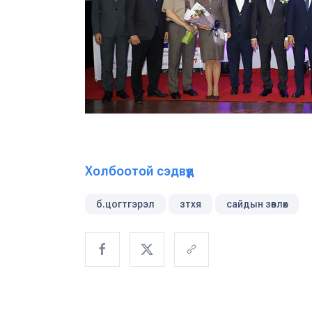
Холбоотой сэдвүүд
б.цогтгэрэл
зтхя
сайдын зөвлөх