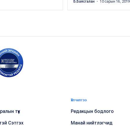
Б.Баясгалан
・ 10 сарын 16, 2019
Үйлчилгээ
алын түүх
Редакцын бодлого
тэй Сэтгэх
Манай нийтлэгчид