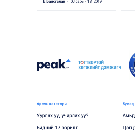
Б.Баясгалан
・ 03 сарын 18, 2019
Үндсэн категори
Бусад
Уурлах уу, учирлах уу?
Амьдр
Бидний 17 зорилт
Цэгц