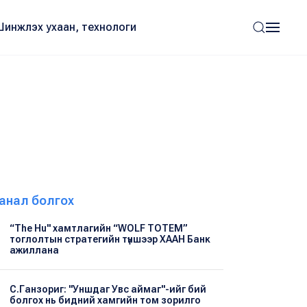
Шинжлэх ухаан, технологи
анал болгох
“The Hu" хамтлагийн “WOLF TOTEM”
тоглолтын стратегийн түншээр ХААН Банк
ажиллана
С.Ганзориг: "Уншдаг Увс аймаг"-ийг бий
болгох нь бидний хамгийн том зорилго