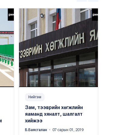
Нийгэм
Нийгэм
Зам, тээврийн хөгжлийн
Онон голы
яаманд хяналт, шалгалт
эхэллээ
м
хийжээ
Б.Баясгалан
・
Б.Баясгалан
・ 07 сарын 01, 2019