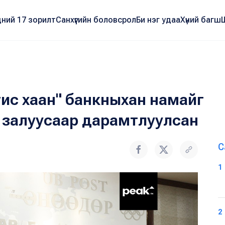
ний 17 зорилт
Санхүүгийн боловсрол
Би нэг удаа
Хүний багш
ис хаан" банкныхан намайг
й залуусаар дарамтлуулсан
С
1
2