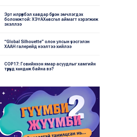
Эрт илрүүлбэл хавдар бүрэн эмчлэгдэх
боломжтой: ХЭҮА​Хөвсгөл аймагт хэрэгжиж
эхэллээ
“Global Silhouette” олон улсын үзэсгэлэн
ХААН галерейд нээлтээ хийлээ
COP17: Говийнхон ямар асуудлыг хамгийн
түрүүнд хөндөж байна вэ?