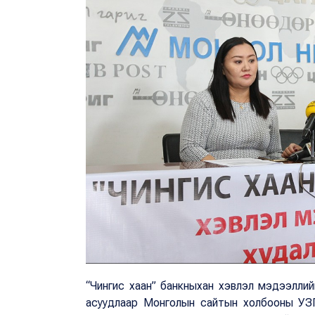
“Чингис хаан” банкныхан хэвлэл мэдээллийн
асуудлаар Монголын сайтын холбооны УЗГ