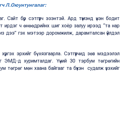
ч Л.Оюунтунгалаг:
 Сайт бүр сэтгүүлч эзэнтэй. Ард түмэнд үнэн бодит
т ирдэг ч өнөөдрийнх шиг хоёр залуу ирээд “та нар
 биз дээ” гэх мэтээр доромжилж, дарамталсан үйлдэл
ргэх эрхийг бүү хязгаарла. Сэтгүүлчид зөв мэдээлэл
рөг ЭМД-д хуримталдаг. Үүний 30 тэрбум төгрөгийн
ум төгрөг мөн хаана байгааг та бүхэн судалж үзэхийг