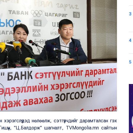
3
4
5
 хэрэгслүүдэд нөлөөлж, сэтгүүлчдийг дарамталсан гэх
ишүүн, "Ц.Балдорж" шагналт, TVMongolia.mn сайтын