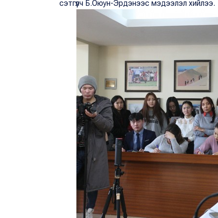
сэтгүүлч Б.Оюун-Эрдэнээс мэдээлэл хийлээ.