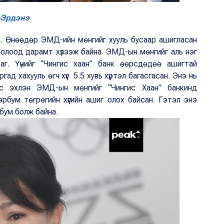
-Эрдэнэ
на. Өнөөдөр ЭМД-ийн мөнгийг хууль бусаар ашигласан
болоод дарамт хүлээж байна. ЭМД-ын мөнгийг аль нэг
лдаг. Үүнийг “Чингис хаан” банк өөрсдөдөө ашигтай
д хахууль өгч хүүг 5.5 хувь хүртэл багасгасан. Энэ нь
с эхлэн ЭМД-ын мөнгийг “Чингис Хаан” банкинд
эрбум төгрөгийн хүүгийн ашиг олох байсан. Гэтэл энэ
эрбум болж байна.