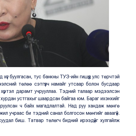
 хүүг буулгасан, тус банкны ТУЗ-ийн гишүүд улс төрчтэй
элсний төлөө сэтгүүлч намайг утсаар болон бусдаар
р хүртэл дарамт учрууллаа. Тэдний талаар мэдээлсэн
 хурдан устгахыг шаардсан байгаа юм. Бараг ихэнхийг
чруулсан ч байх магадлалтай. Над руу хандаж мөнгө
ажил учраас би тэдний санал болгосон мөнгийг аваагүй.
суудал биш. Татвар төлөгч бидний ирээдүйг хулгайлж