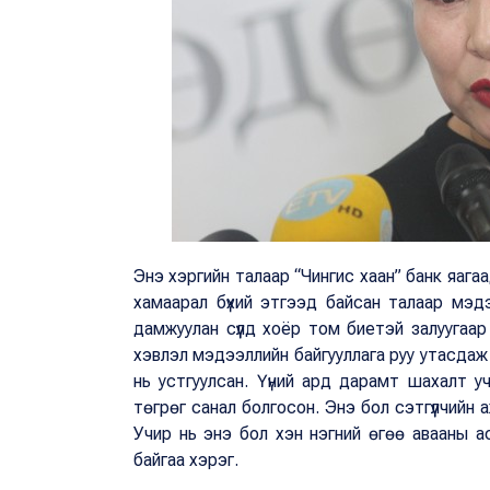
Энэ хэргийн талаар “Чингис хаан” банк яагаад
хамаарал бүхий этгээд байсан талаар мэдэ
дамжуулан сүүлд хоёр том биетэй залуугаа
хэвлэл мэдээллийн байгууллага руу утасдаж
нь устгуулсан. Үүний ард дарамт шахалт у
төгрөг санал болгосон. Энэ бол сэтгүүлчийн 
Учир нь энэ бол хэн нэгний өгөө авааны а
байгаа хэрэг.