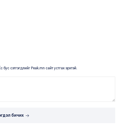
с бус сэтгэгдлийг Peak.mn сайт устгах эрхтэй.
эгдэл бичих