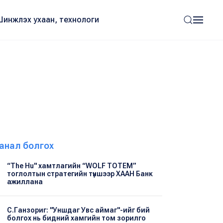
Шинжлэх ухаан, технологи
анал болгох
“The Hu" хамтлагийн “WOLF TOTEM”
тоглолтын стратегийн түншээр ХААН Банк
ажиллана
С.Ганзориг: "Уншдаг Увс аймаг"-ийг бий
болгох нь бидний хамгийн том зорилго