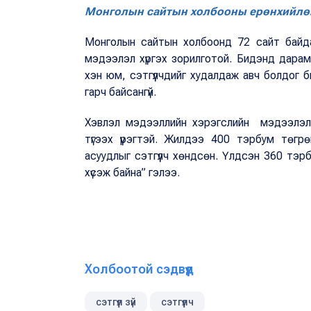
Монголын сайтын холбооны ерөнхийлөг
Монголын сайтын холбоонд 72 сайт байдаг.
мэдээлэл хүргэх зорилготой. Бидэнд дарам
хэн юм, сэтгүүлчдийг худалдаж авч болдог
гарч байсангүй.
Хэвлэл мэдээллийн хэрэгслийн мэдээлэл хү
түгээх үүрэгтэй. Жилдээ 400 тэрбум төг
асуудлыг сэтгүүлч хөндсөн. Үлдсэн 360 тэрб
хүсэж байна” гэлээ.
Холбоотой сэдвүүд
сэтгүүл зүй
сэтгүүлч