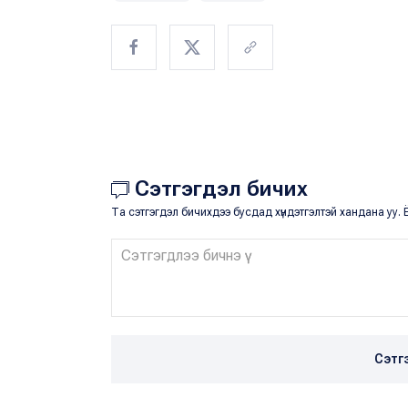
Сэтгэгдэл бичих
Та сэтгэгдэл бичихдээ бусдад хүндэтгэлтэй хандана уу. Ё
Сэтг