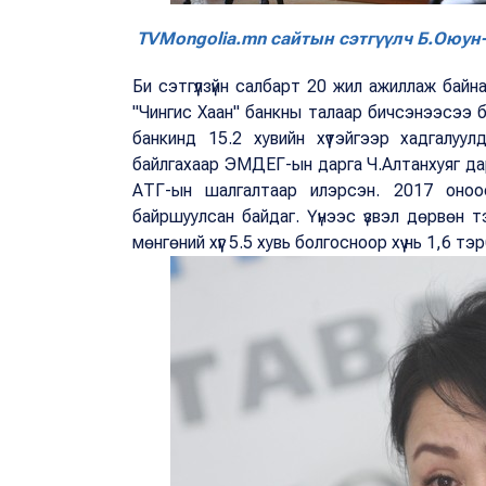
TVMongolia.mn сайтын сэтгүүлч Б.Оюун
Би сэтгүүлзүйн салбарт 20 жил ажиллаж бай
"Чингис Хаан" банкны талаар бичсэнээсээ 
банкинд 15.2 хувийн хүүтэйгээр хадгалуу
байлгахаар ЭМДЕГ-ын дарга Ч.Алтанхуяг дарга
АТГ-ын шалгалтаар илэрсэн. 2017 оноо
байршуулсан байдаг. Үүнээс үзвэл дөрвөн т
мөнгөний хүүг 5.5 хувь болгосноор хүү нь 1,6 т