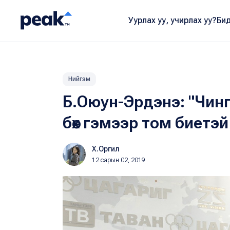
Уурлах уу, учирлах уу?
Бид
Нийгэм
Б.Оюун-Эрдэнэ: "Чинг
бөх гэмээр том биетэ
Х.Оргил
12 сарын 02, 2019