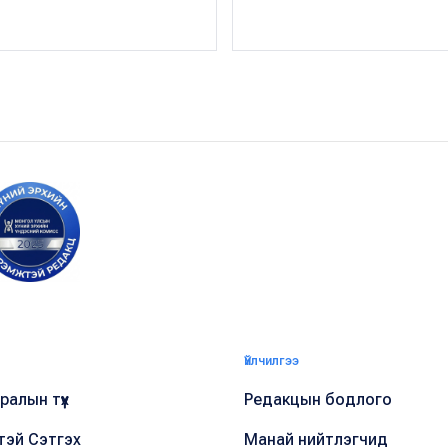
Үйлчилгээ
алын түүх
Редакцын бодлого
тэй Сэтгэх
Манай нийтлэгчид