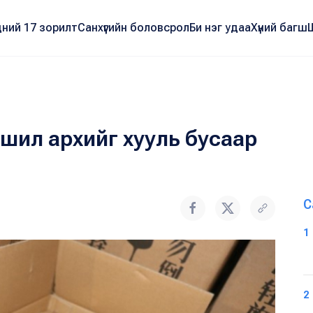
ний 17 зорилт
Санхүүгийн боловсрол
Би нэг удаа
Хүний багш
шил архийг хууль бусаар
С
1
2