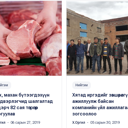
йгэм
Нийгэм
, махан бүтээгдэхүүн
Хятад иргэдийг зөвшөөрөлгү
лдвэрлэгчид шалгалтад
ажиллуулж байсан
эрч 82 сая төгрөгөөр
компанийн үйл ажиллага
ргуулав
зогсоолоо
ргил
・ 06 сарын 27, 2019
Х.Оргил
・ 05 сарын 30, 2019