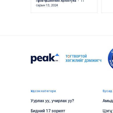
Пүрэвтүвшингийн Хүслэнтуяа
・ 11
сарын 13, 2024
Үндсэн категори
Бусад
Уурлах уу, учирлах уу?
Амьдр
Бидний 17 зорилт
Цэгц