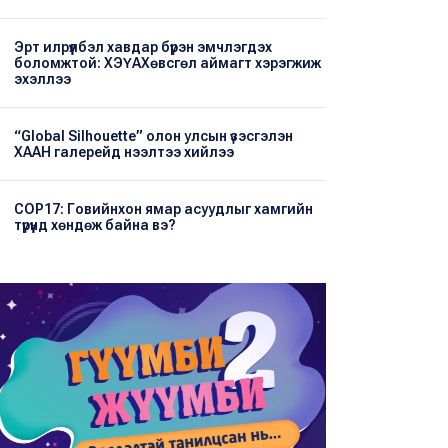
Эрт илрүүлбэл хавдар бүрэн эмчлэгдэх
боломжтой: ХЭҮА​Хөвсгөл аймагт хэрэгжиж
эхэллээ
“Global Silhouette” олон улсын үзэсгэлэн
ХААН галерейд нээлтээ хийлээ
COP17: Говийнхон ямар асуудлыг хамгийн
түрүүнд хөндөж байна вэ?