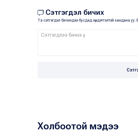
Сэтгэгдэл бичих
Та сэтгэгдэл бичихдээ бусдад хүндэтгэлтэй хандана уу. Ё
Сэтг
Холбоотой мэдээ