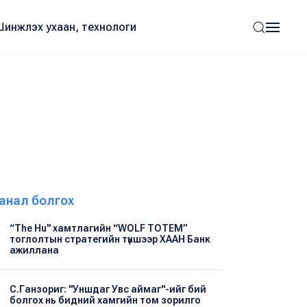
Шинжлэх ухаан, технологи
анал болгох
“The Hu" хамтлагийн “WOLF TOTEM”
тоглолтын стратегийн түншээр ХААН Банк
ажиллана
С.Ганзориг: "Уншдаг Увс аймаг"-ийг бий
болгох нь бидний хамгийн том зорилго