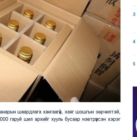
3
4
5
нарын шаардлага хангаагүй, хаяг шошгын зөрчилтэй,
00 гаруй шил архийг хууль бусаар нэвтрүүлсэн хэрэг