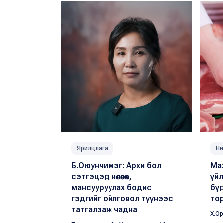
Ярилцлага
Ни
Б.Оюунчимэг: Архи бол
Мах
сэтгэцэд нөлөөлөх,
үй
мансууруулах бодис
бүд
гэдгийг ойлговол түүнээс
то
татгалзаж чадна
Х.О