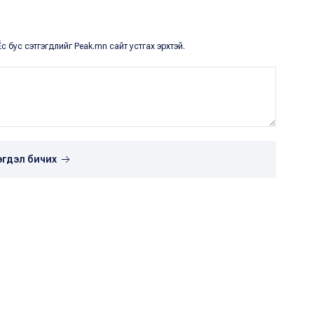
с бус сэтгэгдлийг Peak.mn сайт устгах эрхтэй.
эгдэл бичих