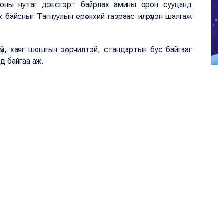
орооны нутаг дэвсгэрт байрлах амины орон сууцанд
 байсныг Тагнуулын ерөнхий газраас илрүүлэн шалгаж
үй, хаяг шошгын зөрчилтэй, стандартын бус байгааг
д байгаа аж.