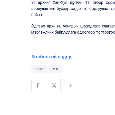
Уг архийг Хан-Уул дүүргийн 11 дүгээр х
зориулалтын бусаар хадгалж, борлуулах гэж
байна.
Эдгээр архи нь чанарын шаардлага хангааг
мэргэжлийн байгууллага одоогоор тогтоогоо
Холбоотой сэдвүүд
архи
мхг