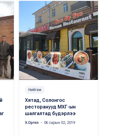
Нийгэм
Нийгэм
й
Хятад, Солонгос
Лаборато
ресторанууд МХГ-ын
шинжилгээ
аг
шалгалтад бүдэрлээ
ийн тарагн
гарсан нь 
Х.Оргил
・ 06 сарын 02, 2019
Х.Оргил
・ 06 с