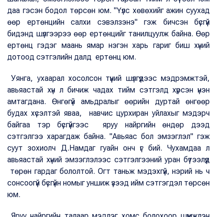
даа гэсэн бодол төрсөн юм. "Үүлс хөвөхийг ажин суухад
өөр ертөнцийн салхи сэвэлзэнэ" гэж бичсэн бүсгүй
бидэнд шүлгээрээ өөр ертөнцийг танилцуулж байна. Өөр
ертөнц гэдэг маань ямар нэгэн харь гариг биш хүний
дотоод сэтгэлийн далд ертөнц юм.
Уянга, ухаарал хосолсон түүний шүлгүүдээс мэдрэмжтэй,
авьяастай хүн л бичиж чадах тийм сэтгэлд хүрсэн үнэн
амтагдана. Өнгөгүй амьдралыг өөрийн дуртай өнгөөр
будах хүсэлтэй яваа, навчис цурхиран уйлахыг мэдэрч
байгаа тэр бүсгүйгээс яруу найргийн өндөр дээд
сэтгэлгээ харагдаж байна. "Авьяас бол эмзэглэл" гэж
суут зохиолч Д.Намдаг гуайн онч үг бий. Чухамдаа л
авьяастай хүний эмзэглэлээс сэтгэлгээний уран бүтээлүүд
төрөн гардаг бололтой. Огт таньж мэдэхгүй, нэрий нь ч
сонсоогүй бүсгүйн номыг уншиж үзээд ийм сэтгэгдэл төрсөн
юм.
Яруу найргийн талаар мэдлэг хомс болохоор шүүмжлэн