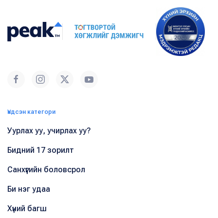
Үндсэн категори
Уурлах уу, учирлах уу?
Бидний 17 зорилт
Санхүүгийн боловсрол
Би нэг удаа
Хүний багш