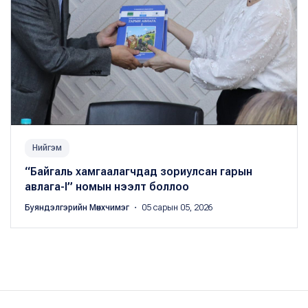
Нийгэм
“Байгаль хамгаалагчдад зориулсан гарын
авлага-I” номын нээлт боллоо
Буяндэлгэрийн Мөнхчимэг
・ 05 сарын 05, 2026