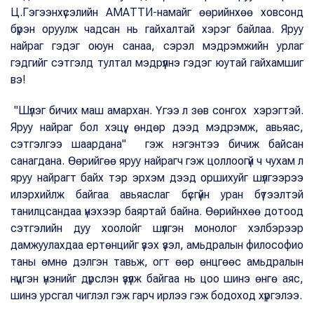
Ц.Гэгээнхүсэлийн АМАТТИ-намайг өөрийнхөө ховсонд
бүрэн оруулж чадсан нь гайхалтай хэрэг байлаа. Яруу
найраг гэдэг оюун санаа, сэрэл мэдрэмжийн урлаг
гэдгийг сэтгэлд тултал мэдрүүлнэ гэдэг юутай гайхамшиг
вэ!
"Шүлэг бичих маш амархан. Үгээ л зөв сонгох хэрэгтэй.
Яруу найраг бол хэцүү, өндөр дээд мэдрэмж, авьяас,
сэтгэлгээ шаардана" гэж нэгэнтээ бичиж байсан
санагдана. Өөрийгөө яруу найрагч гэж цоллоогүй ч чухам л
яруу найрагт байх тэр эрхэм дээд оршихуйг шүлгээрээ
илэрхийлж байгаа авьяаслаг бүсгүйн уран бүтээлтэй
танилцсандаа үнэхээр баяртай байна. Өөрийнхөө дотоод
сэтгэлийн дуу хоолойг шүлгэн монолог хэлбэрээр
дамжуулахдаа ертөнцийг үзэх үзэл, амьдралын философио
таны өмнө дэлгэн тавьж, огт өөр өнцгөөс амьдралын
нүцгэн үнэнийг дүрслэн үзүүлж байгаа нь цоо шинэ өнгө аяс,
шинэ урсгал чиглэл гэж гарч ирлээ гэж бодоход хүргэлээ.