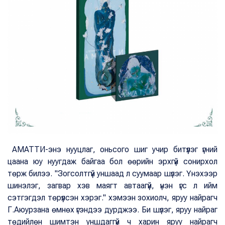
AMATTИ-энэ нууцлаг, оньсого шиг учир битүүлэг үгний
цаана юу нуугдаж байгаа бол өөрийн эрхгүй сонирхол
төрж билээ. "Зогсолтгүй уншаад л суумаар шүлэг. Үнэхээр
шинэлэг, загвар хэв маягт автаагүй, үнэн үгс л ийм
сэтгэгдэл төрүүлсэн хэрэг." хэмээн зохиолч, яруу найрагч
Г.Аюурзана өмнөх үгэндээ дурджээ. Би шүлэг, яруу найраг
төдийлөн шимтэн уншдаггүй ч харин яруу найрагч