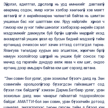
Зүйрлэл, адилтгал, дүрслэлүүд нь урд өмнөхийг давтаагүй
өвөрмөц содон, ямар нэгэн хэлбэр хөөгөөгүй хэв маягт
автаагүй яг л өөрийнхөөрөө чөлөөтэй байгаа нь шимтэн
уншихын бас нэг шалтгаан юм. Яруу найргийн хүүрнэл ч
гэмээр юм уу нэг тийм шинэлэг хэлбэрээр өөрийн сэрэл
мэдрэмжийг дамжуулж буй бүсгүйн шүлгийн мөрүүдийг ихэд
анхааралтай уншиж үзвэл ер бусын бидний мэдэхгүй тийм
ертөнцөд оччихсон мэт хачин этгээд сэтгэгдэл төрнө.
Ялангуяа төгөлдөр хуурын аяз эгшиглэж, жүжигчин бүсгүй
намуун хоолойгоор шүлгүүдий нь уншиж буйг сонсох тэр
мөчид од гарагийн дундуур аялж яваа ч юм шиг, ондоо
ертөнц дээр амьдарч байгаа юм шиг сэрэлд автана.
"Зөн совин бол урлаг, уран зохиолыг бүтээгч далд хүч. Зөн
совингийн оролцоогүйгээр бүтээгдсэн гайхамшигт сод
бүтээл гэж байдаггүй" хэмээн Дарма.Батбаяр урлаг, уран
зохиолын далд мөн чанарыг гайхалтай тодорхойлсон
байдаг. АМАТТИ-бол зөн совин, уран бүтээлчийн дотоод
шаналал, эмзэглэлээс төрөн гарсан тийм л бүтээл юм