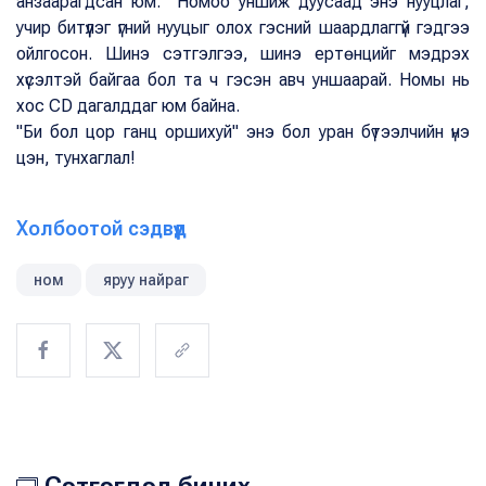
анзаарагдсан юм. Номоо уншиж дуусаад энэ нууцлаг,
учир битүүлэг үгний нууцыг олох гэсний шаардлаггүй гэдгээ
ойлгосон. Шинэ сэтгэлгээ, шинэ ертөнцийг мэдрэх
хүсэлтэй байгаа бол та ч гэсэн авч уншаарай. Номы нь
хос CD дагалддаг юм байна.
"Би бол цор ганц оршихуй" энэ бол уран бүтээлчийн үнэ
цэн, тунхаглал!
Холбоотой сэдвүүд
ном
яруу найраг