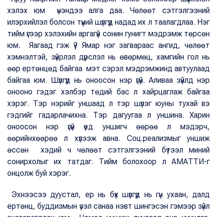
хэлэх юм үнэндээ алга даа. Чөлөөт сэтгэлгээний
илэрхийлэл болсон түүний шүлгүүд надад их л таалагдлаа. Нэг
тийм үгээр хэлэхийн аргагүй сонин гунигт мэдрэмж төрсөн
юм. Яагаад гэж үү? Ямар нэг загвараас ангид, чөлөөт
хэмнэлтэй, зүйрлэл дүрслэл нь өвөрмөц, хамгийн гол нь
өөр ертөнцөд байгаа мэт сэрэл мэдрэмжинд автуулаад
байгаа юм. Шүлгүүд нь оноосон нэр үгүй. Аливаа зүйлд нэр
онооно гэдэг хэлбэр төдий бас л хайрцаглаж байгаа
хэрэг. Тэр нэрийг уншаад л тэр шүлэг юуны тухай вэ
гэдгийг гадарлачихна. Тэр дагуугаа л уншина. Харин
оноосон нэр үгүй үед уншигч өөрөө л мэдэрч,
өөрийнхөөрөө л хүлээж авна. Соц.реализмыг уншиж
өссөн хэдий ч чөлөөт сэтгэлгээний бүтээл миний
сонирхолыг их татдаг. Тийм болохоор л АМАТТИ-г
онцолж буй хэрэг.
Эхнээсээ дуустал, ер нь бүх шүлгүүд нь гүн ухаан, далд
ертөнц, буддизмын үзэл санаа нэвт шингэсэн гэмээр зүйл