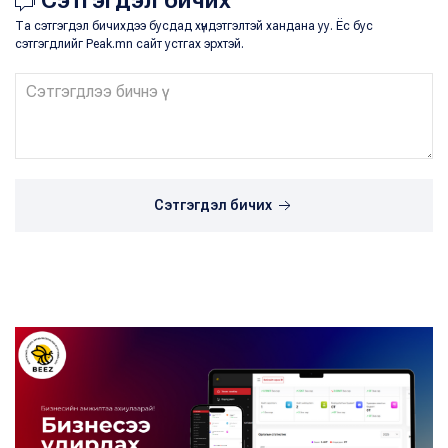
Сэтгэгдэл бичих
Та сэтгэгдэл бичихдээ бусдад хүндэтгэлтэй хандана уу. Ёс бус
сэтгэгдлийг Peak.mn сайт устгах эрхтэй.
Сэтгэгдэл бичих