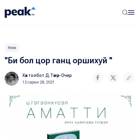
Ном
"Би бол цор ганц оршихуй "
Хөх толбот Д.Төмөр-Очир
12 сарын 28, 2021