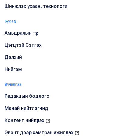
Шинжлэх ухаан, технологи
Бусад
Амьдралын түүх
Цэгцтэй Сэтгэх
Дэлхий
Нийгэм
Үйлчилгээ
Редакцын бодлого
Манай нийтлэгчид
Контент нийлүүлэх
Эвэнт дээр хамтран ажиллах