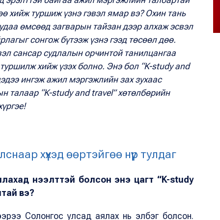
ө хийж туршиж үзнэ гэвэл ямар вэ? Охин тань
удаа өмсөөд загварын тайзан дээр алхаж эсвэл
рлагыг сонгож бүтээж үзнэ гээд төсөөл дөө.
свэл сансар судлалын орчинтой танилцангаа
туршилж хийж үзэх болно. Энэ бол “K-study and
үхдэдээ ингэж ажил мэргэжлийн зах зухаас
н талаар “K-study and travel” хөтөлбөрийн
үргэе!
снаар хүүхэд өөртэйгөө нүүр тулдаг
у аялахад нээлттэй болсон энэ цагт “K-study
лтай вэ?
 бүлээрээ Солонгос улсад аялах нь элбэг болсон.