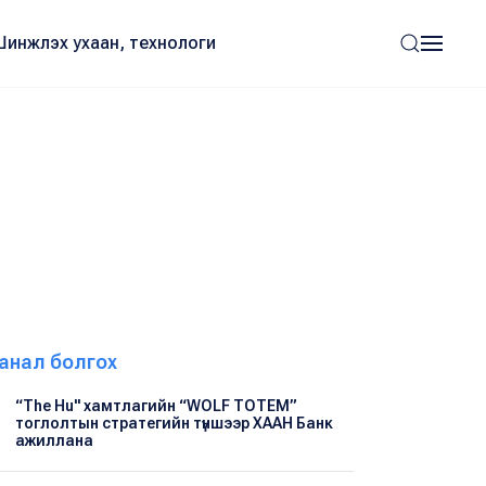
Шинжлэх ухаан, технологи
анал болгох
“The Hu" хамтлагийн “WOLF TOTEM”
тоглолтын стратегийн түншээр ХААН Банк
ажиллана