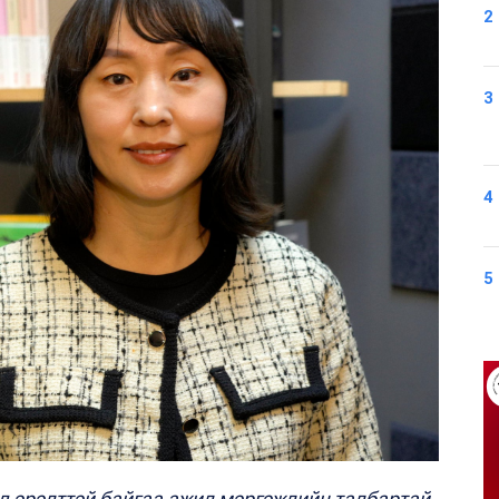
2
3
4
5
йд эрэлттэй байгаа ажил мэргэжлийн талбартай