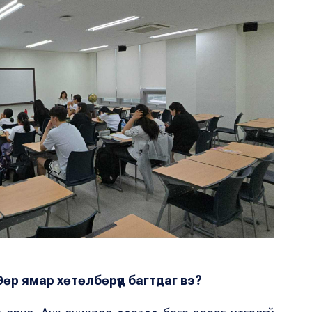
Өөр ямар хөтөлбөрүүд багтдаг вэ?