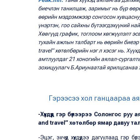
биечлэн танилцаж, заримыг нь бүр өөрө
өөрийн мэдрэмжээр сонгосон хувцасну
үнэртэн, гоо сайхны бүтээгдэхүүний най
Хөвгүүд график, тоглоом хөгжүүлэлт э
тухайн ажлын талбарт нь өөрийн биеэр 
travel” хөтөлбөрийн нэг л хэсэг нь. Хү
амтлуулдаг 21 хоногийн аялал-сургалты
зохицуулагч Б.Ариунаатай ярилцсанаа х
Гэрээсээ хол ганцаараа аял
-Хүүхдүүд гэр бүлээрээ Солонгос ру
and travel” хөтөлбөр ямар давуу та
-Эцэг, эхчүүд хүүхдүүдээ дагуулаад гэр