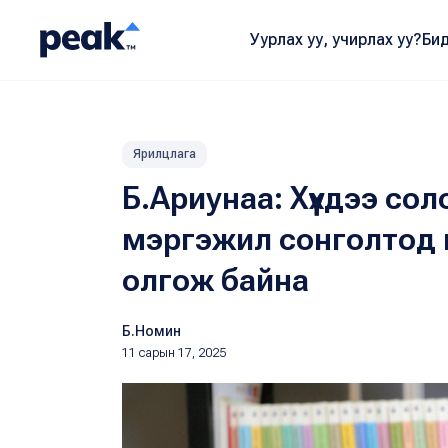
Уурлах уу, учирлах уу?
Бид
Ярилцлага
Б.Ариунаа: Хүүхдээ со
мэргэжил сонголтод 
олгож байна
Б.Номин
11 сарын 17, 2025