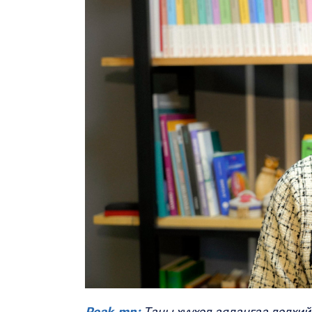
Peak.mn:
Таны хүүхэд аялангаа дэлхи