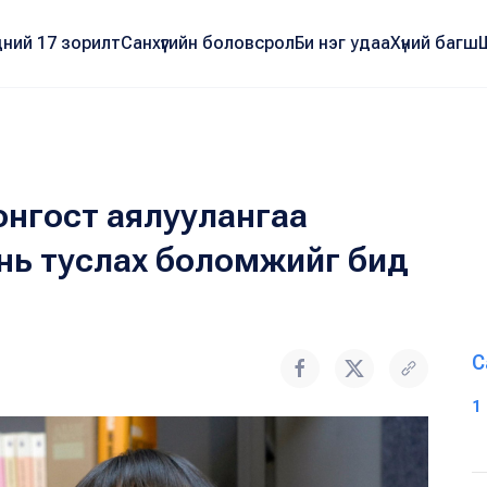
ний 17 зорилт
Санхүүгийн боловсрол
Би нэг удаа
Хүний багш
лонгост аялуулангаа
нь туслах боломжийг бид
С
1