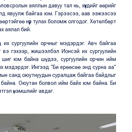
овсролын аяллын давуу тал нь, хүүхдийг өөрийг
алд явуулж байгаа юм. Гэрээсээ, аав ээжээсээ
 өөртэйгөө нүүр тулах боломж олгодог. Хөтөлбөрт
х аялал бий.
үүнд их сургуулийн орчныг мэдэрдэг. Авч байгаа
 вэ гэхээр, жишээлбэл Ионсэй их сургуулийн
от шиг юм байна шүү дээ, сургуулийн орчин ийм
их мэдэрдэг. Ингээд “Би ерөөсөө энд сурна аа”
омын санд оюутнуудын суралцаж байгаа байдлыг
 байна. Оюутан болвол ийм байх юм байна. Би
итгэл үнэмшлийг авдаг.