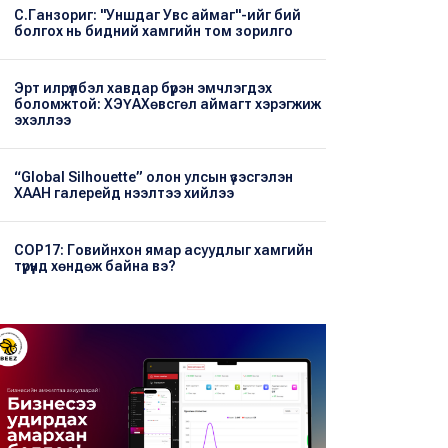
С.Ганзориг: "Уншдаг Увс аймаг"-ийг бий
болгох нь бидний хамгийн том зорилго
Эрт илрүүлбэл хавдар бүрэн эмчлэгдэх
боломжтой: ХЭҮА​Хөвсгөл аймагт хэрэгжиж
эхэллээ
“Global Silhouette” олон улсын үзэсгэлэн
ХААН галерейд нээлтээ хийлээ
COP17: Говийнхон ямар асуудлыг хамгийн
түрүүнд хөндөж байна вэ?