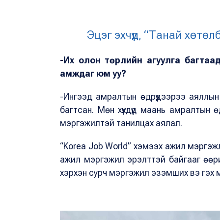
Эцэг эхчүүд, “Танай хөтө
-Их олон төрлийн агуулга багтаада
амждаг юм уу?
-Ингээд амралтын өдрүүдээрээ аяллы
багтсан. Мөн хүүхдүүд маань амралтын 
мэргэжилтэй танилцах аялал.
“Korea Job World” хэмээх ажил мэргэ
ажил мэргэжил эрэлттэй байгааг өөр
хэрхэн сурч мэргэжил эзэмших вэ гэх м