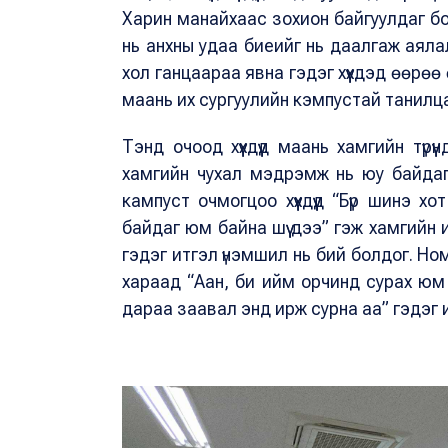
Харин манайхаас зохион байгуулдаг бол
нь анхны удаа биеийг нь даалгаж аял
хол ганцаараа явна гэдэг хүүхдэд өөрөө
маань их сургуулийн кэмпустай танилца
Тэнд очоод хүүхдүүд маань хамгийн түр
хамгийн чухал мэдрэмж нь юу байдаг
кампуст очмогцоо хүүхдүүд “Бүр шинэ х
байдаг юм байна шүү дээ” гэж хамгийн 
гэдэг итгэл үнэмшил нь бий болдог. Н
хараад “Аан, би ийм орчинд сурах юм
дараа заавал энд ирж сурна аа” гэдэг 