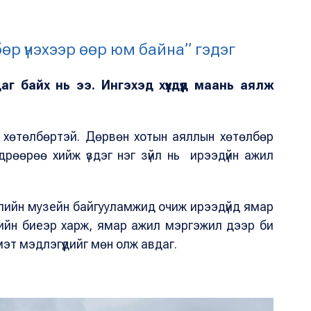
лбөр үнэхээр өөр юм байна” гэдэг
г байх нь ээ. Ингэхэд хүүхдүүд маань аялж
н хөтөлбөртэй. Дөрвөн хотын аяллын хөтөлбөр
өдрөөрөө хийж үздэг нэг зүйл нь ирээдүйн ажил
жлийн музейн байгууламжид очиж ирээдүйд ямар
ийн биеэр харж, ямар ажил мэргэжил дээр би
эт мэдлэгүүдийг мөн олж авдаг.