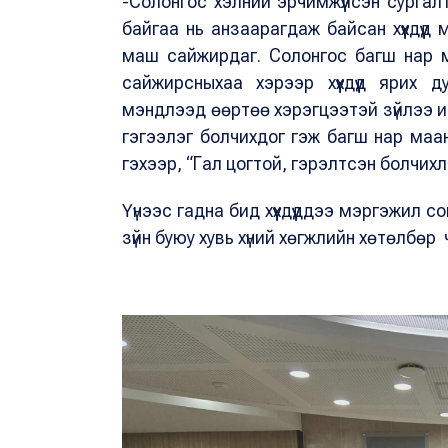
-Солонгос хэлний эрчимжүүлсэн сургалт
байгаа нь анзаарагдаж байсан хүүхдүү
маш сайжирдаг. Солонгос багш нар ма
сайжирсныхаа хэрээр хүүхдүүд ярих 
мэндлээд өөртөө хэрэгцээтэй зүйлээ ид
гэгээлэг болчихдог гэж багш нар маан
гэхээр, “Гал цогтой, гэрэлтсэн болчихло
Үүнээс гадна бид хүүхдүүддээ мэргэжил 
зүйн буюу хувь хүний хөгжлийн хөтөлбөр 