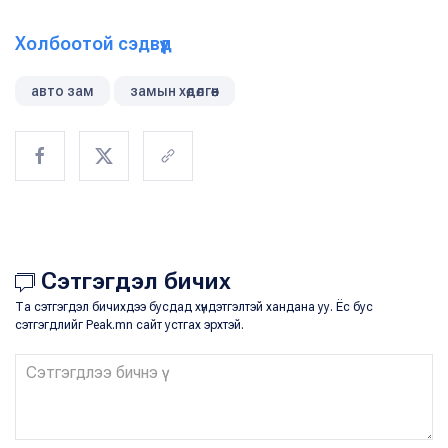
Холбоотой сэдвүүд
авто зам
замын хөдөлгөөн
Сэтгэгдэл бичих
Та сэтгэгдэл бичихдээ бусдад хүндэтгэлтэй хандана уу. Ёс бус
сэтгэгдлийг Peak.mn сайт устгах эрхтэй.