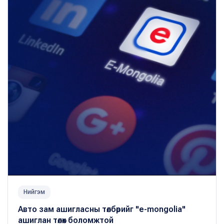
Нийгэм
Авто зам ашигласны төлбөрийг "e-mongolia"
ашиглан төлөх боломжтой