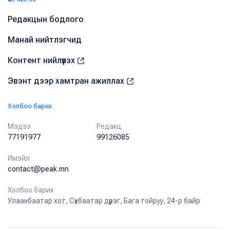
Редакцын бодлого
Манай нийтлэгчид
Контент нийлүүлэх
Эвэнт дээр хамтран ажиллах
Холбоо барих
Мэдээ
Редакц
77191977
99126085
Имэйл
contact@peak.mn
Холбоо барих
Улаанбаатар хот, Сүхбаатар дүүрэг, Бага тойруу, 24-р байр