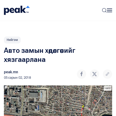
Нийгэм
Авто замын хөдөлгөөнийг
хязгаарлана
peak.mn
05 сарын 02, 2018