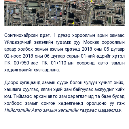
Сонгинохайрхан дүүрэг, 1 дүгээр хорооллын арын замаас
Үйлдвэрчний эвлэлийн гудамж руу Москва хорооллын
араар холбох замын ажлын хүрээнд 2018 оны 05 дугаар
02-ноос 2018 оны 06 дугаар сарын 01-ний өдрийг хүртэл
ПК 00+950-иас ПК 01+110-ын хооронд авто замын
хөдөлгөөнийг хязгаарлана.
Дээрх хугацаанд замын суурь болон чулуун хучилт хийх,
хашлага суулгах, явган хүний зам байгуулах ажлуудыг хийх
юм. Тиймээс эрхэм авто зам хэрэглэгчид та бүхэн бусад
холбоос замыг сонгон хөдөлгөөнд оролцоно уу гэж
Нийслэлийн Авто замын хөгжлийн газраас мэдээллээ.