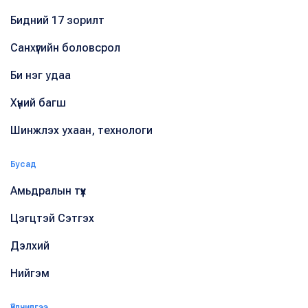
Бидний 17 зорилт
Санхүүгийн боловсрол
Би нэг удаа
Хүний багш
Шинжлэх ухаан, технологи
Бусад
Амьдралын түүх
Цэгцтэй Сэтгэх
Дэлхий
Нийгэм
Үйлчилгээ