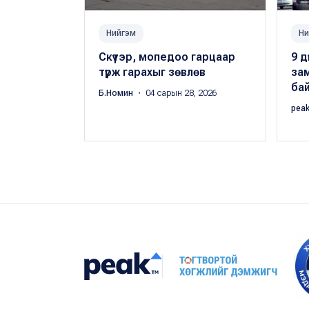
Нийгэм
Ни
Скүүтэр, мопедоо гарцаар
9 д
түрж гарахыг зөвлөв
зам
ба
Б.Номин
・ 04 сарын 28, 2026
pea