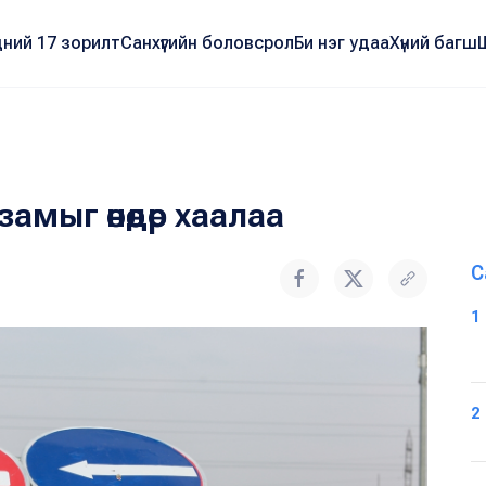
ний 17 зорилт
Санхүүгийн боловсрол
Би нэг удаа
Хүний багш
ыг өнөөдөр хаалаа
С
1
2