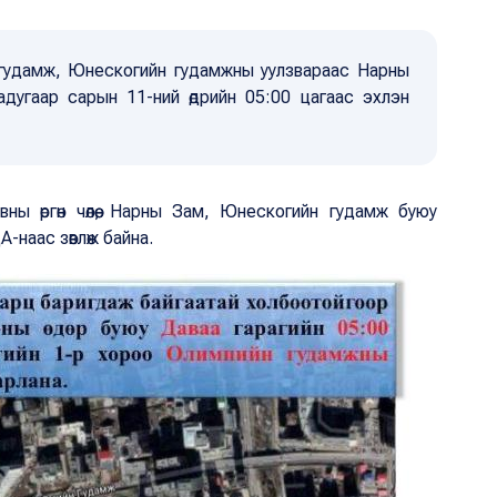
 гудамж, Юнескогийн гудамжны уулзвараас Нарны
ргадугаар сарын 11-ний өдрийн 05:00 цагаас эхлэн
вны өргөн чөлөө, Нарны Зам, Юнескогийн гудамж буюу
А-наас зөвлөж байна.