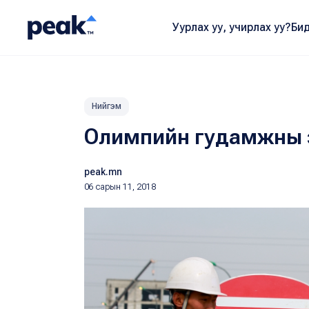
Уурлах уу, учирлах уу?
Бид
Нийгэм
Олимпийн гудамжны зам
peak.mn
06 сарын 11, 2018