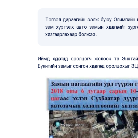
Тэгвэл дараагийн ээлж буюу Олимпийн
зам хүртэлх авто замын хөдөлгөөнийг зу
хязгаарлахаар болжээ.
Иймд хөдөлгөөнд оролцогч жолооч та Энхтай
Буянгийн замыг сонгон хөдөлгөөнд оролцохыг ЗЦ