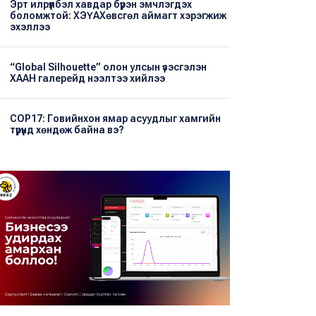
Эрт илрүүлбэл хавдар бүрэн эмчлэгдэх
боломжтой: ХЭҮА​Хөвсгөл аймагт хэрэгжиж
эхэллээ
“Global Silhouette” олон улсын үзэсгэлэн
ХААН галерейд нээлтээ хийлээ
COP17: Говийнхон ямар асуудлыг хамгийн
түрүүнд хөндөж байна вэ?