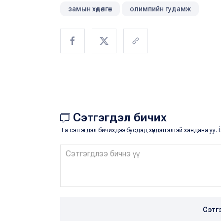
замын хөдөлгөөн
олимпийн гудамж
Сэтгэгдэл бичих
Та сэтгэгдэл бичихдээ бусдад хүндэтгэлтэй хандана уу. Ё
Сэтг