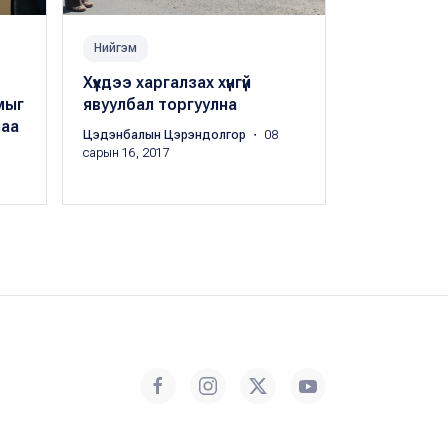
Нийгэм
Нийгэм
Хүүхдээ харгалзах хүнгүй
Зүүн эргээ
мыг
явуулбал торгуулна
замын ачаа
лаа
буурна
Цэдэнбалын Цэрэндолгор
・ 08
сарын 16, 2017
Цэдэнбалын 
сарын 17, 201