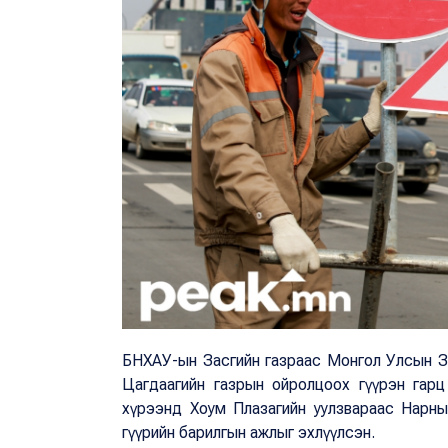
БНХАУ-ын Засгийн газраас Монгол Улсын Засги
Цагдаагийн газрын ойролцоох гүүрэн гарц
хүрээнд Хоум Плазагийн уулзвараас Нарны з
гүүрийн барилгын ажлыг эхлүүлсэн.