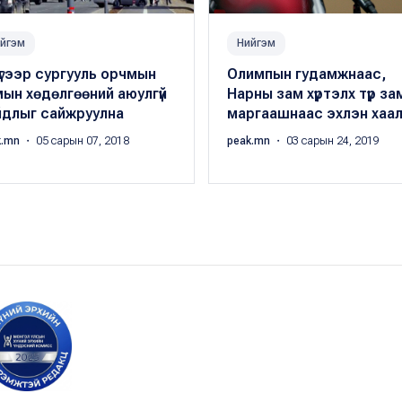
йгэм
Нийгэм
үгээр сургууль орчмын
Олимпын гудамжнаас,
ын хөдөлгөөний аюулгүй
Нарны зам хүртэлх түр за
йдлыг сайжруулна
маргаашнаас эхлэн хаа
k.mn
・ 05 сарын 07, 2018
peak.mn
・ 03 сарын 24, 2019