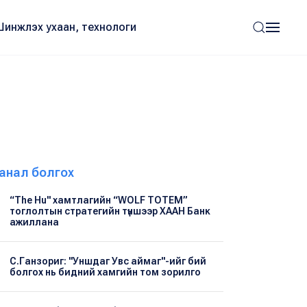
Шинжлэх ухаан, технологи
анал болгох
“The Hu" хамтлагийн “WOLF TOTEM”
тоглолтын стратегийн түншээр ХААН Банк
ажиллана
С.Ганзориг: "Уншдаг Увс аймаг"-ийг бий
болгох нь бидний хамгийн том зорилго