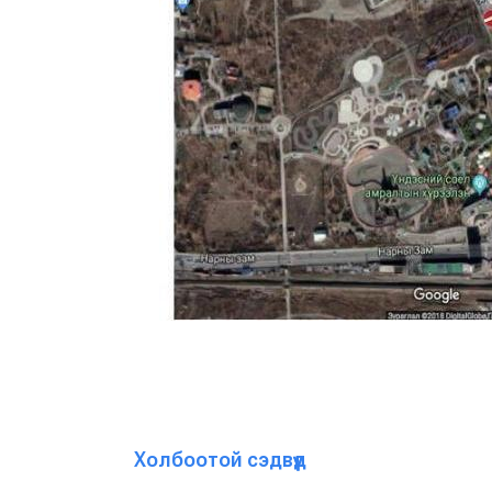
Холбоотой сэдвүүд