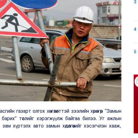
3
4
5
йн газарт олгох хөнгөлөлттэй зээлийн хөрөнгөөр “Замын
 барих” төслийг хэрэгжүүлж байгаа билээ. Уг ажлын
ам хүртэлх авто замын хөдөлгөөнийг хэсэгчлэн хааж,