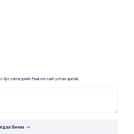
с бус сэтгэгдлийг Peak.mn сайт устгах эрхтэй.
эгдэл бичих