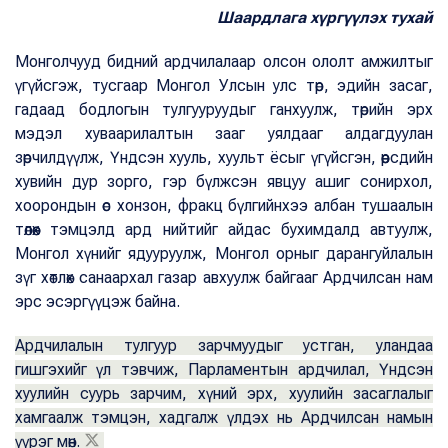
Шаардлага хүргүүлэх тухай
Монголчууд бидний ардчилалаар олсон ололт амжилтыг
үгүйсгэж, тусгаар Монгол Улсын улс төр, эдийн засаг,
гадаад бодлогын тулгууруудыг ганхуулж, төрийн эрх
мэдэл хуваарилалтын зааг уялдааг алдагдуулан
зөрчилдүүлж, Үндсэн хууль, хуульт ёсыг үгүйсгэн, өөрсдийн
хувийн дур зорго, гэр бүлжсэн явцуу ашиг сонирхол,
хоорондын өс хонзон, фракц бүлгийнхээ албан тушаалын
төлөөх тэмцэлд ард нийтийг айдас бухимдалд автуулж,
Монгол хүнийг ядууруулж, Монгол орныг дарангуйлалын
зүг хөтлөх санаархал газар авхуулж байгааг Ардчилсан нам
эрс эсэргүүцэж байна.
Ардчилалын тулгуур зарчмуудыг устган, уландаа
гишгэхийг үл тэвчиж, Парламентын ардчилал, Үндсэн
хуулийн суурь зарчим, хүний эрх, хуулийн засаглалыг
хамгаалж тэмцэн, хадгалж үлдэх нь Ардчилсан намын
үүрэг мөн.