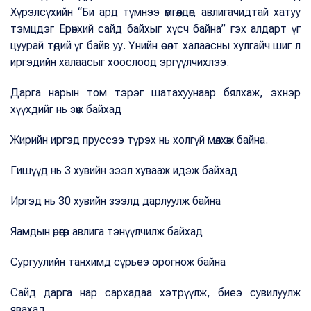
Хүрэлсүхийн “Би ард түмнээ өмгөөлдөг, авлигачидтай хатуу
тэмцдэг Ерөнхий сайд байхыг хүсч байна” гэх алдарт үг
цуурай төдий үг байв уу. Үнийн өсөлт халаасны хулгайч шиг л
иргэдийн халаасыг хоослоод эргүүлчихлээ.
Дарга нарын том тэрэг шатахуунаар бялхаж, эхнэр
хүүхдийг нь зөөж байхад
Жирийн иргэд пруссээ түрэх нь холгүй мөлхөж байна.
Гишүүд нь 3 хувийн зээл хувааж идэж байхад
Иргэд нь 30 хувийн зээлд дарлуулж байна
Яамдын өрөөгөөр авлига тэнүүлчилж байхад
Сургуулийн танхимд сүрьеэ орогнож байна
Сайд дарга нар сархадаа хэтрүүлж, биеэ сувилуулж
явахад