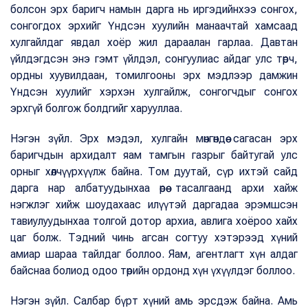
болсон эрх баригч намын дарга нь иргэдийнхээ сонгох,
сонгогдох эрхийг Үндсэн хуулийн манаачтай хамсаад
хулгайлдаг явдал хоёр жил дараалан гарлаа. Давтан
үйлдэгдсэн энэ гэмт үйлдэл, сонгуулиас айдаг улс төрч,
ордны хуувилдаан, томилгооны эрх мэдлээр дамжин
Үндсэн хуулийг хэрхэн хулгайлж, сонгогчдыг сонгох
эрхгүй болгож болдгийг харууллаа.
Нэгэн зүйл. Эрх мэдэл, хулгайн мөнгөндөө сагасан эрх
баригчдын архидалт яам тамгын газрыг байтугай улс
орныг хөлчүүрхүүлж байна. Том дуутай, сүр ихтэй сайд
дарга нар албатуудынхаа өрөө тасалгаанд архи хайж
нэгжлэг хийж шоудахаас илүүтэй даргадаа эрэмшсэн
тавиулуудынхаа толгой дотор архиа, авлига хоёроо хайх
цаг болж. Тэдний чинь агсан согтуу хэтэрээд хүний
амиар шараа тайлдаг боллоо. Яам, агентлагт хүн алдаг
байснаа болиод одоо төрийн ордонд хүн үхүүлдэг боллоо.
Нэгэн зүйл. Салбар бүрт хүний амь эрсдэж байна. Амь