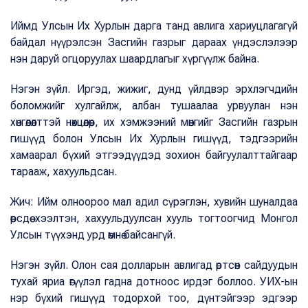
Иймд Улсын Их Хурлын дарга танд авлига хариуцлагагүй
байдал нүүрэлсэн Засгийн газрыг дараах үндэслэлээр
нэн даруй огцоруулах шаардлагыг хүргүүлж байна.
Нэгэн зүйл. Иргэд, жижиг, дунд үйлдвэр эрхлэгчдийн
боломжийг хулгайлж, албан тушаалаа урвуулан нэн
хөнгөлөлттэй нөхцөлөөр, их хэмжээний мөнгийг Засгийн газрын
гишүүд болон Улсын Их Хурлын гишүүд, тэдгээрийн
хамаарал бүхий этгээдүүдэд зохион байгуулалттайгаар
тарааж, хахуульдсан.
Жич: Ийм олноороо мал адил сүрэглэн, хувийн шуналдаа
өөрсдөө хээлтэн, хахуульдуулсан хууль тогтоогчид Монгол
Улсын түүхэнд урд өмнө байсангүй.
Нэгэн зүйл. Олон сая долларын авлигад өртсөн сайдуудын
тухай яриа өгүүлэл гадна дотноос ирдэг боллоо. УИХ-ын
нэр бүхий гишүүд тодорхой тоо, дүнтэйгээр эдгээр