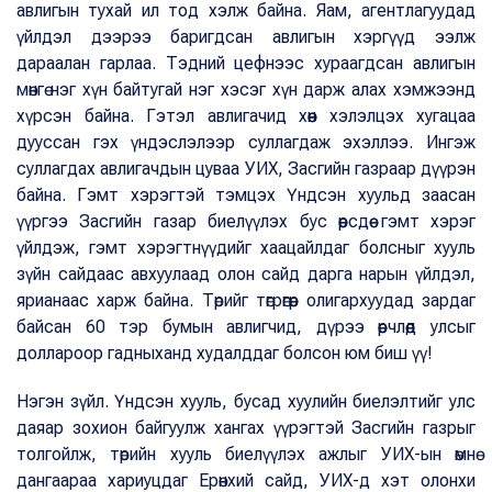
авлигын тухай ил тод хэлж байна. Яам, агентлагуудад
үйлдэл дээрээ баригдсан авлигын хэргүүд ээлж
дараалан гарлаа. Тэдний цефнээс хураагдсан авлигын
мөнгө нэг хүн байтугай нэг хэсэг хүн дарж алах хэмжээнд
хүрсэн байна. Гэтэл авлигачид хөөн хэлэлцэх хугацаа
дууссан гэх үндэслэлээр суллагдаж эхэллээ. Ингэж
суллагдах авлигачдын цуваа УИХ, Засгийн газраар дүүрэн
байна. Гэмт хэрэгтэй тэмцэх Үндсэн хуульд заасан
үүргээ Засгийн газар биелүүлэх бус өөрсдөө гэмт хэрэг
үйлдэж, гэмт хэрэгтнүүдийг хаацайлдаг болсныг хууль
зүйн сайдаас авхуулаад олон сайд дарга нарын үйлдэл,
ярианаас харж байна. Төрийг төгрөгөөр олигархуудад зардаг
байсан 60 тэр бумын авлигчид, дүрээ өөрчлөөд улсыг
доллароор гадныханд худалддаг болсон юм биш үү!
Нэгэн зүйл. Үндсэн хууль, бусад хуулийн биелэлтийг улс
даяар зохион байгуулж хангах үүрэгтэй Засгийн газрыг
толгойлж, төрийн хууль биелүүлэх ажлыг УИХ-ын өмнө
дангаараа хариуцдаг Ерөнхий сайд, УИХ-д хэт олонхи