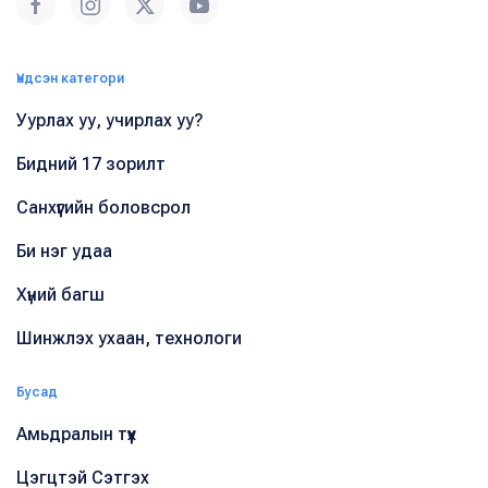
Үндсэн категори
Уурлах уу, учирлах уу?
Бидний 17 зорилт
Санхүүгийн боловсрол
Би нэг удаа
Хүний багш
Шинжлэх ухаан, технологи
Бусад
Амьдралын түүх
Цэгцтэй Сэтгэх