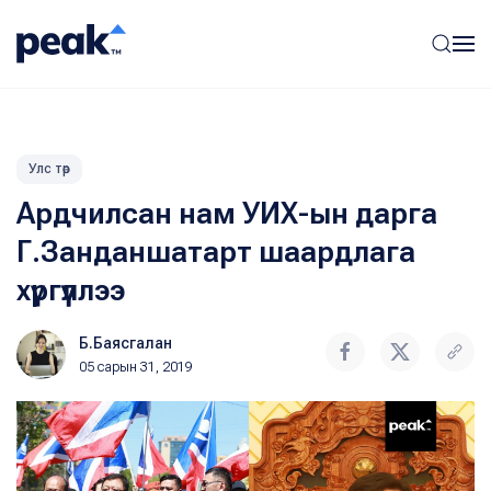
Улс төр
Ардчилсан нам УИХ-ын дарга
Г.Занданшатарт шаардлага
хүргүүллээ
Б.Баясгалан
05 сарын 31, 2019