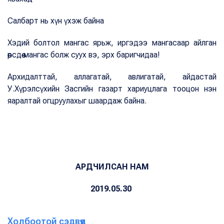
Салбарт нь хүн үхэж байна
Хэдий болтол мангас ярьж, иргэдээ мангасаар айлган
өөрсдөө мангас болж суух вэ, эрх баригчидаа!
Архидалттай, аллагатай, авлигатай, айдастай
У.Хүрэлсүхийн Засгийн газарт хариуцлага тооцон нэн
яаралтай огцруулахыг шаардаж байна.
АРДЧИЛСАН НАМ
2019.05.30
Холбоотой сэдвүүд