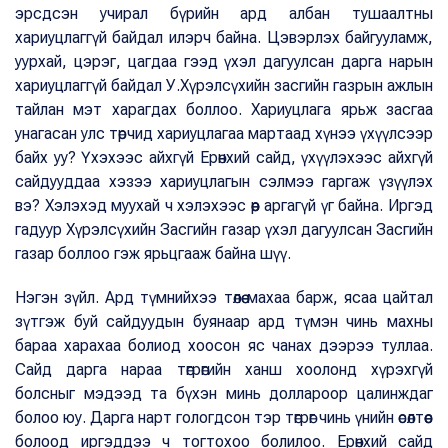
эрсдсэн учирал бүрийн ард албан тушаалтны
хариуцлаггүй байдал илэрч байна. Цэвэрлэх байгууламж,
уурхай, цэрэг, цагдаа гээд үхэл дагуулсан дарга нарын
хариуцлаггүй байдал У.Хүрэлсүхийн засгийн газрын ажлын
тайлан мэт харагдах боллоо. Хариуцлага ярьж засгаа
унагасан улс төрчид хариуцлагаа мартаад хүнээ үхүүлсээр
байх уу? Үхэхээс айхгүй Ерөнхий сайд, үхүүлэхээс айхгүй
сайдууддаа хэзээ хариуцлагын сэлмээ гаргаж үзүүлэх
вэ? Хэлэхэд муухай ч хэлэхээс өөр аргагүй үг байна. Иргэд
гадуур Хүрэлсүхийн Засгийн газар үхэл дагуулсан Засгийн
газар боллоо гэж ярьцгааж байна шүү.
Нэгэн зүйл. Ард түмнийхээ төлөө махаа барж, ясаа цайтал
зүтгэж буй сайдуудын буянаар ард түмэн чинь махны
бараа харахаа болиод хоосон яс чанах дээрээ туллаа.
Сайд дарга нараа төгрөгийн ханш хоолонд хүрэхгүй
болсныг мэдээд та бүхэн минь доллароор цалинждаг
болоо юу. Дарга нарт гологдсон тэр төгрөг чинь үнийн өсөлтөөс
болоод иргэддээ ч тогтохоо болилоо. Ерөнхий сайд