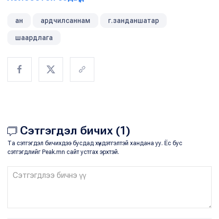
ан
ардчилсаннам
г.занданшатар
шаардлага
Сэтгэгдэл бичих (1)
Та сэтгэгдэл бичихдээ бусдад хүндэтгэлтэй хандана уу. Ёс бус
сэтгэгдлийг Peak.mn сайт устгах эрхтэй.