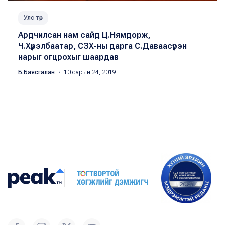
Улс төр
Ардчилсан нам сайд Ц.Нямдорж,
Ч.Хүрэлбаатар, СЗХ-ны дарга С.Даваасүрэн
нарыг огцрохыг шаардав
Б.Баясгалан
・ 10 сарын 24, 2019