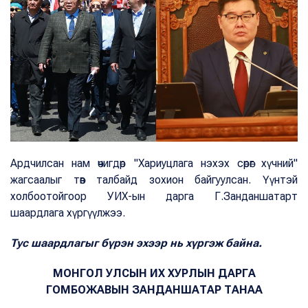
Ардчилсан нам өчигдөр "Хариуцлага нэхэх сөрөг хүчний"
жагсаалыг төв талбайд зохион байгуулсан. Үүнтэй
холбоотойгоор УИХ-ын дарга Г.Занданшатарт
шаардлага хүргүүлжээ.
Тус шаардлагыг бүрэн эхээр нь хүргэж байна.
МОНГОЛ УЛСЫН ИХ ХУРЛЫН ДАРГА
ГОМБОЖАВЫН ЗАНДАНШАТАР ТАНАА