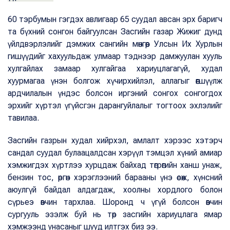
60 тэрбумын гэгдэх авлигаар 65 суудал авсан эрх баригч
та бүхний сонгон байгуулсан Засгийн газар Жижиг дунд
үйлдвэрлэлийг дэмжих сангийн мөнгөөр Улсын Их Хурлын
гишүүдийг хахуульдаж улмаар тэднээр дамжуулан хууль
хулгайлах замаар хулгайгаа хариуцлагагүй, худал
хуурмагаа үнэн болгож хүчирхийлэл, аллагыг өөгшүүлж
ардчилалын үндэс болсон иргэний сонгох сонгогдох
эрхийг хүртэл үгүйсгэн дарангуйлалыг тогтоох эхлэлийг
тавилаа.
Засгийн газрын худал хийрхэл, амлалт хэрээс хэтэрч
сандал суудал булаацалдсан хэрүүл тэмцэл хүний амиар
хэмжигдэх хүртлээ хурцдаж байхад төгрөгийн ханш унаж,
бензин тос, өргөн хэрэглээний барааны үнэ өсөж, хүнсний
аюулгүй байдал алдагдаж, хоолны хордлого болон
сүрьеэ өвчин тархлаа. Шоронд ч үгүй болсон өвчин
сургууль эзэлж буй нь төр засгийн хариуцлага ямар
хэмжээнд унасаныг шууд илтгэх биз ээ.