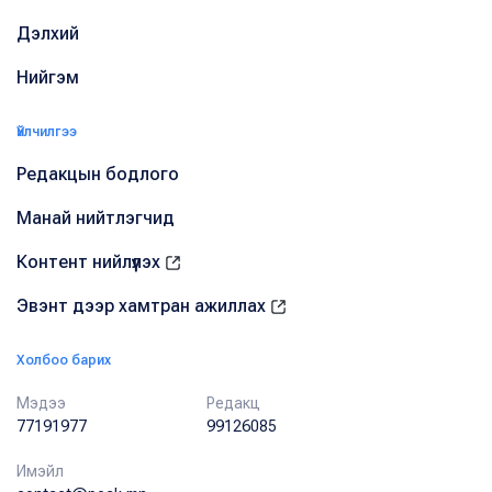
Дэлхий
Нийгэм
Үйлчилгээ
Редакцын бодлого
Манай нийтлэгчид
Контент нийлүүлэх
Эвэнт дээр хамтран ажиллах
Холбоо барих
Мэдээ
Редакц
77191977
99126085
Имэйл