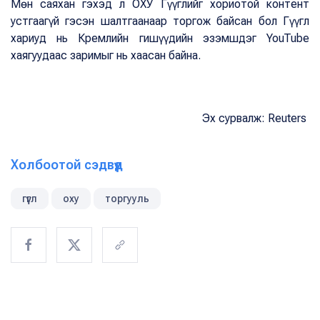
Мөн саяхан гэхэд л ОХУ Гүүглийг хориотой контент
устгаагүй гэсэн шалтгаанаар торгож байсан бол Гүүгл
хариуд нь Кремлийн гишүүдийн эзэмшдэг YouTube
хаягуудаас заримыг нь хаасан байна.
Эх сурвалж: Reuters
Холбоотой сэдвүүд
гүүгл
оху
торгууль