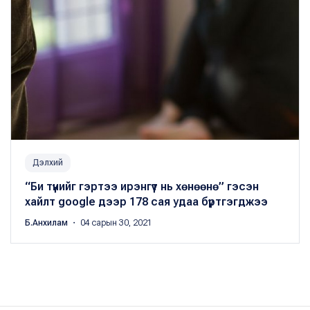
Дэлхий
“Би түүнийг гэртээ ирэнгүүт нь хөнөөнө” гэсэн
хайлт google дээр 178 сая удаа бүртгэгджээ
Б.Анхилам
・ 04 сарын 30, 2021