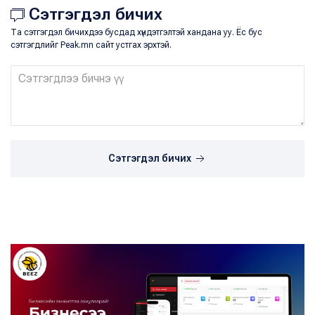
Сэтгэгдэл бичих
Та сэтгэгдэл бичихдээ бусдад хүндэтгэлтэй хандана уу. Ёс бус
сэтгэгдлийг Peak.mn сайт устгах эрхтэй.
Сэтгэгдэл бичих