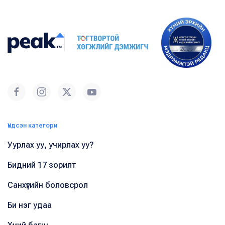
Үндсэн категори
Уурлах уу, учирлах уу?
Бидний 17 зорилт
Санхүүгийн боловсрол
Би нэг удаа