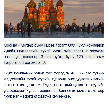
Москва – Өчигдөр буюу Пүрэв гарагт ОХУ Гүүгл компанийг
хувийн мэдээллийн тухай хууль зүйн заалтыг зөрчсөн
гэсэн үндэслэлээр 3 сая рубль буюу 120 сая орчим
төгрөгөөр торгожээ.
Гүүгл компанийн хувьд тус торгууль нь ОХУ-аас хувийн
мэдээллийн тухай хуулийн хүрээнд оногдуулсан хамгийн
анхны тохиолдол юм. Түүнчлэн тэдний зүгээс торгуулийн
үндэслэлийг хүлээн зөвшөөрч байгаагаа мэдэгдэж, өөр
ямар нэг мэдэгдэл хийхгүй хэмээжээ.