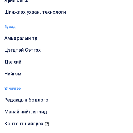
Хүний багш
Шинжлэх ухаан, технологи
Бусад
Амьдралын түүх
Цэгцтэй Сэтгэх
Дэлхий
Нийгэм
Үйлчилгээ
Редакцын бодлого
Манай нийтлэгчид
Контент нийлүүлэх