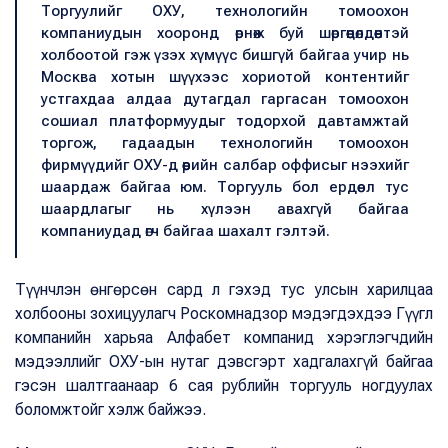
Торгуулийг ОХУ, технологийн томоохон
компаниудын хооронд өрнөж буй шөргөөцөлдөөнтэй
холбоотой гэж үзэх хүмүүс бишгүй байгаа учир нь
Москва хотын шүүхээс хориотой контентийг
устгахдаа алдаа дутагдал гаргасан томоохон
сошиал платформуудыг тодорхой давтамжтай
торгож, гадаадын технологийн томоохон
фирмүүдийг ОХУ-д өөрийн салбар оффисыг нээхийг
шаардаж байгаа юм. Торгууль бол ердөө л тус
шаардлагыг нь хүлээн авахгүй байгаа
компаниудад өгч байгаа шахалт гэлтэй.
Түүнчлэн өнгөрсөн сард л гэхэд тус улсын харилцаа
холбооны зохицуулагч Роскомнадзор мэдэгдэхдээ Гүүгл
компанийн харьяа Алфабет компанид хэрэглэгчдийн
мэдээллийг ОХУ-ын нутаг дэвсгэрт хадгалахгүй байгаа
гэсэн шалтгаанаар 6 сая рублийн торгууль ногдуулах
боломжтойг хэлж байжээ.