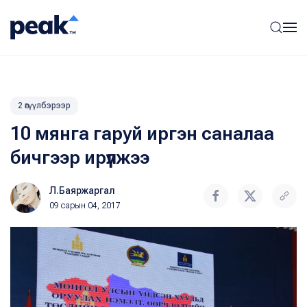
2 өгүүлбэрээр
10 мянга гаруй иргэн саналаа
бичгээр ирүүлжээ
Л.Баяржаргал
09 сарын 04, 2017