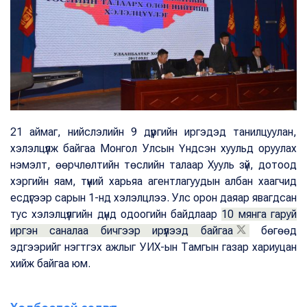
21 аймаг, нийслэлийн 9 дүүргийн иргэдэд танилцуулан,
хэлэлцүүлж байгаа Монгол Улсын Үндсэн хуульд оруулах
нэмэлт, өөрчлөлтийн төслийн талаар Хууль зүй, дотоод
хэргийн яам, түүний харьяа агентлагуудын албан хаагчид
есдүгээр сарын 1-нд хэлэлцлээ. Улс орон даяар явагдсан
тус хэлэлцүүлгийн дүнд одоогийн байдлаар
10 мянга гаруй
иргэн саналаа бичгээр ирүүлээд байгаа
бөгөөд
эдгээрийг нэгтгэх ажлыг УИХ-ын Тамгын газар хариуцан
хийж байгаа юм.