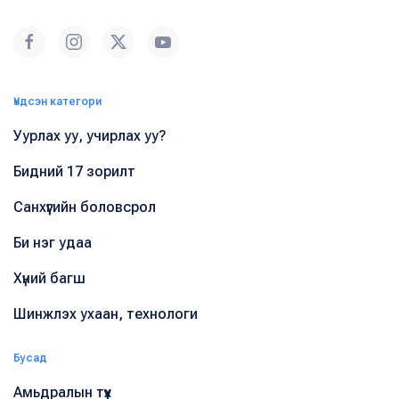
Үндсэн категори
Уурлах уу, учирлах уу?
Бидний 17 зорилт
Санхүүгийн боловсрол
Би нэг удаа
Хүний багш
Шинжлэх ухаан, технологи
Бусад
Амьдралын түүх