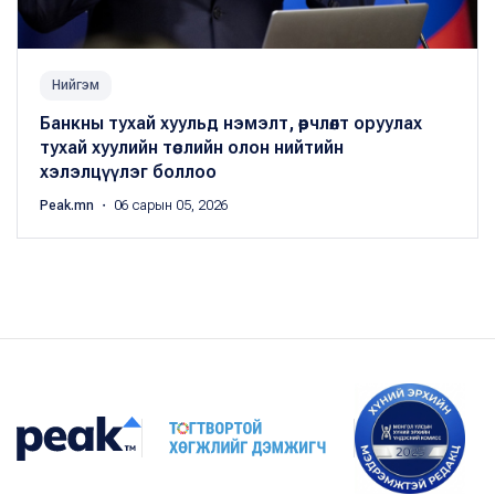
Нийгэм
Банкны тухай хуульд нэмэлт, өөрчлөлт оруулах
тухай хуулийн төслийн олон нийтийн
хэлэлцүүлэг боллоо
Peak.mn
・ 06 сарын 05, 2026