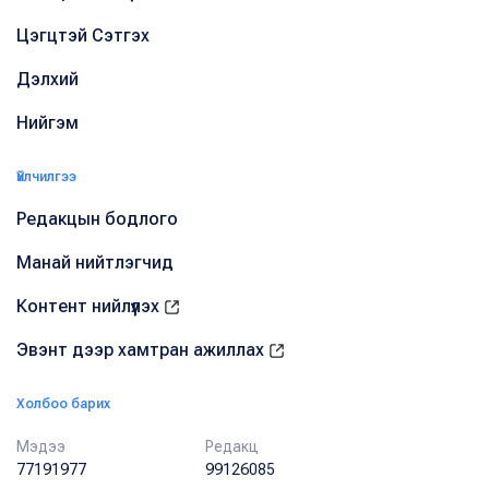
Цэгцтэй Сэтгэх
Дэлхий
Нийгэм
Үйлчилгээ
Редакцын бодлого
Манай нийтлэгчид
Контент нийлүүлэх
Эвэнт дээр хамтран ажиллах
Холбоо барих
Мэдээ
Редакц
77191977
99126085