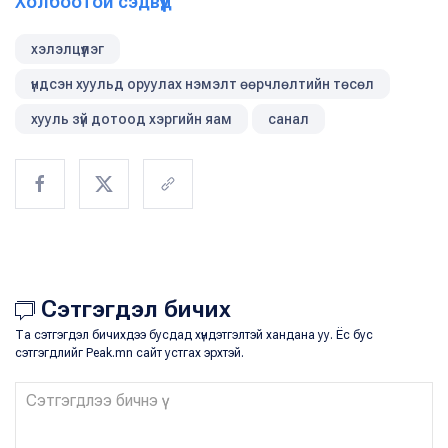
Холбоотой сэдвүүд
хэлэлцүүлэг
үндсэн хуульд оруулах нэмэлт өөрчлөлтийн төсөл
хууль зүй дотоод хэргийн яам
санал
Сэтгэгдэл бичих
Та сэтгэгдэл бичихдээ бусдад хүндэтгэлтэй хандана уу. Ёс бус
сэтгэгдлийг Peak.mn сайт устгах эрхтэй.