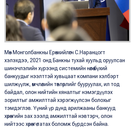
Мөн Монголбанкны Ерөнхийлөгч С.Наранцогт
хэлэхдээ, 2021 онд Банкны тухай хуульд оруулсан
шинэчлэлийн хүрээнд системийн нөлөө бүхий
банкуудыг нээлттэй хувьцаат компани хэлбэрт
шилжүүлж, өмчлөлийн төвлөрлийг бууруулах, ил тод
байдал, олон нийтийн хяналтыг нэмэгдүүлэх
зорилтыг амжилттай хэрэгжүүлсэн болохыг
тэмдэглэв. Үүний үр дүнд арилжааны банкууд
хөрөнгийн зах зээлд амжилттай нэвтэрч, олон
нийтээс хөрөнгө татах боломж бүрдсэн байна.