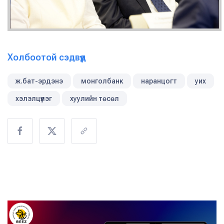
Холбоотой сэдвүүд
ж.бат-эрдэнэ
монголбанк
наранцогт
уих
хэлэлцүүлэг
хуулийн төсөл