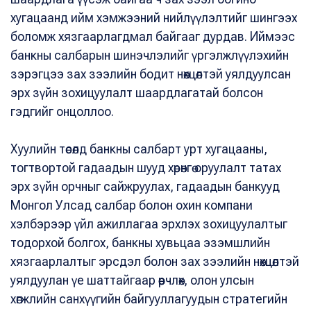
хугацаанд ийм хэмжээний нийлүүлэлтийг шингээх
боломж хязгаарлагдмал байгааг дурдав. Иймээс
банкны салбарын шинэчлэлийг үргэлжлүүлэхийн
зэрэгцээ зах зээлийн бодит нөхцөлтэй уялдуулсан
эрх зүйн зохицуулалт шаардлагатай болсон
гэдгийг онцоллоо.
Хуулийн төсөлд банкны салбарт урт хугацааны,
тогтвортой гадаадын шууд хөрөнгө оруулалт татах
эрх зүйн орчныг сайжруулах, гадаадын банкууд
Монгол Улсад салбар болон охин компани
хэлбэрээр үйл ажиллагаа эрхлэх зохицуулалтыг
тодорхой болгох, банкны хувьцаа эзэмшлийн
хязгаарлалтыг эрсдэл болон зах зээлийн нөхцөлтэй
уялдуулан үе шаттайгаар өөрчлөх, олон улсын
хөгжлийн санхүүгийн байгууллагуудын стратегийн