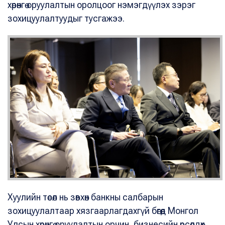
хөрөнгө оруулалтын оролцоог нэмэгдүүлэх зэрэг
зохицуулалтуудыг тусгажээ.
Хуулийн төсөл нь зөвхөн банкны салбарын
зохицуулалтаар хязгаарлагдахгүй бөгөөд Монгол
Улсын хөрөнгө оруулалтын орчин, бизнесийн өрсөлдөх