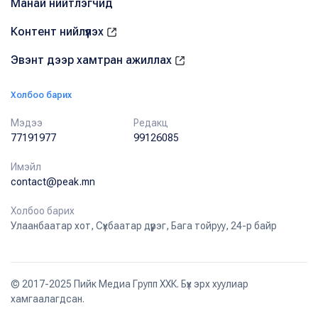
Манай нийтлэгчид
Контент нийлүүлэх
Эвэнт дээр хамтран ажиллах
Холбоо барих
Мэдээ
Редакц
77191977
99126085
Имэйл
contact@peak.mn
Холбоо барих
Улаанбаатар хот, Сүхбаатар дүүрэг, Бага тойруу, 24-р байр
© 2017-2025 Пийк Медиа Групп ХХК. Бүх эрх хуулиар
хамгаалагдсан.