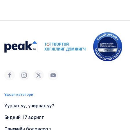
Үндсэн категори
Уурлах уу, учирлах уу?
Бидний 17 зорилт
Санхүүгийн боловсрол