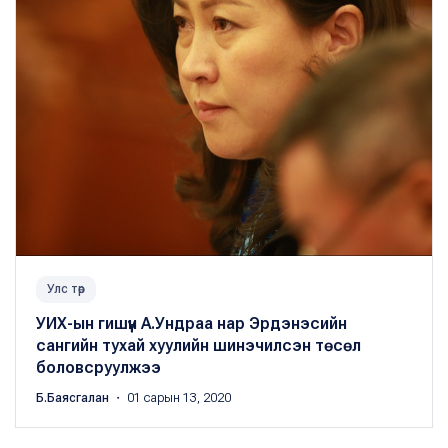
Улс төр
УИХ-ын гишүүн А.Ундраа нар Эрдэнэсийн
сангийн тухай хуулийн шинэчилсэн төсөл
боловсруулжээ
Б.Баясгалан
・ 01 сарын 13, 2020