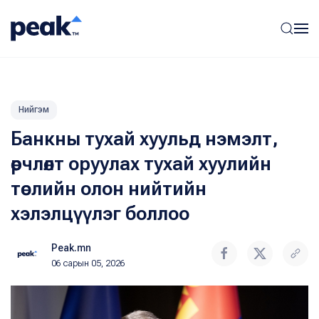
Нийгэм
Банкны тухай хуульд нэмэлт,
өөрчлөлт оруулах тухай хуулийн
төслийн олон нийтийн
хэлэлцүүлэг боллоо
Peak.mn
06 сарын 05, 2026