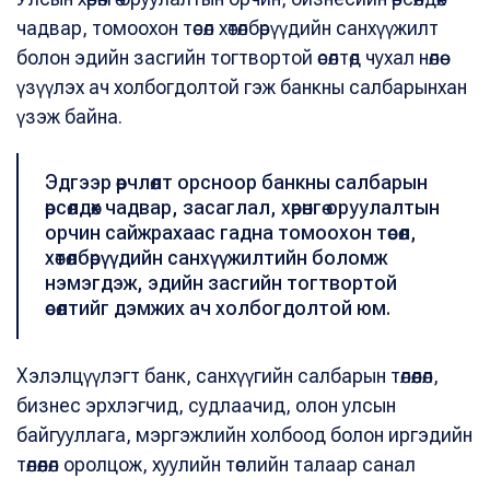
чадвар, томоохон төсөл хөтөлбөрүүдийн санхүүжилт
болон эдийн засгийн тогтвортой өсөлтөд чухал нөлөө
үзүүлэх ач холбогдолтой гэж банкны салбарынхан
үзэж байна.
Эдгээр өөрчлөлт орсноор банкны салбарын
өрсөлдөх чадвар, засаглал, хөрөнгө оруулалтын
орчин сайжрахаас гадна томоохон төсөл,
хөтөлбөрүүдийн санхүүжилтийн боломж
нэмэгдэж, эдийн засгийн тогтвортой
өсөлтийг дэмжих ач холбогдолтой юм.
Хэлэлцүүлэгт банк, санхүүгийн салбарын төлөөлөл,
бизнес эрхлэгчид, судлаачид, олон улсын
байгууллага, мэргэжлийн холбоод болон иргэдийн
төлөөлөл оролцож, хуулийн төслийн талаар санал