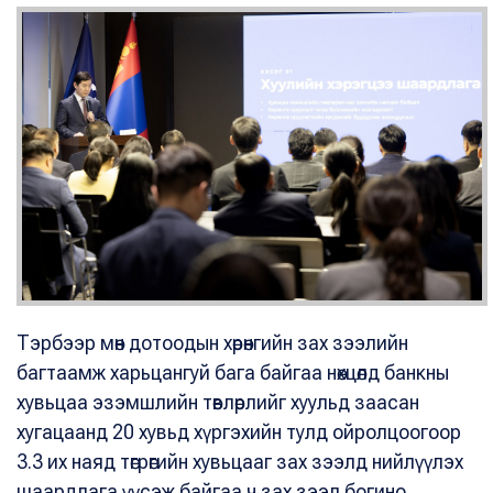
Тэрбээр мөн дотоодын хөрөнгийн зах зээлийн
багтаамж харьцангуй бага байгаа нөхцөлд банкны
хувьцаа эзэмшлийн төвлөрлийг хуульд заасан
хугацаанд 20 хувьд хүргэхийн тулд ойролцоогоор
3.3 их наяд төгрөгийн хувьцааг зах зээлд нийлүүлэх
шаардлага үүсэж байгаа ч зах зээл богино