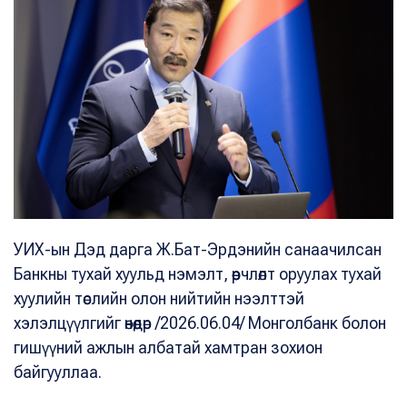
УИХ-ын Дэд дарга Ж.Бат-Эрдэнийн санаачилсан
Банкны тухай хуульд нэмэлт, өөрчлөлт оруулах тухай
хуулийн төслийн олон нийтийн нээлттэй
хэлэлцүүлгийг өнөөдөр /2026.06.04/ Монголбанк болон
гишүүний ажлын албатай хамтран зохион
байгууллаа.