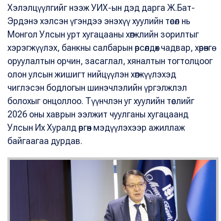
Хэлэлцүүлгийг нээж УИХ-ын дэд дарга Ж.Бат-
Эрдэнэ хэлсэн үгэндээ энэхүү хуулийн төсөл нь
Монгол Улсын урт хугацааны хөгжлийн зорилтыг
хэрэгжүүлэх, банкны салбарын өрсөлдөх чадвар, хөрөнгө
оруулалтын орчин, засаглал, хяналтын тогтолцоог
олон улсын жишигт нийцүүлэн хөгжүүлэхэд
чиглэсэн бодлогын шинэчлэлийн үргэлжлэл
болохыг онцоллоо. Түүнчлэн уг хуулийн төслийг
2026 оны хаврын ээлжит чуулганы хугацаанд
Улсын Их Хуралд өргөн мэдүүлэхээр ажиллаж
байгаагаа дурдав.