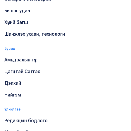
Би нэг удаа
Хүний багш
Шинжлэх ухаан, технологи
Бусад
Амьдралын түүх
Цэгцтэй Сэтгэх
Дэлхий
Нийгэм
Үйлчилгээ
Редакцын бодлого