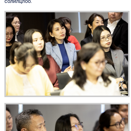
солилцлоо.