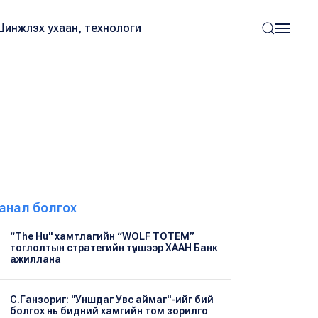
Шинжлэх ухаан, технологи
анал болгох
“The Hu" хамтлагийн “WOLF TOTEM”
тоглолтын стратегийн түншээр ХААН Банк
ажиллана
С.Ганзориг: "Уншдаг Увс аймаг"-ийг бий
болгох нь бидний хамгийн том зорилго