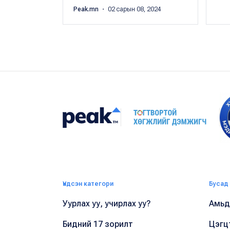
Peak.mn
・ 02 сарын 08, 2024
Үндсэн категори
Бусад
Уурлах уу, учирлах уу?
Амьдр
Бидний 17 зорилт
Цэгц