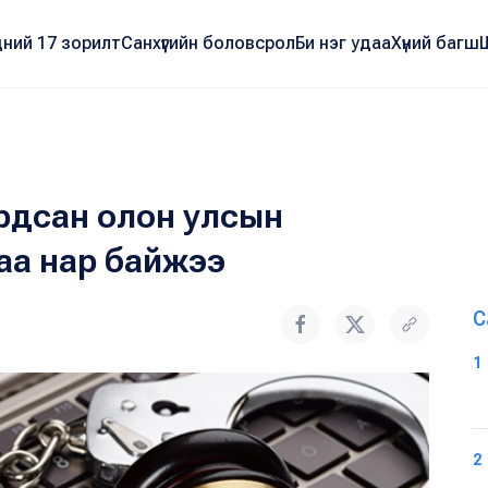
ний 17 зорилт
Санхүүгийн боловсрол
Би нэг удаа
Хүний багш
рдсан олон улсын
аа нар байжээ
С
1
2