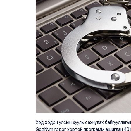
Хэд хэдэн улсын хууль сахиулах байгууллаг
GozNym гэдэг хортой программ ашиглан 40 м