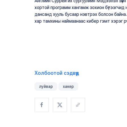
Английн Суррей их сургуулийн Мэдээлэл зүй
хортой программ хангамж зохион бүтээгчид н
дансанд хууль бусаар нэвтрэх болсон байна.
хар тамхины наймаанаас кибер гэмт хэрэг р
Холбоотой сэдвүүд
луйвар
хакер