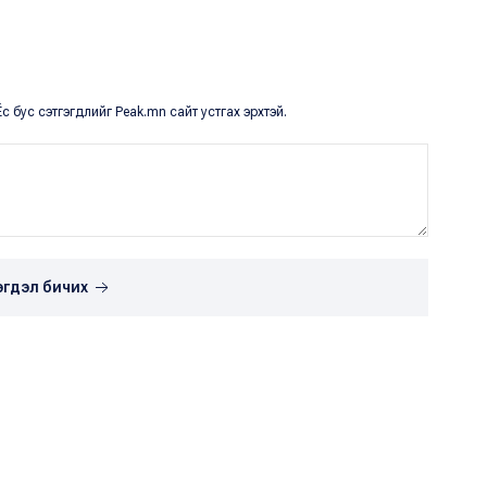
с бус сэтгэгдлийг Peak.mn сайт устгах эрхтэй.
эгдэл бичих