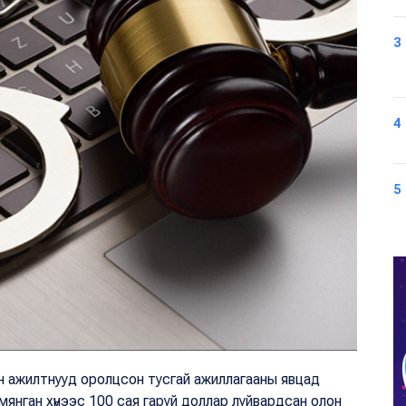
3
4
5
ын ажилтнууд оролцсон тусгай ажиллагааны явцад
янган хүнээс 100 сая гаруй доллар луйвардсан олон