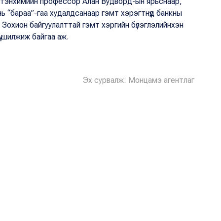
н тэнхимийн профессор Алан Вудворд-ын ярьснаар,
ь “бараа”-гаа худалдсанаар гэмт хэрэгтнүүд банкны
 Зохион байгуулалттай гэмт хэргийн бүлэглэлийнхэн
үү шилжиж байгаа аж.
Эх сурвалж: Монцамэ агентлаг