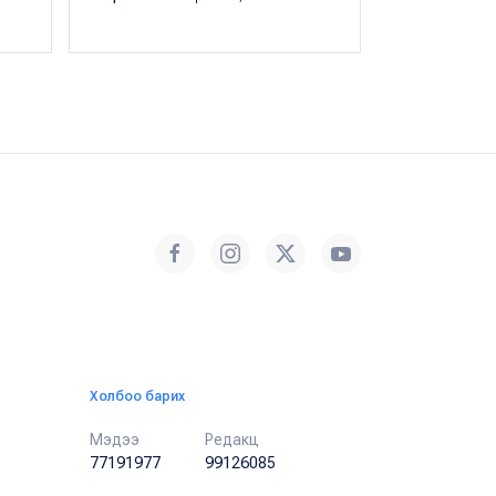
сарын 13, 201
Холбоо барих
Мэдээ
Редакц
77191977
99126085