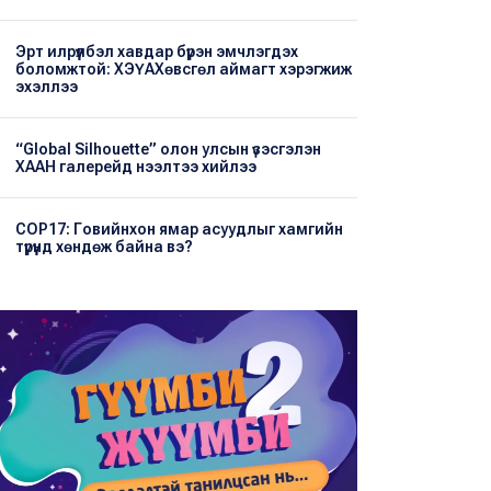
Эрт илрүүлбэл хавдар бүрэн эмчлэгдэх
боломжтой: ХЭҮА​Хөвсгөл аймагт хэрэгжиж
эхэллээ
“Global Silhouette” олон улсын үзэсгэлэн
ХААН галерейд нээлтээ хийлээ
COP17: Говийнхон ямар асуудлыг хамгийн
түрүүнд хөндөж байна вэ?