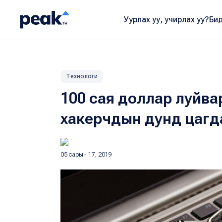
Уурлах уу, учирлах уу?
Бид
Технологи
100 сая доллар луйва
хакерчдын дунд цагд
05 сарын 17, 2019