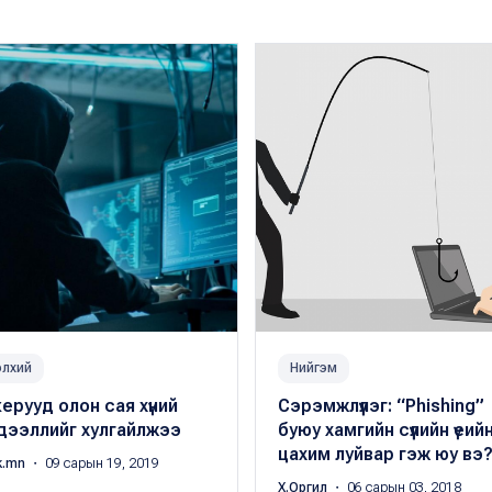
лхий
Нийгэм
ерууд олон сая хүний
Сэрэмжлүүлэг: “Phishing”
дээллийг хулгайлжээ
буюу хамгийн сүүлийн үеий
цахим луйвар гэж юу вэ
k.mn
・ 09 сарын 19, 2019
Х.Оргил
・ 06 сарын 03, 2018