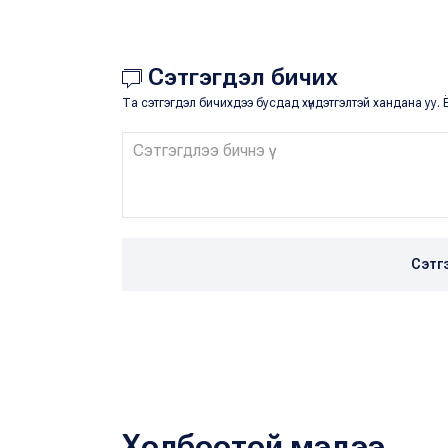
Сэтгэгдэл бичих
Та сэтгэгдэл бичихдээ бусдад хүндэтгэлтэй хандана уу. Ё
Сэтг
Холбоотой мэдээ