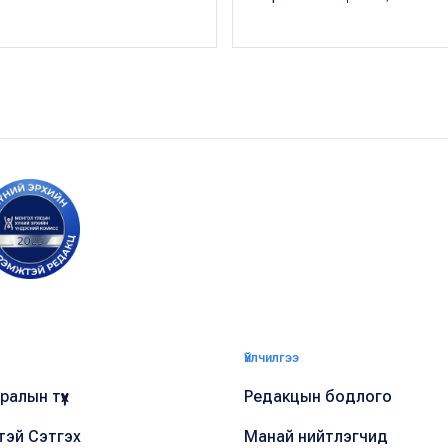
Үйлчилгээ
алын түүх
Редакцын бодлого
тэй Сэтгэх
Манай нийтлэгчид