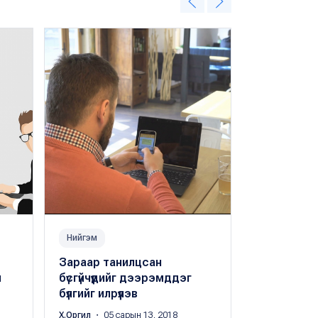
Нийгэм
Нийгэм
Зараар танилцсан
ТҮЦ машин
н
бүсгүйчүүдийг дээрэмддэг
хуурамчаа
?
бүлгийг илрүүлэв
завшив
Х.Оргил
・ 05 сарын 13, 2018
Цэдэнбалын 