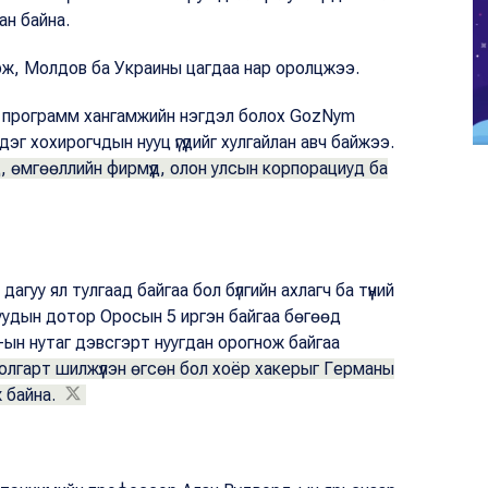
ан байна.
үрж, Молдов ба Украины цагдаа нар оролцжээ.
 программ хангамжийн нэгдэл болох
GozNym
 хохирогчдын нууц үгүүдийг хулгайлан авч байжээ.
 өмгөөллийн фирмүүд, олон улсын корпорациуд ба
дагуу ял тулгаад байгаа бол бүлгийн ахлагч ба түүний
удын дотор Оросын 5 иргэн байгаа бөгөөд
ын нутаг дэвсгэрт нуугдан орогнож байгаа
 Болгарт шилжүүлэн өгсөн бол хоёр хакерыг Германы
ж байна.