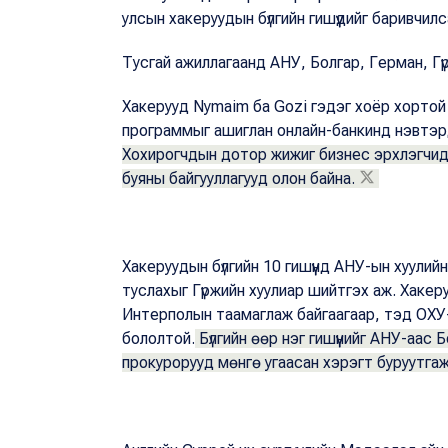
улсын хакеруудын бүлгийн гишүүдийг баривчилс
Тусгай ажиллагаанд АНУ, Болгар, Герман, Г
Хакерууд
Nymaim ба Gozi
гэдэг хоёр хортой
программыг ашиглан онлайн-банкинд нэвтэрдэг
Хохирогчдын дотор жижиг бизнес эрхлэгчид,
буяны байгууллагууд олон байна.
Хакеруудын бүлгийн 10 гишүүнд АНУ-ын хуулийн 
туслахыг Гүржийн хуулиар шийтгэх аж.
Хакеру
Интерполын таамаглаж байгаагаар, тэд ОХУ-
бололтой.
Бүлгийн өөр нэг гишүүнийг АНУ-аас
прокурорууд мөнгө угаасан хэрэгт буруутга