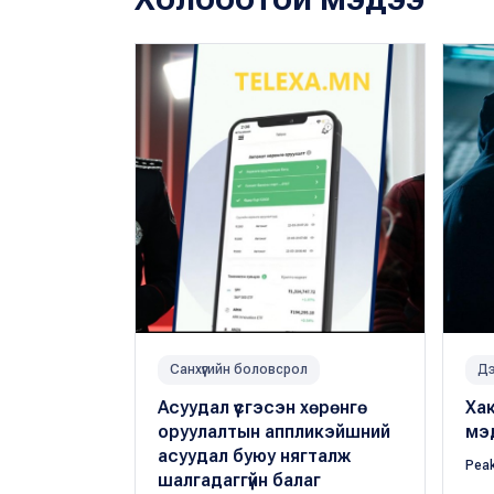
Санхүүгийн боловсрол
Дэ
Асуудал үүсгэсэн хөрөнгө
Хак
оруулалтын аппликэйшний
мэ
асуудал буюу нягталж
Pea
шалгадаггүйн балаг