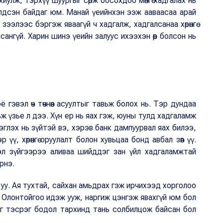
иулж, тэрхүү шуургыг сөрж босохдоо мөнгө хадгалах нь
үлдсэн байдаг юм. Манай үеийнхэн ээж ааваасаа арай
ээлээс бэргэж яваагүй ч хадгалж, хадгалсанаа хөрөнгө
ангүй. Харин шинэ үеийн залуус ихээхэн өөр болсон нь
ё гэвэл өч төчнөөн асуултыг тавьж болох нь. Тэр дундаа
ж үзье л дээ. Хүн ер нь яах гэж, юуны тулд хадгаламж
эглэх нь зүйтэй вэ, хэрэв банк дампуурвал яах билээ,
р үү, хөрөнгө оруулалт болон хувьцаа бонд авбал зөв үү.
эл зүйгээрээ аливаа шийддэг зан үйл хадгаламжтай
ирнэ.
йна уу. Ая тухтай, сайхан амьдрах гэж ирчихээд хорголоо
. Олонтойгоо идэж ууж, наргиж цэнгэж явахгүй юм бол
эг тэсрэг бодол тархинд тань солбилцож байсан бол