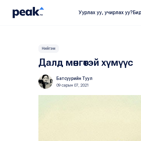
Уурлах уу, учирлах уу?
Бид
Нийгэм
Далд мөнгөтэй хүмүүс
Батсуурийн Туул
09 сарын 07, 2021