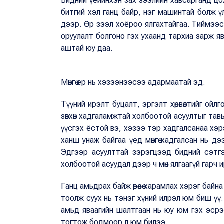
Бидний үеийнхэн зах зээлийн хавсарганд цох
битгий хэл ганц байр, нэг машинтай болж 
дээр. Өр зээл хоёроо ялгахтайгаа. Тиймээс з
оруулалт болгоно гэх ухаанд тархиа зарж явс
аштай юу даа.
Мөнгө ер нь хэзээнээсээ адармаатай эд.
Түүний ирэлт буцалт, эргэлт хөрвөлтийг ойлго
зөвхөн хадгаламжтай холбоотой асуултыг тавь
үүсгэх ёстой вэ, хэзээ тэр хадгалсанаа хэр
ханш унаж байгаа үед мөнгөө хадгалсан нь дээ
Эдгээр асуулттай зэрэгцээд бидний сэтг
холбоотой асуудал дээр ч мөн ялгаагүй гарч 
Ганц амьдрах байж өөрөөсөө харамлах хэрэг ба
тоолж суух нь тэнэг хүний илрэл юм биш үү
амьд яваагийн шалтгаан нь юу юм гэх эср
тогтож бодмоор л юм билээ.