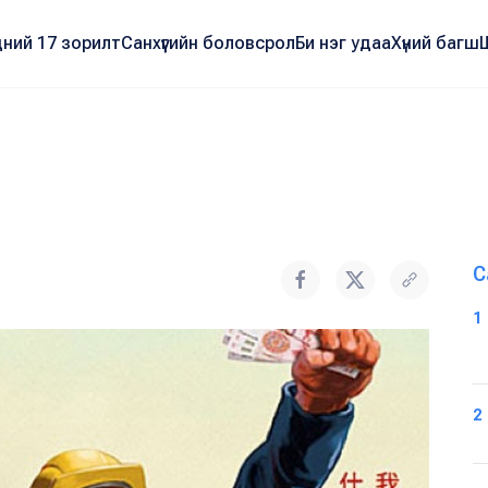
ний 17 зорилт
Санхүүгийн боловсрол
Би нэг удаа
Хүний багш
С
1
2