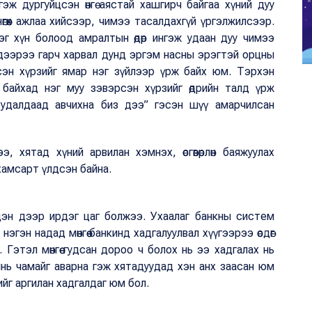
эж дургуйцсэн өнгө аястай хашгирч байгаа хүний дуу
нөгөөх ажлаа хийсээр, чимээ тасалдахгүй үргэлжилсээр.
эг хүн болоод амралтын өдөр ингэж удаан дуу чимээ
 дээрээ гарч харвал дунд эргэм насны эрэгтэй орцны
сэн хүрзийг ямар нэг зүйлээр үрж байх юм. Тэрхэн
 байхад нэг муу зэвэрсэн хүрзийг өдрийн талд үрж
худалдаад авчихна биз дээ” гэсэн шүү амарчилсан
 хятад хүний арвилан хэмнэх, өсгөвөрлөн баяжуулах
хамсарт үлдсэн байна.
идэн дээр ирдэг цаг болжээ. Ухаалаг банкны систем
нэгэн надад мөнгөө банкинд хадгалуулвал хүүгээрээ өсдөг
лно. Гэтэл мөнгөө гудсан дороо ч болох нь ээ хадгалах нь
чинь чамайг аварна гэж хятадуудад хэн анх заасан юм
ийг аргилан хадгалдаг юм бол.