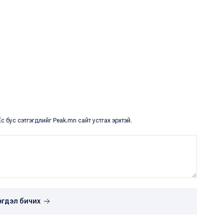
с бус сэтгэгдлийг Peak.mn сайт устгах эрхтэй.
эгдэл бичих