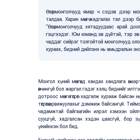
Өвөрмонголчууд ямар ч сэдэв дээр мо
талдаа. Харин мөнгө хадгалах тал дээр б
“Өвөрмонголчууд хятадуудаас арай доог
гэцгээдэг. Юм юманд эв дүйтэй, тэр эв д
чаддаг сийрэг толгойтой монголчууд олон
хураах, бидний дийлэнх нь амьдралын эн
Монгол хүний мөнгөнд хандах хандлага өнө 
өвчингүй бол жаргал гэдэг хэлц биднийг илтг
дотроос мөнгө төгрөг хадгалж хурааж байсан 
төгрөгөө арвижуулахыг дэмжиж байсангүй. Тиймээ
чадамжтай байгаагийн илрэл хэмээн ойлг
сууцгүй, хадгалсан хэдэн цаасгүй, бор 
үеийнхэн бол бид.