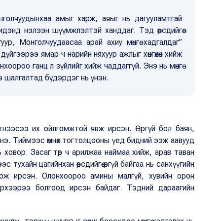
нголчуудынхаа амыг харж, аяыг нь дагууламтгай
идэнд нэлээн шүүмжлэлтэй ханддаг. Тэд өөрсдийгөө
уур, Монголчуудаасаа арай ахиу мөнгө хадгалдаг”
үйгээрээ ямар ч нарийн няхуур ажлыг хөнгөхөн хийж
хоороо ганц л зүйлийг хийж чаддаггүй. Энэ нь мөнгө
э шалгалтад бүдэрдэг нь үнэн.
эртнээсээ их ойлгомжтой явж ирсэн. Өргүй бол баян,
энэ. Тиймээс өмнөх тогтолцооны үед бидний ээж аавууд
нь ховор. Засаг төр ч арилжаа наймаа хийж, арав таван
с тухайн цагийнхан өөрсдийгөө өргүй байгаа нь санхүүгийн
ож ирсэн. Олонхоороо амины малгүй, хувийн орон
зүрхээрээ болгоод ирсэн байдаг. Тэдний дараагийн