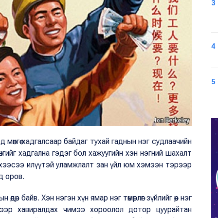
3
4
5
ед мөнгөө хадгалсаар байдаг тухай гаднын нэг судлаачийн
нгийг хадгална гэдэг бол хажуугийн хэн нэгний шахалт
гэхээсээ илүүтэй уламжлалт зан үйл юм хэмээн тэрээр
д оров.
өдөр байв. Хэн нэгэн хүн ямар нэг төмөрлөг зүйлийг өөр нэг
мээр хавиралдах чимээ хороолол дотор цуурайтан