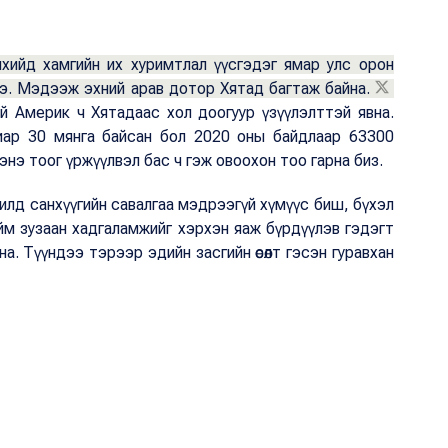
хийд хамгийн их хуримтлал үүсгэдэг ямар улс орон
э. Мэдээж эхний арав дотор Хятад багтаж байна.
й Америк ч Хятадаас хол доогуур үзүүлэлттэй явна.
иар 30 мянга байсан бол 2020 оны байдлаар 63300
энэ тоог үржүүлвэл бас ч гэж овоохон тоо гарна биз.
жилд санхүүгийн савалгаа мэдрээгүй хүмүүс биш, бүхэл
ийм зузаан хадгаламжийг хэрхэн яаж бүрдүүлэв гэдэгт
а. Түүндээ тэрээр эдийн засгийн өсөлт гэсэн гуравхан