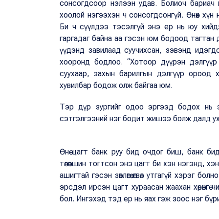
сонсогдсоор нэлээн удав. Болиоч бариач г
хоолой нэгээхэн ч сонсогдсонгүй. Өнөөх хүн 
Би ч сүүлдээ тэсэлгүй энэ ер нь юу хийд
гаргадаг байна аа гэсэн юм бодоод тагтан
үүдэнд завилаад суучихсан, зэвэнд идэгд
хооронд бодлоо. “Хотоор дүүрэн дэлгүүр
суухаар, захын барилгын дэлгүүр ороод 
хувилбар бодож олж байгаа юм.
Тэр дүр зургийг одоо эргээд бодох нь ээ,
сэтгэлгээний нэг бодит жишээ болж далд у
Өнөө цагт банк руу бид очдог биш, банк б
төлөвшин тогтсон энэ цагт би хэн нэгэнд, хэн 
ашигтай гэсэн зөвлөгөө өгвөл утгагүй хэрэг бо
эрсдэл ирсэн цагт хураасан жаахан хөрөнгө 
бол. Ингэхэд тэд ер нь яах гэж зоос нэг бүр