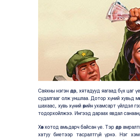
Саяхны нэгэн өдөр, хятадууд яагаад бүх цаг ү
судалгааг олж уншлаа. Дотор хүний хувьд мө
шахаас, хувь хүний өөрийн ухамсарт үйлдэл 
тодорхойлжээ. Ингээд дараах явдал санаан
Хөх хотод амьдарч байсан үе. Тэр өдөр амралтын 
хатуу биетээр тасралтгүй үрнэ. Нэг хэ