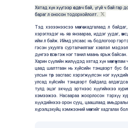
Хятад хүн хүүгээр өсдөг ч бай, үгүй ч бай га
бараг л оносон тодорхойлолт.
Тэд хэзээнээсээ мөнгөө хадгалаад л байдаг
хэрэглэдэг нь яв янзаараа, иддэг уудаг, өмс
ийм л байж. Иймд улсаас нь бодлогоор гэртээ
гэсэн ухуулга сурталчилгааг хэвлэл мэдээл
дүнгээ өгсөн гэж нэг танил маань ярьж байсан.
Харин сүүлийн жилүүдэд хятад хүн мөнгөө улам 
цаад шалтгаан нь хүйсийн тэнцвэрт бус ба
улсын төр засгаас хэрэгжүүлсэн нэг хүүхди
улсад хүйсийн тэнцвэрт байдалд алдагдса
тулд эцэг эхчүүд эртнээс хүүгийнхээ хури
хэмээжээ. Насаараа жоорлосон тэрхүү ху
хүүхдийнхээ орон сууц, цаашлаад амьдралынха
хүрэлцэхуйц хэмжээний мөнгийг хадгалах бол