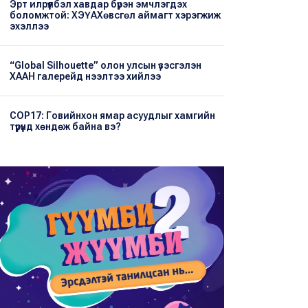
Эрт илрүүлбэл хавдар бүрэн эмчлэгдэх
боломжтой: ХЭҮА​Хөвсгөл аймагт хэрэгжиж
эхэллээ
“Global Silhouette” олон улсын үзэсгэлэн
ХААН галерейд нээлтээ хийлээ
COP17: Говийнхон ямар асуудлыг хамгийн
түрүүнд хөндөж байна вэ?