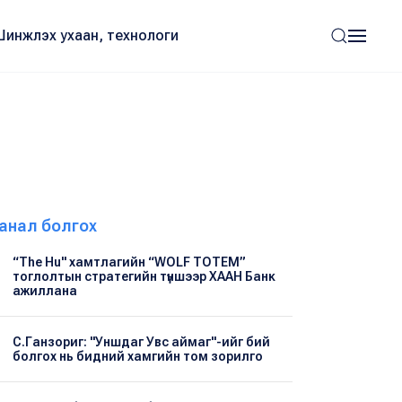
Шинжлэх ухаан, технологи
анал болгох
“The Hu" хамтлагийн “WOLF TOTEM”
тоглолтын стратегийн түншээр ХААН Банк
ажиллана
С.Ганзориг: "Уншдаг Увс аймаг"-ийг бий
болгох нь бидний хамгийн том зорилго