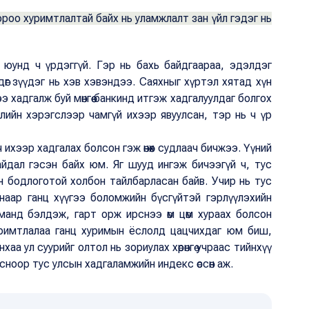
р дороо хуримтлалтай байх нь уламжлалт зан үйл гэдэг нь
, юунд ч үрдэггүй. Гэр нь бахь байдгаараа, эдэлдэг
дөг зүүдэг нь хэв хэвэндээ. Саяхныг хүртэл хятад хүн
 хадгалж буй мөнгөө банкинд итгэж хадгалуулдаг болгох
лийн хэрэгслээр чамгүй ихээр явуулсан, тэр нь ч үр
ч ихээр хадгалах болсон гэж өнөөх судлаач бичжээ. Үүний
йдал гэсэн байх юм. Яг шууд ингэж бичээгүй ч, тус
йн бодлоготой холбон тайлбарласан байв. Учир нь тус
наар ганц хүүгээ боломжийн бүсгүйтэй гэрлүүлэхийн
манд бэлдэж, гарт орж ирснээ өм цөм хураах болсон
римтлалаа ганц хуримын ёслолд цацчихдаг юм биш,
а ул суурийг олтол нь зориулах хөрөнгө учраас тийнхүү
сноор тус улсын хадгаламжийн индекс өссөн аж.