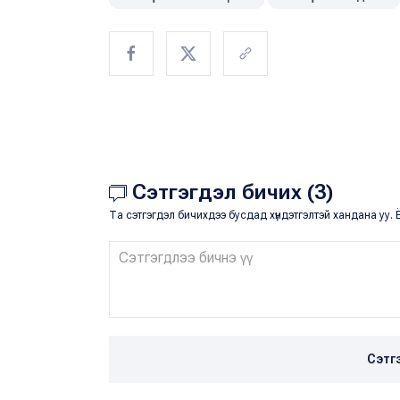
Сэтгэгдэл бичих (3)
Та сэтгэгдэл бичихдээ бусдад хүндэтгэлтэй хандана уу. Ё
Сэтг