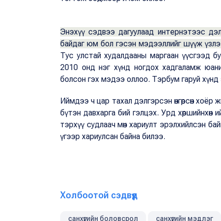
Энэхүү сэдвээ дагуулаад интернэтээс дэл
байдаг юм бол гэсэн мэдээллийг шүүж үзлэ
Тус улстай худалдааны маргаан үүсгээд бу
2010 онд нэг хүнд ногдох хадгаламж юан
болсон гэх мэдээ оллоо. Тэрбум гаруй хүнд 
Иймдээ ч цар тахал дэлгэрсэн өнгөрсөн хоёр 
бүтэн давхарга бий гэлцэх. Урд хөршийнхөн 
тэрхүү судлаач мөн хариулт эрэлхийлсэн байн
үгээр хариулсан байна билээ.
Холбоотой сэдвүүд
санхүүгийн боловсрол
санхүүгийн мэдлэг