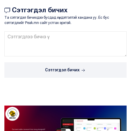
Сэтгэгдэл бичих
Та сэтгэгдэл бичихдээ бусдад хүндэтгэлтэй хандана уу. Ёс бус
сэтгэгдлийг Peak.mn сайт устгах эрхтэй.
Сэтгэгдэл бичих