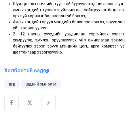
Шүд цоорох өвчнийг тууштай бууруулахад чиглэсэн шүд-
амны хөндийн тусламж үйлчилгээг сайжруулах бодлого,
эрх зүйн орчныг боловсронгуй болгох,
Амны хөндийн эрүүл мэндийн боловсрол олгох, эрүүл зан
үйл төлөвшүүлэх
2 -12 насны хүүхдийг урьдчилан сэргийлэх үзлэгт
хамруулж, эмчлэн эрүүлжүүлэх үйл ажиллагаа зохион
байгуулах зэрэг эрүүл мэндийн цогц арга хэмжээг үе
шаттайгаар хэрэгжүүлнэ.
Холбоотой сэдвүүд
шүд
шүдний эмнэлэг