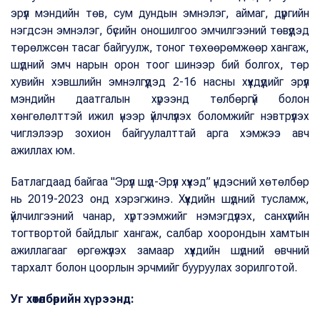
эрүүл мэндийн төв, сум дундын эмнэлэг, аймаг, дүүргийн
нэгдсэн эмнэлэг, бүсийн оношилгоо эмчилгээний төвүүдэд
төрөлжсөн тасаг байгуулж, тоног төхөөрөмжөөр хангаж,
шүдний эмч нарын орон тоог шинээр бий болгох, төр
хувийн хэвшлийн эмнэлгүүдэд 2-16 насны хүүхдүүдийг эрүүл
мэндийн даатгалын хүрээнд төлбөргүй болон
хөнгөлөлттэй ижил үнээр үйлчлүүлэх боломжийг нэвтрүүлэх
чиглэлээр зохион байгуулалттай арга хэмжээ авч
ажиллах юм.
Батлагдаад байгаа "Эрүүл шүд-Эрүүл хүүхэд” үндэсний хөтөлбөр
нь 2019-2023 онд хэрэгжинэ. Хүүхдийн шүдний тусламж,
үйлчилгээний чанар, хүртээмжийг нэмэгдүүлэх, санхүүгийн
тогтвортой байдлыг хангаж, салбар хоорондын хамтын
ажиллагааг өргөжүүлэх замаар хүүхдийн шүдний өвчний
тархалт болон цоорлын эрчмийг бууруулах зорилготой.
Уг хөтөлбөрийн хүрээнд: