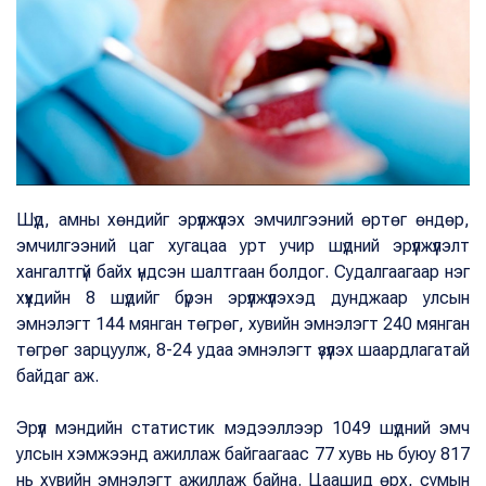
Шүд, амны хөндийг эрүүлжүүлэх эмчилгээний өртөг өндөр,
эмчилгээний цаг хугацаа урт учир шүдний эрүүлжүүлэлт
хангалтгүй байх үндсэн шалтгаан болдог. Судалгаагаар нэг
хүүхдийн 8 шүдийг бүрэн эрүүлжүүлэхэд дунджаар улсын
эмнэлэгт 144 мянган төгрөг, хувийн эмнэлэгт 240 мянган
төгрөг зарцуулж, 8-24 удаа эмнэлэгт үзүүлэх шаардлагатай
байдаг аж.
Эрүүл мэндийн статистик мэдээллээр 1049 шүдний эмч
улсын хэмжээнд ажиллаж байгаагаас 77 хувь нь буюу 817
нь хувийн эмнэлэгт ажиллаж байна. Цаашид өрх, сумын