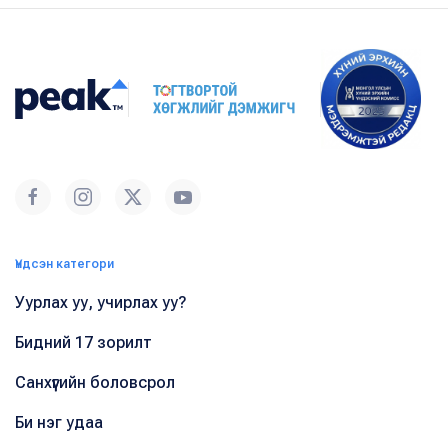
Үндсэн категори
Уурлах уу, учирлах уу?
Бидний 17 зорилт
Санхүүгийн боловсрол
Би нэг удаа