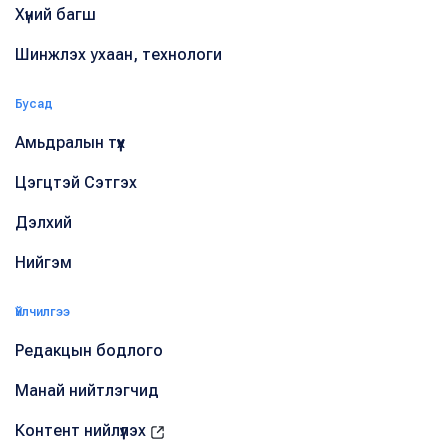
Хүний багш
Шинжлэх ухаан, технологи
Бусад
Амьдралын түүх
Цэгцтэй Сэтгэх
Дэлхий
Нийгэм
Үйлчилгээ
Редакцын бодлого
Манай нийтлэгчид
Контент нийлүүлэх