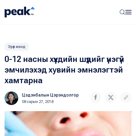
Эрүүл мэнд
0-12 насны хүүхдийн шүдийг үнэгүй
эмчилэхэд хувийн эмнэлэгтэй
хамтарна
Цэдэнбалын Цэрэндолгор
08 сарын 27, 2018