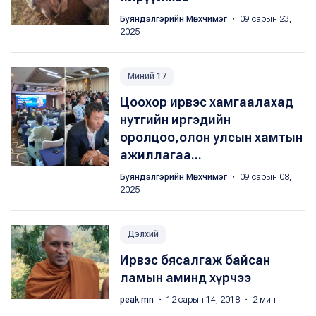
Буяндэлгэрийн Мөнхчимэг
・ 09 сарын 23,
2025
Миний 17
Цоохор ирвэс хамгаалахад
нутгийн иргэдийн
оролцоо,олон улсын хамтын
ажиллагаа...
Буяндэлгэрийн Мөнхчимэг
・ 09 сарын 08,
2025
Дэлхий
Ирвэс бясалгаж байсан
ламын аминд хүрчээ
peak.mn
・ 12 сарын 14, 2018 ・ 2 мин