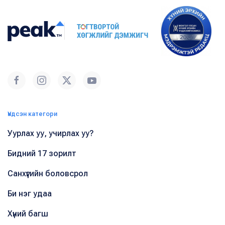
Үндсэн категори
Уурлах уу, учирлах уу?
Бидний 17 зорилт
Санхүүгийн боловсрол
Би нэг удаа
Хүний багш