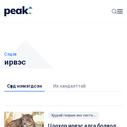
Сэдэв
ирвэс
Сүүлд нэмэгдсэн
Их хандалттай
Хуурай газрын эко системийг хамгаалах
Цоохор ирвэс алга болвол