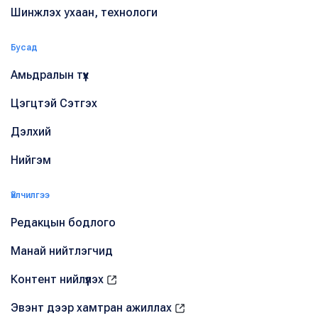
Шинжлэх ухаан, технологи
Бусад
Амьдралын түүх
Цэгцтэй Сэтгэх
Дэлхий
Нийгэм
Үйлчилгээ
Редакцын бодлого
Манай нийтлэгчид
Контент нийлүүлэх
Эвэнт дээр хамтран ажиллах