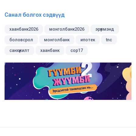
Санал болгох сэдвүүд
хаанбанк2026
монголбанк2026
эрүүлмэнд
боловсрол
монголбанк
ипотек
tnc
санхүүжилт
хаанбанк
cop17