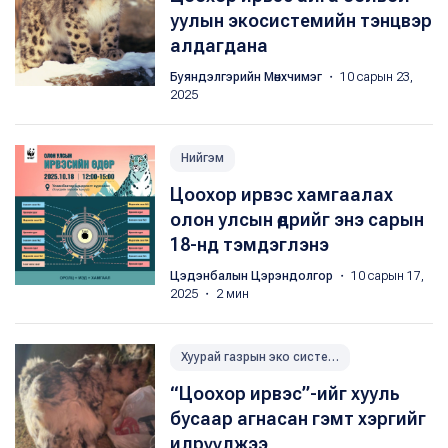
уулын экосистемийн тэнцвэр
алдагдана
Буяндэлгэрийн Мөнхчимэг
・ 10 сарын 23,
2025
Нийгэм
Цоохор ирвэс хамгаалах
олон улсын өдрийг энэ сарын
18-нд тэмдэглэнэ
Цэдэнбалын Цэрэндолгор
・ 10 сарын 17,
2025 ・ 2 мин
Хуурай газрын эко системийг хамгаалах
“Цоохор ирвэс”-ийг хууль
бусаар агнасан гэмт хэргийг
илрүүлжээ