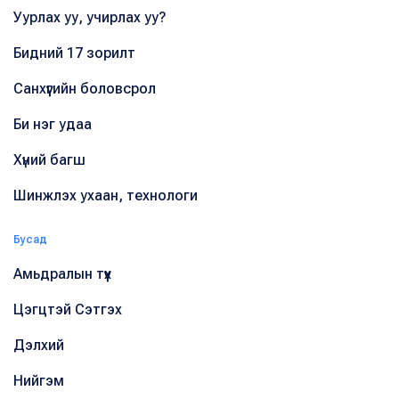
Уурлах уу, учирлах уу?
Бидний 17 зорилт
Санхүүгийн боловсрол
Би нэг удаа
Хүний багш
Шинжлэх ухаан, технологи
Бусад
Амьдралын түүх
Цэгцтэй Сэтгэх
Дэлхий
Нийгэм