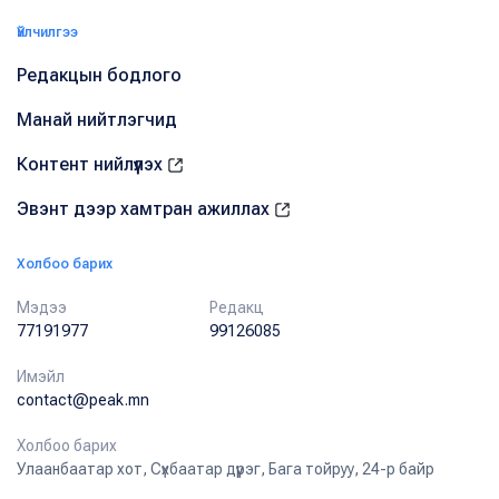
Үйлчилгээ
Редакцын бодлого
Манай нийтлэгчид
Контент нийлүүлэх
Эвэнт дээр хамтран ажиллах
Холбоо барих
Мэдээ
Редакц
77191977
99126085
Имэйл
contact@peak.mn
Холбоо барих
Улаанбаатар хот, Сүхбаатар дүүрэг, Бага тойруу, 24-р байр