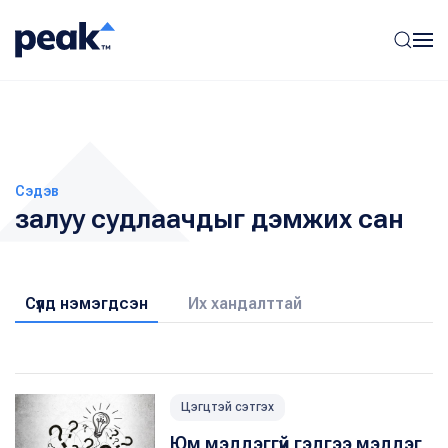
Сэдэв
залуу судлаачдыг дэмжих сан
Сүүлд нэмэгдсэн
Их хандалттай
Цэгцтэй сэтгэх
Юм мэддэггүй гэдгээ мэддэг