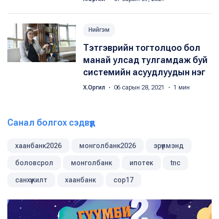
Нийгэм
Тэтгэврийн тогтолцоо бол
манай улсад тулгамдаж буй
системийн асуудлуудын нэг
Х.Оргил
・ 06 сарын 28, 2021 ・ 1 мин
Санал болгох сэдвүүд
хаанбанк2026
монголбанк2026
эрүүлмэнд
боловсрол
монголбанк
ипотек
tnc
санхүүжилт
хаанбанк
cop17