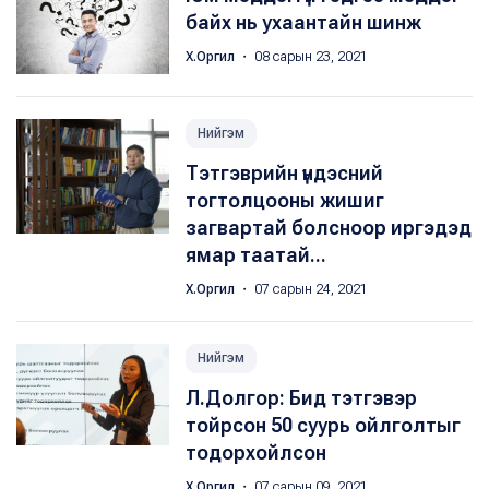
байх нь ухаантайн шинж
Х.Оргил
・ 08 сарын 23, 2021
Нийгэм
Тэтгэврийн үндэсний
тогтолцооны жишиг
загвартай болсноор иргэдэд
ямар таатай...
Х.Оргил
・ 07 сарын 24, 2021
Нийгэм
Л.Долгор: Бид тэтгэвэр
тойрсон 50 суурь ойлголтыг
тодорхойлсон
Х.Оргил
・ 07 сарын 09, 2021