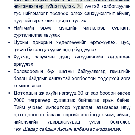
нийгэмлэгээр гүйцэтгүүлэх,
үүнтэй холбогдуулан
тус нийгэмлэгт төсвөөс олгох санхүүжилтыг аймаг,
дүүргийн ирэх оны төсөвт тусгах
Нийгмийн эрүүл мэндийн чиглэлээр сургалт,
сурталчилгаа явуулах
Цусны донорын хөдөлгөөнийг өргөжүүлэх, цус,
цусан бүтээгдэхүүний нөөц бүрдүүлэх
Хүүхэд, залуусын дунд хүмүүнлэгийн хөдөлгөөн
өрнүүлэх
Боловсролын бүх шатны байгууллагад гамшгийн
бэлэн байдлыг хангахтай холбоотой тодорхой арга
хэмжээ авах
Дотоодын аж ахуйн нэгжүүд 30 кг-аар боосон өвсөө
7000 төгрөгөөр худалдаж байгаагаа ярьж байна.
Тийм учраас импортоор худалдан авахаасаа илүү
дотоодоосоо базаах зэргийг холбогдох яам, аймаг,
нийслэлийн удирдлагуудад үүрэг болголоо
гэж
Шадар сайдын Ажлын албанаас мэдээллээ.