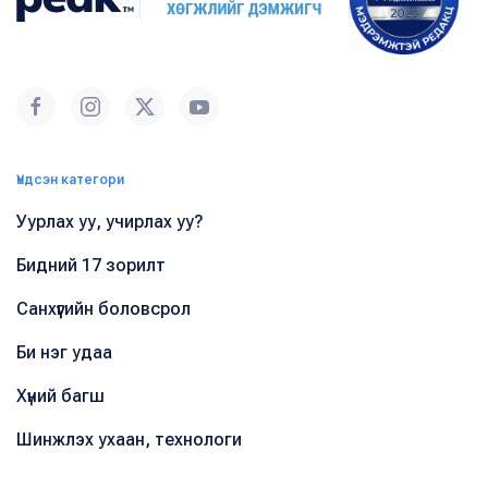
Үндсэн категори
Уурлах уу, учирлах уу?
Бидний 17 зорилт
Санхүүгийн боловсрол
Би нэг удаа
Хүний багш
Шинжлэх ухаан, технологи