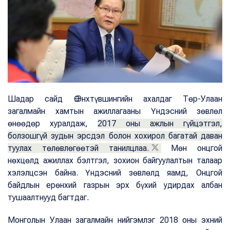
Шадар сайд Ө.Энхтүвшингийн ахалдаг Төр-Улаан
загалмайн хамтын ажиллагааны Үндэсний зөвлөл
өнөөдөр хуралдаж,
2017 оны ажлын гүйцэтгэл,
болзошгүй зудын эрсдэл болон хохирол багатай даван
туулах төлөвлөгөөтэй танилцлаа.
Мөн онцгой
нөхцөлд ажиллах бэлтгэл, зохион байгуулалтын талаар
хэлэлцсэн байна. Үндэсний зөвлөлд яамд, Онцгой
байдлын ерөнхий газрын эрх бүхий удирдах албан
тушаалтнууд багтдаг.
Монголын Улаан загалмайн нийгэмлэг 2018 оны эхний