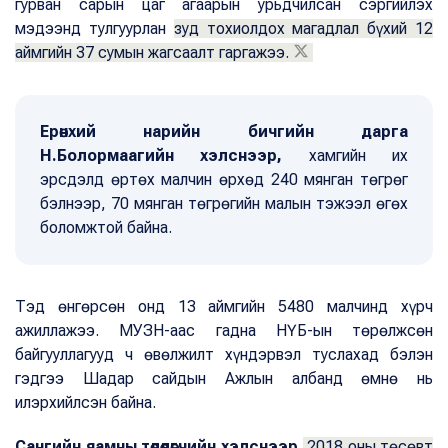
гурван сарын цаг агаарын урьдчилсан сэргийлэх
мэдээнд тулгуурлан
зуд тохиолдох магадлал бүхий 12
аймгийн 37 сумын жагсаалт гаргажээ.
Ерөнхий нарийн бичгийн дарга
Н.Болормаагийн хэлснээр,
хамгийн их
эрсдэлд өртөх малчин өрхөд 240 мянган төгрөг
бэлнээр, 70 мянган төгрөгийн малын тэжээл өгөх
боломжтой байна.
Тэд өнгөрсөн онд 13 аймгийн 5480 малчинд хүрч
ажиллажээ. МУЗН-аас гадна НҮБ-ын төрөлжсөн
байгууллагууд ч өвөлжилт хүндэрвэл туслахад бэлэн
гэдгээ Шадар сайдын Ажлын албанд өмнө нь
илэрхийлсэн байна.
Сангийн яамны төлөөлөгчийн хэлснээр,
2018 оны төсөвт