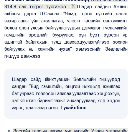
314.8 сая төгрөг тусгажээ.
Шадар сайдын Ажлын
албаны дарга Л.Саянаа “Яамд, орон нутгийн засаг
захиргааны үйл ажиллагаа, улсын төсвийн санхүүжилт
болон олон улсын байгууллагуудын дэмжлэг тусламжийг
гамшгийн эрсдлийг бууруулах, хүн бүрт хүрсэн үр
ашигтай байлгахын тулд давхардуулахгүйгээр зохион
байгуулах нь хамгийн чухал” хэмээснийг Зөвлөлийн
гишүүд дэмжлээ.
Шадар сайд Ө.Энхтүвшин Зөвлөлийн гишүүдэд
хандан “Бид гамшгийн, онцгой нөхцөлд ажиллах
баг учраас товлосон аливаа уулзалтаас хоцрохгүй,
цаг ягштал баримтлахыг анхааруулаад хэд хэдэн
үүрэг, даалгавар өгөв.
Тухайлбал:
Засгийн газрын зарим чиг үүргийг Улаан загалмайн