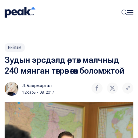
Нийгэм
Зудын эрсдэлд өртөх малчныд
240 мянган төгрөг өгөх боломжтой
Л.Баяржаргал
12 сарын 08, 2017