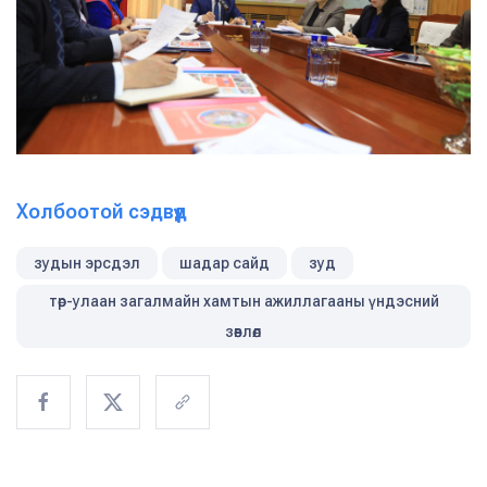
Холбоотой сэдвүүд
зудын эрсдэл
шадар сайд
зуд
төр-улаан загалмайн хамтын ажиллагааны үндэсний
зөвлөл