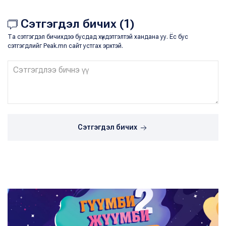
Сэтгэгдэл бичих (1)
Та сэтгэгдэл бичихдээ бусдад хүндэтгэлтэй хандана уу. Ёс бус
сэтгэгдлийг Peak.mn сайт устгах эрхтэй.
Сэтгэгдэл бичих