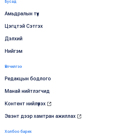
Бусад
Амьдралын түүх
Цэгцтэй Сэтгэх
Дэлхий
Нийгэм
Үйлчилгээ
Редакцын бодлого
Манай нийтлэгчид
Контент нийлүүлэх
Эвэнт дээр хамтран ажиллах
Холбоо барих