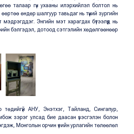
өгөө талаар гүн ухааны илэрхийлэл болтол нь
 өөртөө өндөр шалгуур тавьдаг нь түүний зургийн
т мэдрэгддэг. Энгийн мэт харагдах бүтээлүүд нь
арийн бэлгэдэл, дотоод сэтгэлийн хөдөлгөөнөөр
оо төдийгүй АНУ, Энэтхэг, Тайланд, Сингапур,
мбож зэрэг улсад бие даасан үзэсгэлэн болон
эгдэж, Монголын орчин үеийн урлагийн төлөөлөл