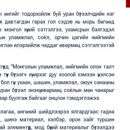
н өнгийг тодорхойлж буй уран бүтээлчдийн нэг
элж давтагдан гарах гол сэдэв нь морь бөгөөд
р монгол хүний сэтгэлгээ, ухамсрын бэлгэдэл
лын уламжлал, соёл, орчин цагийн нийгмийн
шиглан илэрхийлж чаддаг өвөрмөц сэтгэлгээтэй
гүүлд “Монголын уламжлал, нийгмийн олон талт
үүх бүтээгч хүчирхэг дуу хоолой хэмээн үнэлсэн
бол гүн ухаан, шашин, уламжлал, оюун санааны
уран бүтээл энэхүү өвөрмөц соёлын мөн чанарыг
гаар буулгаж байгааг онцлон тэмдэглэжээ.
иллагаа, өнгөний шийдлээрээ ялгардгаас гадна
үй, шинэ материал, хэлбэр, орон зайг туршин
й элементүүд, мод бүхий материалыг бүтээлдээ