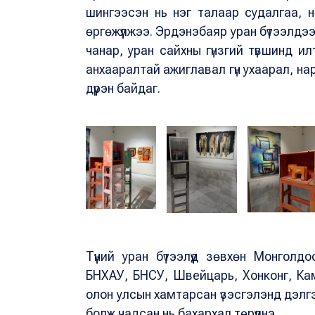
шингээсэн нь нэг талаар судалгаа, н
өргөжүүлжээ. Эрдэнэбаяр уран бүтээлдээ
чанар, уран сайхны гүнзгий түвшинд ил
анхааралтай ажиглавал гүн ухаарал, н
дүүрэн байдаг.
Түүний уран бүтээлүүд зөвхөн Монголд
БНХАУ, БНСУ, Швейцарь, Хонконг, Ка
олон улсын хамтарсан үзэсгэлэнд дэлг
болж чадсан нь бахархал төрүүлнэ.