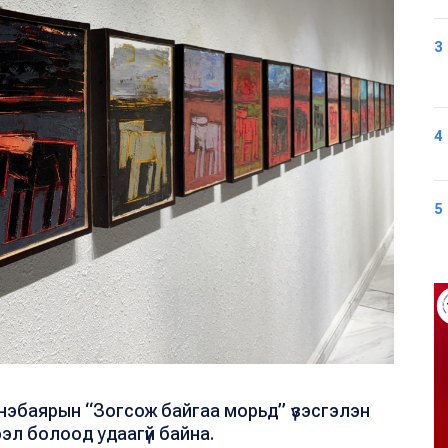
3
4
5
эбаярын “Зогсож байгаа морьд” үзэсгэлэн
эл болоод удаагүй байна.