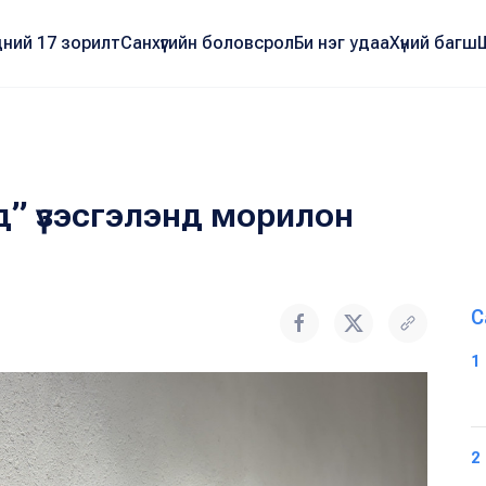
ний 17 зорилт
Санхүүгийн боловсрол
Би нэг удаа
Хүний багш
” үзэсгэлэнд морилон
С
1
2