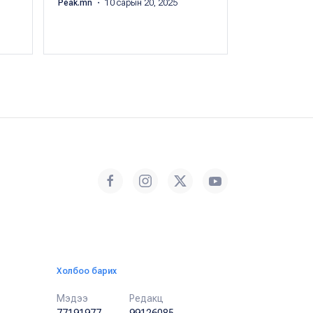
Peak.mn
・ 10 сарын 20, 2025
Peak.mn
・ 07 
Холбоо барих
Мэдээ
Редакц