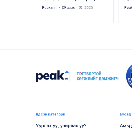
Peak.mn
・ 09 сарын 29, 2025
Pea
Үндсэн категори
Бусад
Уурлах уу, учирлах уу?
Амьдр