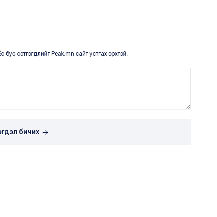
с бус сэтгэгдлийг Peak.mn сайт устгах эрхтэй.
эгдэл бичих