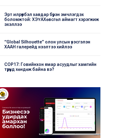
Эрт илрүүлбэл хавдар бүрэн эмчлэгдэх
боломжтой: ХЭҮА​Хөвсгөл аймагт хэрэгжиж
эхэллээ
“Global Silhouette” олон улсын үзэсгэлэн
ХААН галерейд нээлтээ хийлээ
COP17: Говийнхон ямар асуудлыг хамгийн
түрүүнд хөндөж байна вэ?