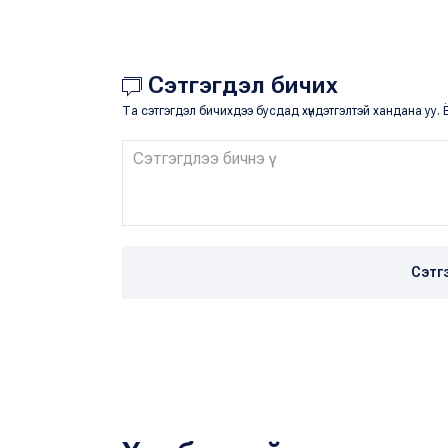
Сэтгэгдэл бичих
Та сэтгэгдэл бичихдээ бусдад хүндэтгэлтэй хандана уу. Ё
Сэтг