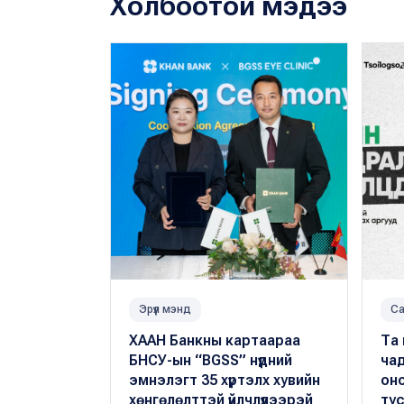
Холбоотой мэдээ
Эрүүл мэнд
Са
ХААН Банкны картаараа
Та
БНСУ-ын “BGSS” нүдний
чад
эмнэлэгт 35 хүртэлх хувийн
он
хөнгөлөлттэй үйлчлүүлээрэй
тус