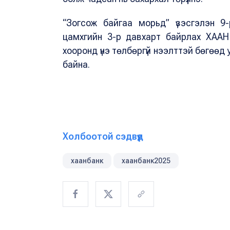
“Зогсож байгаа морьд” үзэсгэлэн 9
цамхгийн 3-р давхарт байрлах ХААН 
хооронд үнэ төлбөргүй нээлттэй бөгөөд 
байна.
Холбоотой сэдвүүд
хаанбанк
хаанбанк2025