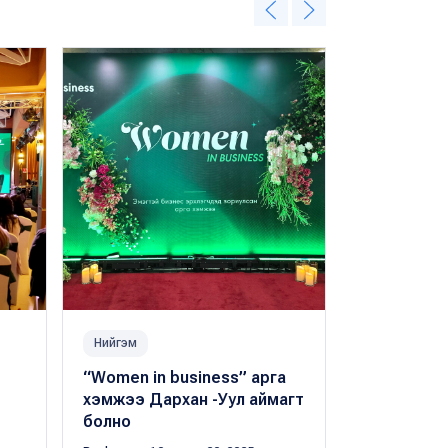
Нийгэм
Нийгэм
“Women in business” арга
ХААН Банк
хэмжээ Дархан -Уул аймагт
ахуйн нэгж
болно
эрэмбэлэ