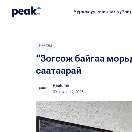
Уурлах уу, учирлах уу?
Бид
Нийгэм
“Зогсож байгаа морьд
саатаарай
Peak.mn
09 сарын 12, 2025