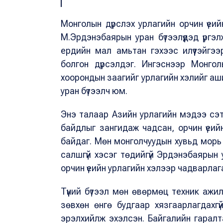
Монголын дүрслэх урлагийн орчин үеий
М.Эрдэнэбаярын уран бүтээлүүдэд үрг
ердийн мал амьтан гэхээс илүүтэйгээ
болгон дүрсэлдэг. Ингэснээр Монго
хоорондын заагийг урлагийн хэлийг а
уран бүтээлч юм.
Энэ талаар Азийн урлагийн мэдээ сэт
байдлыг зангидаж чадсан, орчин үеийн т
байдаг. Мөн монголчуудын хувьд морь 
салшгүй хэсэг төдийгүй Эрдэнэбаярын 
орчин үеийн урлагийн хэлээр чадварла
Түүний бүтээл мөн өвөрмөц техник аж
зөвхөн өнгө будгаар хязгаарлагдахг
эрэлхийлж эхэлсэн. Байгалийн гаралта