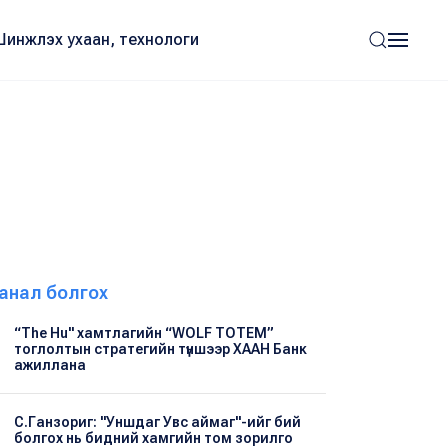
Шинжлэх ухаан, технологи
анал болгох
“The Hu" хамтлагийн “WOLF TOTEM”
тоглолтын стратегийн түншээр ХААН Банк
ажиллана
С.Ганзориг: "Уншдаг Увс аймаг"-ийг бий
болгох нь бидний хамгийн том зорилго