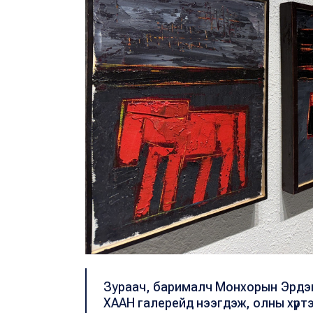
Зураач, барималч Монхорын Эрдэн
ХААН галерейд нээгдэж, олны хүртэ