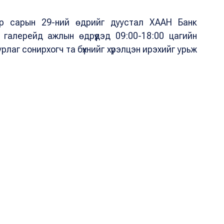
-р сарын 29-ний өдрийг дуустал ХААН Банк
галерейд ажлын өдрүүдэд 09:00-18:00 цагийн
урлаг сонирхогч та бүхнийг хүрэлцэн ирэхийг урьж