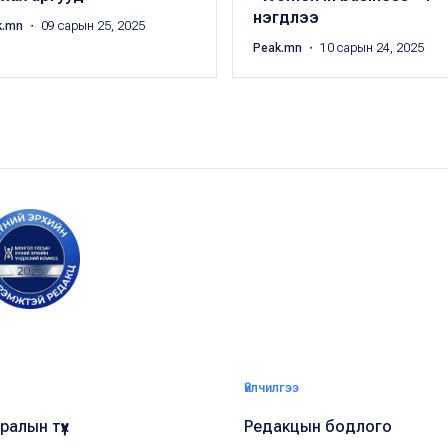
нэгдлээ
k.mn
・ 09 сарын 25, 2025
Peak.mn
・ 10 сарын 24, 2025
Үйлчилгээ
алын түүх
Редакцын бодлого