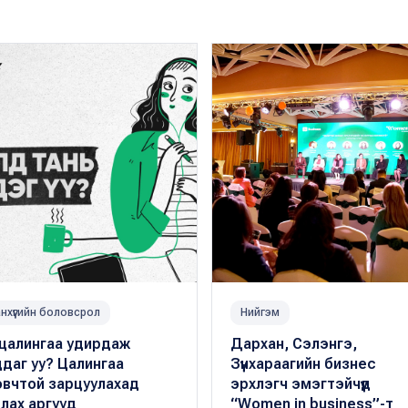
нхүүгийн боловсрол
Нийгэм
 цалингаа удирдаж
Дархан, Сэлэнгэ,
даг уу? Цалингаа
Зүүнхараагийн бизнес
овчтой зарцуулахад
эрхлэгч эмэгтэйчүүд
лах аргууд
“Women in business”-т