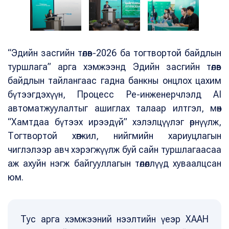
“Эдийн засгийн төлөв-2026 ба тогтвортой байдлын
туршлага” арга хэмжээнд Эдийн засгийн төлөв
байдлын тайлангаас гадна банкны онцлох цахим
бүтээгдэхүүн, Процесс Ре-инженерчлэлд AI
автоматжуулалтыг ашиглах талаар илтгэл, мөн
“Хамтдаа бүтээх ирээдүй” хэлэлцүүлэг өрнүүлж,
Тогтвортой хөгжил, нийгмийн хариуцлагын
чиглэлээр авч хэрэгжүүлж буй сайн туршлагаасаа
аж ахуйн нэгж байгууллагын төлөөллүүд хуваалцсан
юм.
Тус арга хэмжээний нээлтийн үеэр ХААН