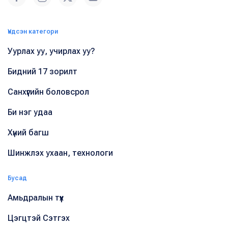
Үндсэн категори
Уурлах уу, учирлах уу?
Бидний 17 зорилт
Санхүүгийн боловсрол
Би нэг удаа
Хүний багш
Шинжлэх ухаан, технологи
Бусад
Амьдралын түүх
Цэгцтэй Сэтгэх