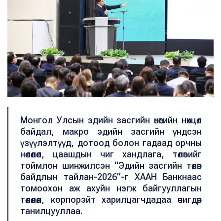
Монгол Улсын эдийн засгийн өнөөгийн нөхцөл
байдал, макро эдийн засгийн үндсэн
үзүүлэлтүүд, дотоод болон гадаад орчны
нөлөөлөл, цаашдын чиг хандлага, төлөвийг
тоймлон шинжилсэн “Эдийн засгийн төлөв
байдлын тайлан-2026”-г ХААН Банкнаас
томоохон аж ахуйн нэгж байгууллагын
төлөөлөл, корпорэйт харилцагчдадаа өчигдөр
танилцууллаа.