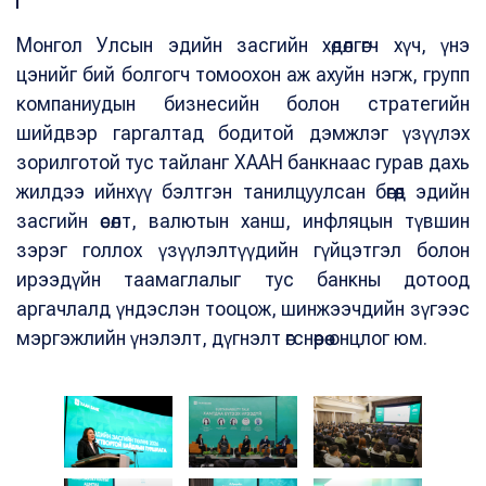
Монгол Улсын эдийн засгийн хөдөлгөгч хүч, үнэ
цэнийг бий болгогч томоохон аж ахуйн нэгж, групп
компаниудын бизнесийн болон стратегийн
шийдвэр гаргалтад бодитой дэмжлэг үзүүлэх
зорилготой тус тайланг ХААН банкнаас гурав дахь
жилдээ ийнхүү бэлтгэн танилцуулсан бөгөөд эдийн
засгийн өсөлт, валютын ханш, инфляцын түвшин
зэрэг голлох үзүүлэлтүүдийн гүйцэтгэл болон
ирээдүйн таамаглалыг тус банкны дотоод
аргачлалд үндэслэн тооцож, шинжээчдийн зүгээс
мэргэжлийн үнэлэлт, дүгнэлт өгснөөрөө онцлог юм.