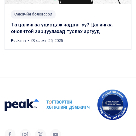
Санхүүгийн боловсрол
Та цалингаа удирдаж чаддаг уу? Цалингаа
оновчтой зарцуулахад туслах аргууд
Peak.mn
・ 09 сарын 25, 2025