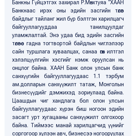
Банкны Гүйцэтгэх захирал Р.Мөнхтуяа “ХААН
Банкнаас ирэх оны эдийн засгийн төлөв
байдлыг тайланг жил бүр бэлтгэн харилцагч
байгууллагууддаа танилцуулдаг
уламжлалтай. Энэ удаа бид эдийн засгийн
төлөвөөс гадна тогтвортой байдлын чиглэлээр
сайн туршлага хуваалцах, санаа өгөх илтгэл
хэлэлцүүлгийн хэсгийг нэмж оруулсан нь
онцлог байна. ХААН Банк олон улсын банк
санхүүгийн байгууллагуудаас 1.1 тэрбум
ам.долларын санхүүжилт татаж, Монголын
бизнесүүдийг дэмжихэд зориулаад байна.
Цаашдын чиг хандлага бол олон улсын
байгууллагуудаас хүрэн биш ногоон эдийн
засагт урт хугацааны санхүүжилт олгохоор
байна. Тиймээс манай харилцагчид үүнийг
соргогоор хүлээн авч, бизнесээ ногооруулах