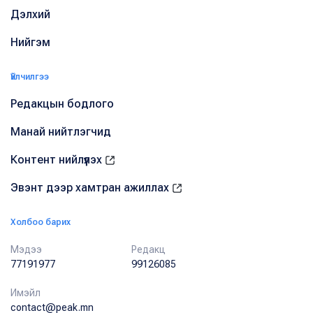
Дэлхий
Нийгэм
Үйлчилгээ
Редакцын бодлого
Манай нийтлэгчид
Контент нийлүүлэх
Эвэнт дээр хамтран ажиллах
Холбоо барих
Мэдээ
Редакц
77191977
99126085
Имэйл
contact@peak.mn