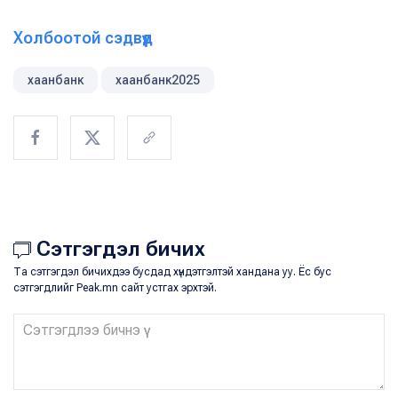
Холбоотой сэдвүүд
хаанбанк
хаанбанк2025
Сэтгэгдэл бичих
Та сэтгэгдэл бичихдээ бусдад хүндэтгэлтэй хандана уу. Ёс бус
сэтгэгдлийг Peak.mn сайт устгах эрхтэй.