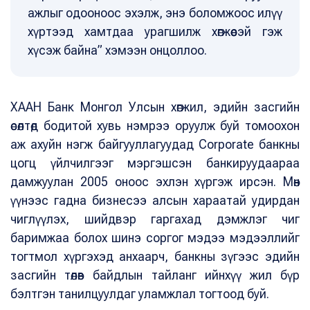
ажлыг одооноос эхэлж, энэ боломжоос илүү
хүртээд хамтдаа урагшилж хөгжөөсэй гэж
хүсэж байна” хэмээн онцоллоо.
ХААН Банк Монгол Улсын хөгжил, эдийн засгийн
өсөлтөд бодитой хувь нэмрээ оруулж буй томоохон
аж ахуйн нэгж байгууллагуудад Corporate банкны
цогц үйлчилгээг мэргэшсэн банкируудаараа
дамжуулан 2005 оноос эхлэн хүргэж ирсэн. Мөн
үүнээс гадна бизнесээ алсын хараатай удирдан
чиглүүлэх, шийдвэр гаргахад дэмжлэг чиг
баримжаа болох шинэ соргог мэдээ мэдээллийг
тогтмол хүргэхэд анхаарч, банкны зүгээс эдийн
засгийн төлөв байдлын тайланг ийнхүү жил бүр
бэлтгэн танилцуулдаг уламжлал тогтоод буй.