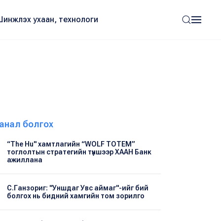
Шинжлэх ухаан, технологи
анал болгох
“The Hu" хамтлагийн “WOLF TOTEM”
тоглолтын стратегийн түншээр ХААН Банк
ажиллана
С.Ганзориг: "Уншдаг Увс аймаг"-ийг бий
болгох нь бидний хамгийн том зорилго