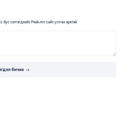
с бус сэтгэгдлийг Peak.mn сайт устгах эрхтэй.
эгдэл бичих