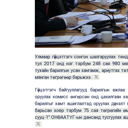
Улмаар гүйцэтгэгч сонгон шалгаруулах те
тул 2017 онд нэг тэрбум 248 сая 980 мян
тухайн барилгын усан хангамж, ариутгах та
мянган төгрөгөөр барьжээ.
Гүйцэтгэгч байгууллагууд барилгын ажлаа
оруулах комисс өнгөрсөн онд цахилгаан х
барилгыг хамт ашиглалтад оруулах дүгнэлт
барьсан хоёр тэрбум 75 сая төгрөгийн өм
сууц-1" ОНӨААТҮГ-ын дансанд тусгуулах аш