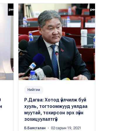
Нийгэм
Нийгэм
0
Р.Дагва: Хотод үйлчилж буй
"Хуралдаан
н
хууль, тогтоомжууд уялдаа
аас дээш х
муутай, тохирсон эрх зүйн
НИТХ-ын т
зохицуулалтгүй
хариуцлаг
байсныг х
Б.Баясгалан
・ 02 сарын 19, 2021