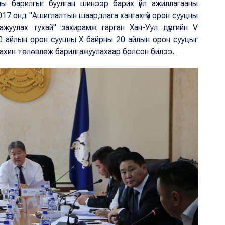
цны барилгыг буулган шинээр барих үйл ажиллагааны
017 онд "Ашиглалтын шаардлага хангахгүй орон сууцны
ажуулах тухай" захирамж гарган Хан-Уул дүүргийн V
0 айлын орон сууцны Х байрны 20 айлын орон сууцыг
 дахин төлөвлөж барилгажуулахаар болсон билээ.