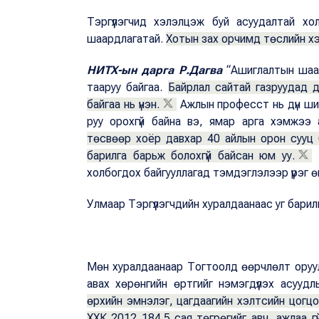
Тэргүүлэгчид хэлэлцэж буй асуудалтай хол
шаардлагатай.
Хотын зах орчимд төслийн хэ
НИТХ-ын дарга Р.Дагва
“Ашиглалтын шаар
тааруу байгаа.
Байрлал сайтай газруудад д
байгаа нь үнэн.
Ажлын професст нь дүн шин
руу орохгүй байна вэ, ямар арга хэмжээ 
төсвөөр хоёр давхар 40 айлын орон сууц
барилга барьж болохгүй байсан юм уу.
Ц
холбогдох байгууллагад тэмдэглэлээр үүрэг 
Улмаар Тэргүүлэгчдийн хуралдаанаас уг барил
Мөн хуралдаанаар Тогтоолд өөрчлөлт оруул
авах хөрөнгийн өртгийг нэмэгдүүлэх асууд
өрхийн эмнэлэг, цагдаагийн хэлтсийн цогц
ХХК 2012 184.5 сая төгрөгийг авч, ажлаа гү