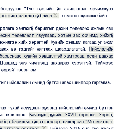
богдуулан “Тус төслийн үйл ажиллагааг эрчимжүүлэх
рэгжилт хангалтгүй байна
” хэмээн шүүмжилж байв.
длага хангахгүй барилгыг дахин төлөвлөх ажлын явц
өхин төлөвлөлт явуулаад, хотын зах орчимд хийхгүй
жилгээ хийх хэрэгтэй. Хувийн хэвшил яагаад уг ажил
авах вэ гэдгийг нягтлах шаардлагатай.
Нийслэлийн
 барьснаас хувийн хэвшилтэй хамтраад есөн давхар
аашид энэ чичглэлд анхаарах хэрэгтэй. Тиймээс
өгөөрэй” гэсэн юм.
гыг нийслэлийн өмчид бүртгэн авах шийдвэр гаргалаа.
ах тухай асуудлын хүрээнд нийслэлийн өмчид бүртгэн
лыг хэлэлцэв.
Баянзүрх дүүргийн XXVII хорооны Хороо,
олбор барилгыг гүйцэтгэгчээр шалгарсан “Мотметалл”
йцэтгэлгүй орхижээ.
Тиймээс 2016 онд тус ажлыг