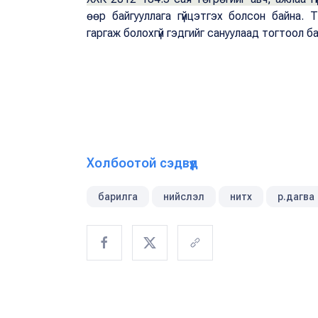
өөр байгууллага гүйцэтгэх болсон байна. 
гаргаж болохгүй гэдгийг сануулаад тогтоол б
Холбоотой сэдвүүд
барилга
нийслэл
нитх
р.дагва