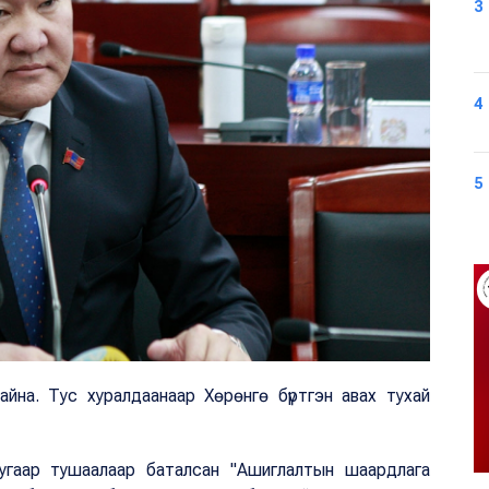
3
4
5
айна. Тус хуралдаанаар Хөрөнгө бүртгэн авах тухай
угаар тушаалаар баталсан "Ашиглалтын шаардлага