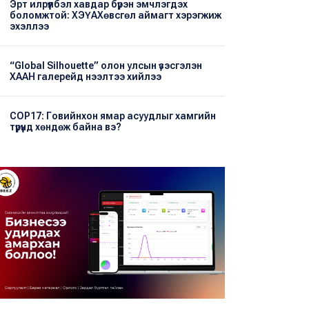
Эрт илрүүлбэл хавдар бүрэн эмчлэгдэх
боломжтой: ХЭҮА​Хөвсгөл аймагт хэрэгжиж
эхэллээ
“Global Silhouette” олон улсын үзэсгэлэн
ХААН галерейд нээлтээ хийлээ
COP17: Говийнхон ямар асуудлыг хамгийн
түрүүнд хөндөж байна вэ?