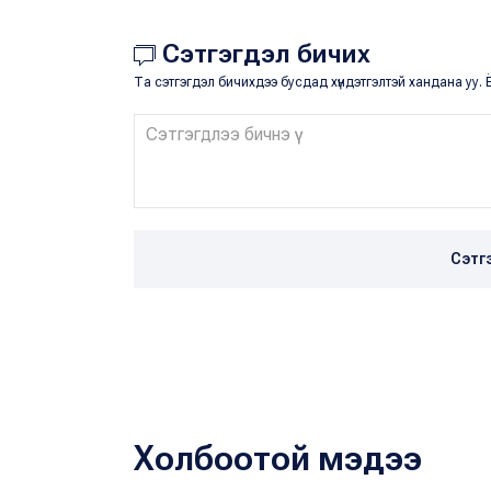
Сэтгэгдэл бичих
Та сэтгэгдэл бичихдээ бусдад хүндэтгэлтэй хандана уу. Ё
Сэтг
Холбоотой мэдээ