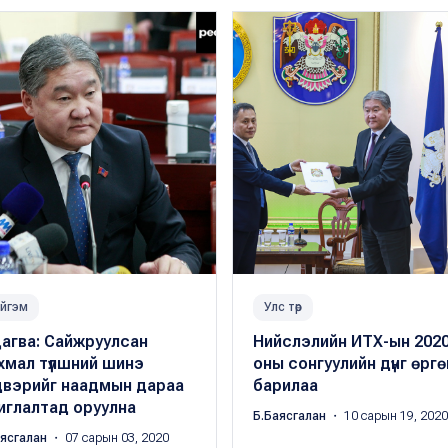
йгэм
Улс төр
агва: Сайжруулсан
Нийслэлийн ИТХ-ын 202
хмал түлшний шинэ
оны сонгуулийн дүнг өргө
двэрийг наадмын дараа
барилаа
иглалтад оруулна
Б.Баясгалан
・ 10 сарын 19, 2020
аясгалан
・ 07 сарын 03, 2020