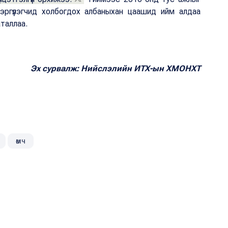
Тэргүүлэгчид холбогдох албаныхан цаашид ийм алдаа
аталлаа.
Эх сурвалж: Нийслэлийн ИТХ-ын ХМОНХТ
өмч