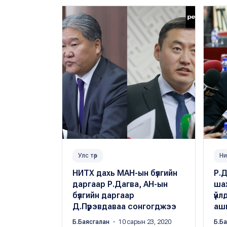
Улс төр
Ни
НИТХ дахь МАН-ын бүлгийн
Р.Д
даргаар Р.Дагва, АН-ын
ша
бүлгийн даргаар
үйл
Д.Пүрэвдаваа сонгогджээ
аш
Б.Баясгалан
・ 10 сарын 23, 2020
Б.Б