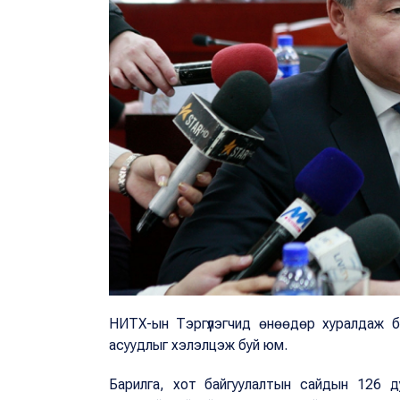
НИТХ-ын Тэргүүлэгчид өнөөдөр хуралдаж б
асуудлыг хэлэлцэж буй юм.
Барилга, хот байгуулалтын сайдын 126 д