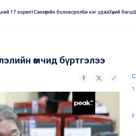
ний 17 зорилт
Санхүүгийн боловсрол
Би нэг удаа
Хүний багш
лэлийн өмчид бүртгэлээ
С
1
2