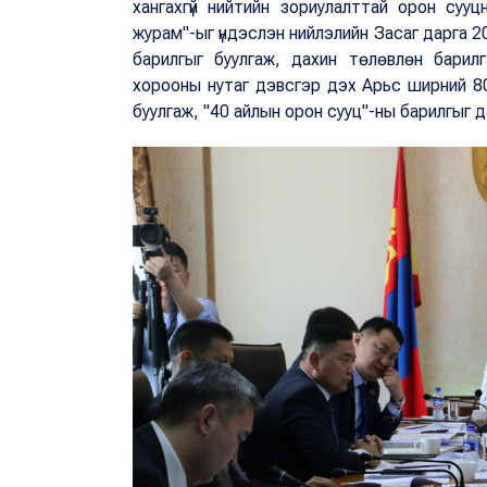
хангахгүй нийтийн зориулалттай орон суу
журам"-ыг үндэслэн нийлэлийн Засаг дарга 2
барилгыг буулгаж, дахин төлөвлөн барилг
хорооны нутаг дэвсгэр дэх Арьс ширний 8
буулгаж, "40 айлын орон сууц"-ны барилгыг