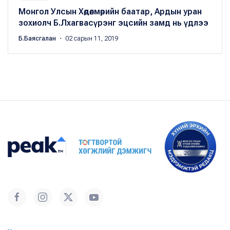
Монгол Улсын Хөдөлмөрийн баатар, Ардын уран
зохиолч Б.Лхагвасүрэнг эцсийн замд нь үдлээ
Б.Баясгалан
・ 02 сарын 11, 2019