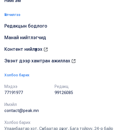
Нийгэм
Үйлчилгээ
Редакцын бодлого
Манай нийтлэгчид
Контент нийлүүлэх
Эвэнт дээр хамтран ажиллах
Холбоо барих
Мэдээ
Редакц
77191977
99126085
Имэйл
contact@peak.mn
Холбоо барих
Улаанбаатар хот, Сүхбаатар дүүрэг, Бага тойруу, 24-р байр