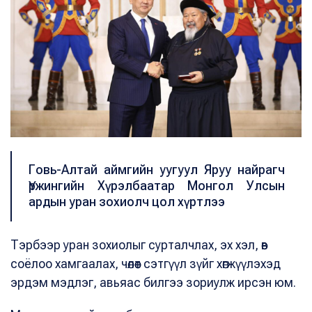
Говь-Алтай аймгийн уугуул Яруу найрагч
Үржингийн Хүрэлбаатар Монгол Улсын
ардын уран зохиолч цол хүртлээ
Тэрбээр уран зохиолыг сурталчлах, эх хэл, өв
соёлоо хамгаалах, чөлөөт сэтгүүл зүйг хөгжүүлэхэд
эрдэм мэдлэг, авьяас билгээ зориулж ирсэн юм.