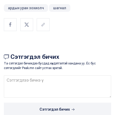
ардын уран зохиолч
шагнал
Сэтгэгдэл бичих
Та сэтгэгдэл бичихдээ бусдад хүндэтгэлтэй хандана уу. Ёс бус
сэтгэгдлийг Peak.mn сайт устгах эрхтэй.
Сэтгэгдэл бичих