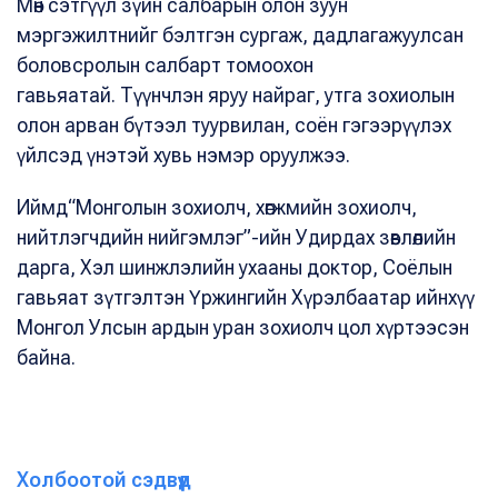
Мөн сэтгүүл зүйн салбарын олон зуун
мэргэжилтнийг бэлтгэн сургаж, дадлагажуулсан
боловсролын салбарт томоохон
гавьяатай.
Түүнчлэн яруу найраг, утга зохиолын
олон арван бүтээл туурвилан, соён гэгээрүүлэх
үйлсэд үнэтэй хувь нэмэр оруулжээ.
Иймд“Монголын зохиолч, хөгжмийн зохиолч,
нийтлэгчдийн нийгэмлэг”-ийн Удирдах зөвлөлийн
дарга, Хэл шинжлэлийн ухааны доктор, Соёлын
гавьяат зүтгэлтэн Үржингийн Хүрэлбаатар ийнхүү
Монгол Улсын ардын уран зохиолч цол хүртээсэн
байна.
Холбоотой сэдвүүд