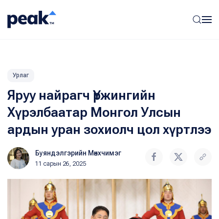
Урлаг
Яруу найрагч Үржингийн
Хүрэлбаатар Монгол Улсын
ардын уран зохиолч цол хүртлээ
Буяндэлгэрийн Мөнхчимэг
11 сарын 26, 2025