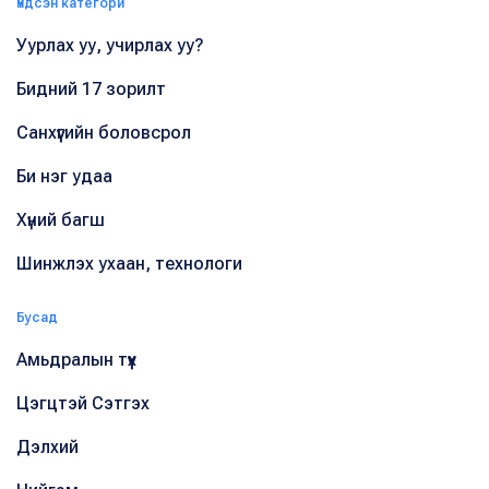
Үндсэн категори
Уурлах уу, учирлах уу?
Бидний 17 зорилт
Санхүүгийн боловсрол
Би нэг удаа
Хүний багш
Шинжлэх ухаан, технологи
Бусад
Амьдралын түүх
Цэгцтэй Сэтгэх
Дэлхий