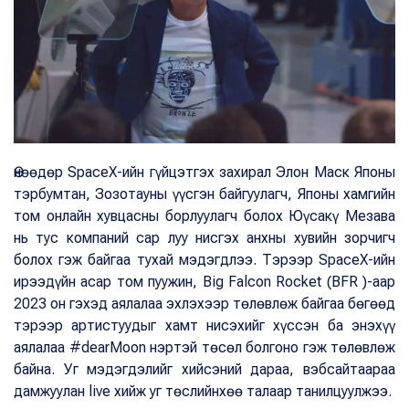
Өнөөдөр SpaceX-ийн гүйцэтгэх захирал Элон Маск Японы
тэрбумтан, Зозотауны үүсгэн байгуулагч, Японы хамгийн
том онлайн хувцасны борлуулагч болох Юүсакү Мезава
нь тус компаний сар луу нисгэх анхны хувийн зорчигч
болох гэж байгаа тухай мэдэгдлээ. Тэрээр SpaceX-ийн
ирээдүйн асар том пуужин, Big Falcon Rocket (BFR )-аар
2023 он гэхэд аялалаа эхлэхээр төлөвлөж байгаа бөгөөд
тэрээр артистуудыг хамт нисэхийг хүссэн ба энэхүү
аялалаа #dearMoon нэртэй төсөл болгоно гэж төлөвлөж
байна. Уг мэдэгдэлийг хийсэний дараа, вэбсайтаараа
дамжуулан live хийж уг төслийнхөө талаар танилцуулжээ.