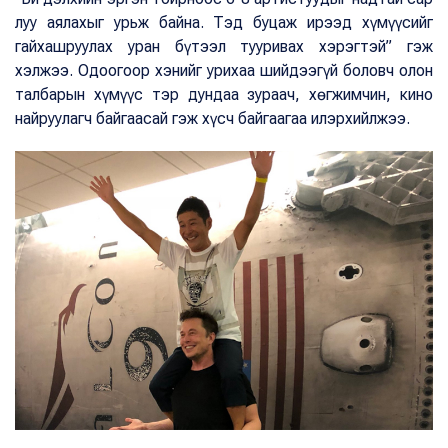
луу аялахыг урьж байна. Тэд буцаж ирээд хүмүүсийг
гайхашруулах уран бүтээл тууривах хэрэгтэй” гэж
хэлжээ. Одоогоор хэнийг урихаа шийдээгүй боловч олон
талбарын хүмүүс тэр дундаа зураач, хөгжимчин, кино
найруулагч байгаасай гэж хүсч байгаагаа илэрхийлжээ.