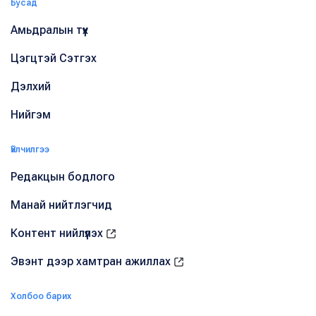
Бусад
Амьдралын түүх
Цэгцтэй Сэтгэх
Дэлхий
Нийгэм
Үйлчилгээ
Редакцын бодлого
Манай нийтлэгчид
Контент нийлүүлэх
Эвэнт дээр хамтран ажиллах
Холбоо барих