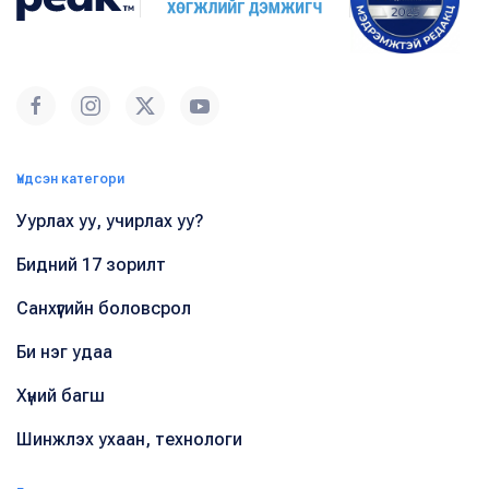
Үндсэн категори
Уурлах уу, учирлах уу?
Бидний 17 зорилт
Санхүүгийн боловсрол
Би нэг удаа
Хүний багш
Шинжлэх ухаан, технологи