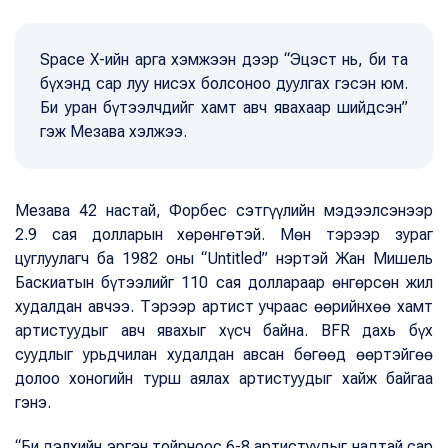
Space X-ийн арга хэмжээн дээр “Эцэст нь, би та
бүхэнд сар луу нисэх болсоноо дуулгах гэсэн юм.
Би уран бүтээлчдийг хамт авч явахаар шийдсэн”
гэж Мезава хэлжээ.
Мезава 42 настай, Форбес сэтгүүлийн мэдээлсэнээр
2.9 сая долларын хөрөнгөтэй. Мөн тэрээр зураг
цуглуулагч ба 1982 оны “Untitled” нэртэй Жан Мишель
Баскиатын бүтээлийг 110 сая доллараар өнгөрсөн жил
худалдан авчээ. Тэрээр артист учраас өөрийнхөө хамт
артистуудыг авч явахыг хүсч байна. BFR дахь бүх
суудлыг урьдчилан худалдан авсан бөгөөд өөртэйгөө
долоо хоногийн турш аялах артистуудыг хайж байгаа
гэнэ.
“Би дэлхийн эргэн тойрноос 6-8 артистуудыг надтай сар