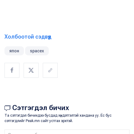
Холбоотой сэдвүүд
япон
spacex
Сэтгэгдэл бичих
Та сэтгэгдэл бичихдээ бусдад хүндэтгэлтэй хандана уу. Ёс бус
сэтгэгдлийг Peak.mn сайт устгах эрхтэй.