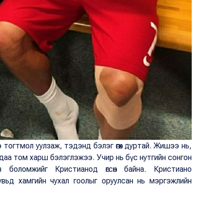
ээ тогтмол уулзаж, тэдэнд бэлэг өгөх дуртай. Жишээ нь,
ертдаа том харш бэлэглэжээ. Учир нь бүс нутгийн сонгон
н боломжийг Кристианод өгсөн байна. Кристиано
увьд хамгийн чухал гоолыг оруулсан нь мэргэжлийн