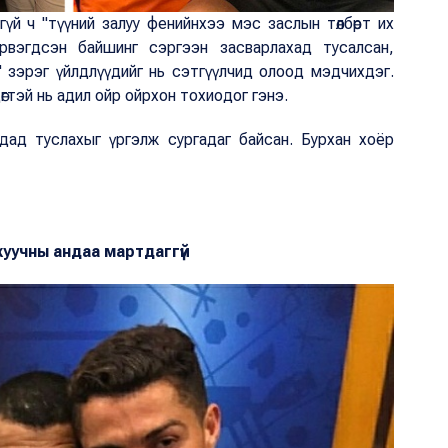
гүй ч "түүний залуу фенийнхээ мэс заслын төлбөрт их
эрвэгдсэн байшинг сэргээн засварлахад тусалсан,
" зэрэг үйлдлүүдийг нь сэтгүүлчид олоод мэдчихдэг.
өгтэй нь адил ойр ойрхон тохиодог гэнэ.
дад туслахыг үргэлж сургадаг байсан. Бурхан хоёр
 хуучны андаа мартдаггүй