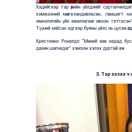
Хэдийгээр тэр өөрийн үйлдлийг сурталчилдаг
хэмжээний мөнгө хандивласан, гамшигт н
эмнэлэгийн үйл ажиллагааг ивээн тэтгэсэн
Түүний хийсэн эдгээр буяны үйлс нь цусаа өгд
Кристиано Роналдо “Миний аав надад бус
дахин шагнадаг” хэмээн хэлэх дуртай аж
3. Тэр хэзээ ч