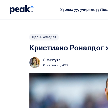
Уурлах уу, учирлах уу?
Бид
Оддын амьдрал
Кристиано Роналдог 
Э.Мөнхтуяа
03 сарын 25, 2019