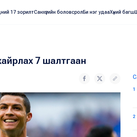
ний 17 зорилт
Санхүүгийн боловсрол
Би нэг удаа
Хүний багш
хайрлах 7 шалтгаан
С
1
2