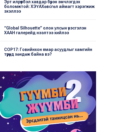
Эрт илрүүлбэл хавдар бүрэн эмчлэгдэх
боломжтой: ХЭҮА​Хөвсгөл аймагт хэрэгжиж
эхэллээ
“Global Silhouette” олон улсын үзэсгэлэн
ХААН галерейд нээлтээ хийлээ
COP17: Говийнхон ямар асуудлыг хамгийн
түрүүнд хөндөж байна вэ?