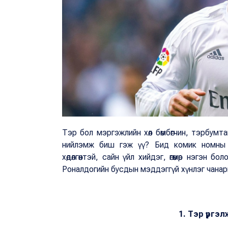
Тэр бол мэргэжлийн хөл бөмбөгчин, тэрбумта
нийлэмж биш гэж үү? Бид комик номны с
хөдөлгөөнтэй, сайн үйл хийдэг, өгөөмөр нэгэ
Роналдогийн бусдын мэддэггүй хүнлэг чанар
1. Тэр үргэ