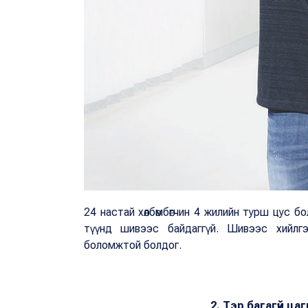
24 настай хөлбөмбөгчин 4 жилийн турш цус б
түүнд шивээс байдаггүй. Шивээс хийлг
боломжтой болдог.
2. Тэр багагүй ца