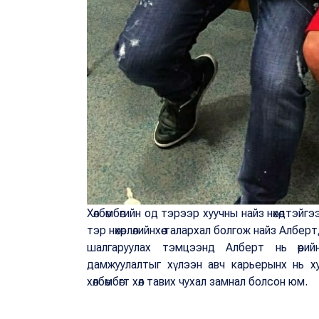
Хөлбөмбөгийн од тэрээр хуучны найз нөхөдтэйг
тэр нөхөрлөлийнхөө талархал болгож найз Алб
шалгаруулах тэмцээнд Алберт нь өөрий
дамжуулалтыг хүлээн авч карьерынх нь х
хөлбөмбөгт хөл тавих чухал замнал болсон юм.