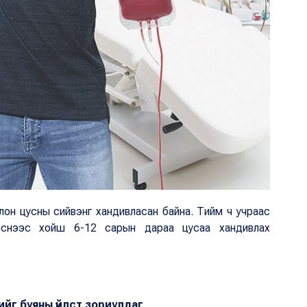
олон цусны сийвэнг хандивласан байна. Тийм ч учраас
эснээс хойш 6-12 сарын дараа цусаа хандивлах
гийг буяны үйлст зориулдаг