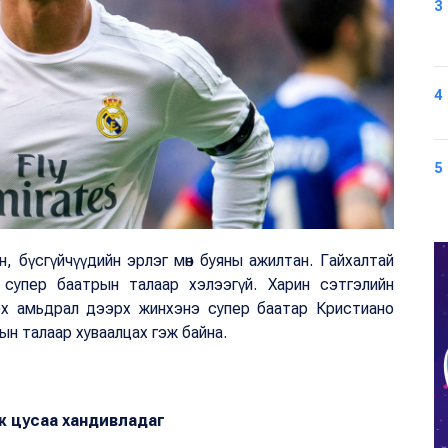
3
4
5
н, бүсгүйчүүдийн эрлэг мөн буяны ажилтан. Гайхалтай
упер баатрын талаар хэлээгүй. Харин сэтгэлийн
н болох амьдрал дээрх жинхэнэ супер баатар Кристиано
ын талаар хуваалцах гэж байна.
лж цусаа хандивладаг