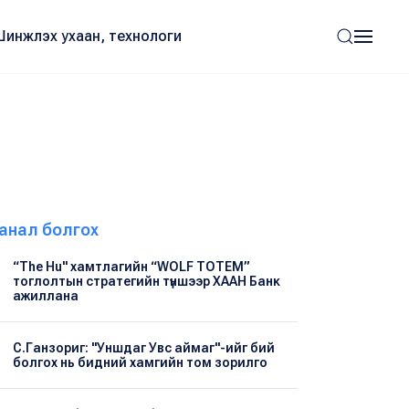
Шинжлэх ухаан, технологи
анал болгох
“The Hu" хамтлагийн “WOLF TOTEM”
тоглолтын стратегийн түншээр ХААН Банк
ажиллана
С.Ганзориг: "Уншдаг Увс аймаг"-ийг бий
болгох нь бидний хамгийн том зорилго