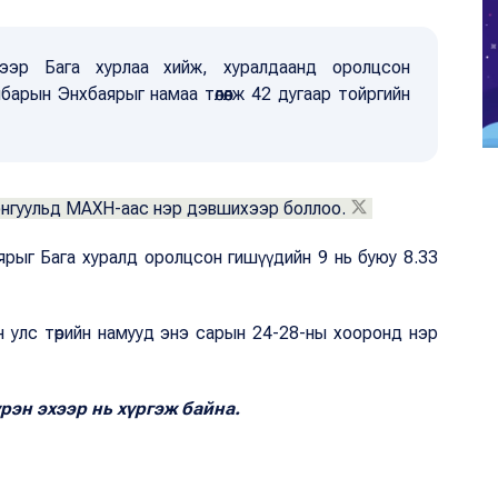
ээр Бага хурлаа хийж, хуралдаанд оролцсон
барын Энхбаярыг намаа төлөөлж 42 дугаар тойргийн
 сонгуульд МАХН-аас нэр дэвшихээр боллоо.
аярыг Бага хуралд оролцсон гишүүдийн 9 нь буюу 8.33
ан улс төрийн намууд энэ сарын 24-28-ны хооронд нэр
эн эхээр нь хүргэж байна.