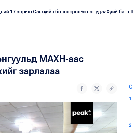
ний 17 зорилт
Санхүүгийн боловсрол
Би нэг удаа
Хүний багш
 сонгуульд МАХН-аас
хийг зарлалаа
С
1
2