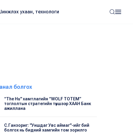
Шинжлэх ухаан, технологи
анал болгох
“The Hu" хамтлагийн “WOLF TOTEM”
тоглолтын стратегийн түншээр ХААН Банк
ажиллана
С.Ганзориг: "Уншдаг Увс аймаг"-ийг бий
болгох нь бидний хамгийн том зорилго