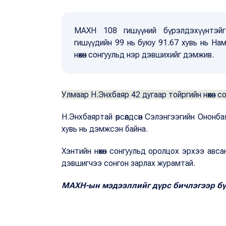
МАХН 108 гишүүний бүрэлдэхүүнтэйг
гишүүдийн 99 нь буюу 91.67 хувь нь Нам
нөхөн сонгуульд нэр дэвшихийг дэмжив.
Улмаар Н.Энхбаяр 42 дугаар тойргийн нөхөн
Н.Энхбаяртай өрсөлдсөн Сэлэнгээгийн Ононб
хувь нь дэмжсэн байна.
Хэнтийн нөхөн сонгуульд оролцох эрхээ авс
дэвшигчээ сонгон зарлах журамтай.
МАХН-ын мэдээллийг дүрс бичлэгээр бүр