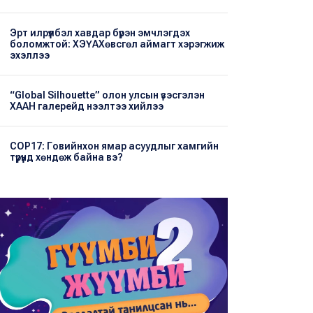
Эрт илрүүлбэл хавдар бүрэн эмчлэгдэх
боломжтой: ХЭҮА​Хөвсгөл аймагт хэрэгжиж
эхэллээ
“Global Silhouette” олон улсын үзэсгэлэн
ХААН галерейд нээлтээ хийлээ
COP17: Говийнхон ямар асуудлыг хамгийн
түрүүнд хөндөж байна вэ?