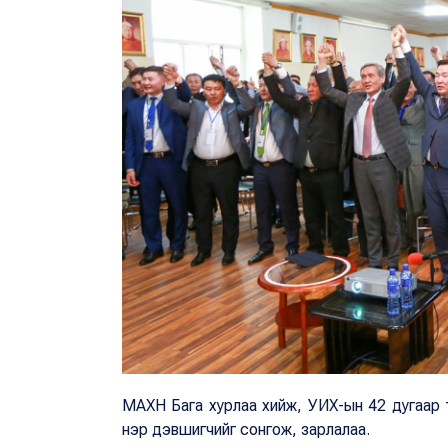
МАХН Бага хурлаа хийж, УИХ-ын 42 дугаар т
нэр дэвшигчийг сонгож, зарлалаа.