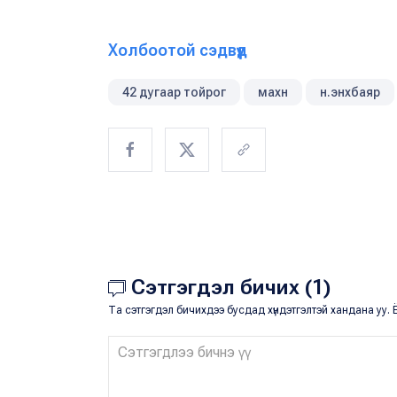
Холбоотой сэдвүүд
42 дугаар тойрог
махн
н.энхбаяр
Сэтгэгдэл бичих (1)
Та сэтгэгдэл бичихдээ бусдад хүндэтгэлтэй хандана уу. Ё