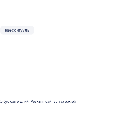
нөхөнсонгууль
с бус сэтгэгдлийг Peak.mn сайт устгах эрхтэй.