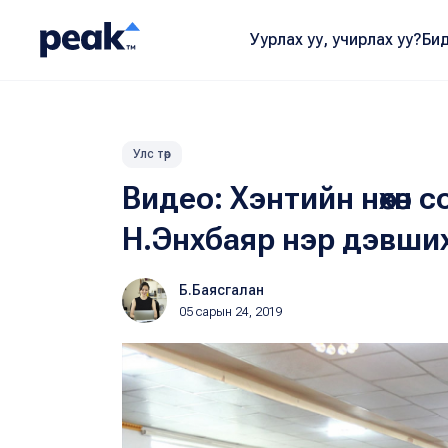
Уурлах уу, учирлах уу?
Бид
Улс төр
Видео: Хэнтийн нөхөн
Н.Энхбаяр нэр дэвши
Б.Баясгалан
05 сарын 24, 2019