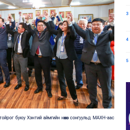
3
4
5
ойрог буюу Хэнтий аймгийн нөхөн сонгуульд МАХН-аас