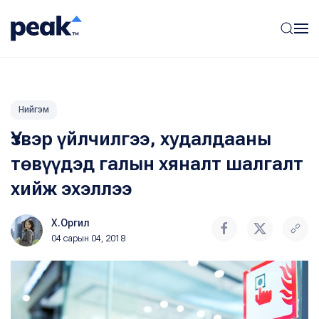
Нийгэм
Үзвэр үйлчилгээ, худалдааны
төвүүдэд галын хяналт шалгалт
хийж эхэллээ
Х.Оргил
04 сарын 04, 2018