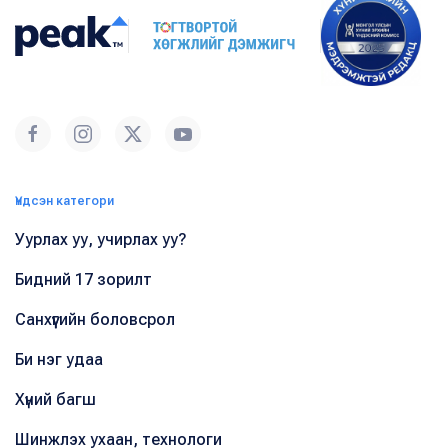
Үндсэн категори
Уурлах уу, учирлах уу?
Бидний 17 зорилт
Санхүүгийн боловсрол
Би нэг удаа
Хүний багш
Шинжлэх ухаан, технологи