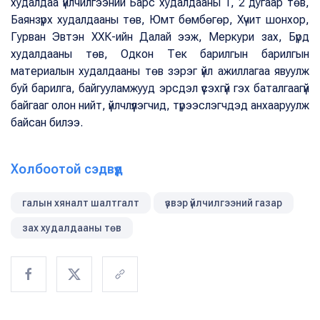
худалдаа үйлчилгээний Барс худалдааны 1, 2 дугаар төв,
Баянзүрх худалдааны төв, Юмт бөмбөгөр, Хүчит шонхор,
Гурван Эвтэн ХХК-ийн Далай ээж, Меркури зах, Бүрд
худалдааны төв, Одкон Тек барилгын барилгын
материалын худалдааны төв зэрэг үйл ажиллагаа явуулж
буй барилга, байгууламжууд эрсдэл үүсэхгүй гэх баталгаагүй
байгааг олон нийт, үйлчлүүлэгчид, түрээслэгчдэд анхааруулж
байсан билээ.
Холбоотой сэдвүүд
галын хяналт шалтгалт
үзвэр үйлчилгээний газар
зах худалдааны төв