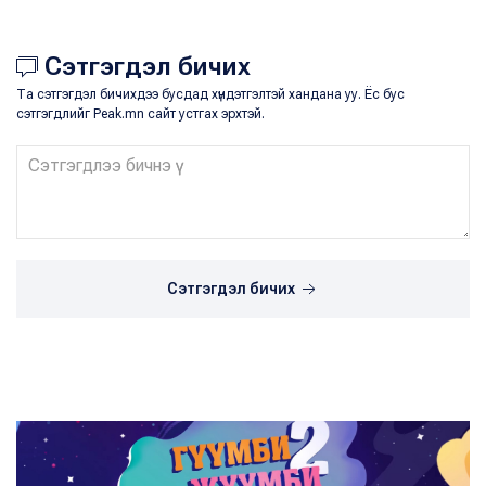
Сэтгэгдэл бичих
Та сэтгэгдэл бичихдээ бусдад хүндэтгэлтэй хандана уу. Ёс бус
сэтгэгдлийг Peak.mn сайт устгах эрхтэй.
Сэтгэгдэл бичих