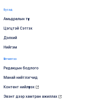
Бусад
Амьдралын түүх
Цэгцтэй Сэтгэх
Дэлхий
Нийгэм
Үйлчилгээ
Редакцын бодлого
Манай нийтлэгчид
Контент нийлүүлэх
Эвэнт дээр хамтран ажиллах