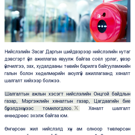
Нийслэлийн Засаг Даргын шийдвэрээр нийслэлийн нутаг
дэвсгэрт үйл ажиллагаа явуулж байгаа соёл урлаг, үзвэр
үйлчилгээ, зах, худалдааны төвийн барилга байгууламжийн
галын болон хөдөлмөрийн аюулгүй ажиллагаанд хяналт
шалгалт хийхээр болжээ.
Шалгалтын ажлын хэсэгт нийслэлийн Онцгой байдлын
газар, Мэргэжлийн хяналтын газар, Цагдаагийн бие
бүрэлдэхүүнээс томилогдлоо.
Хяналт шалгалт
өнөөдрөөс эхэлж байгаа юм.
Өнгөрсөн жил нийслэлд хүн ам олноор төвлөрсөн