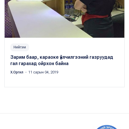
Нийгэм
Зарим баар, караоке үйлчилгээний газруудад
гал гарахад ойрхон байна
Х.Оргил
・ 11 сарын 04, 2019