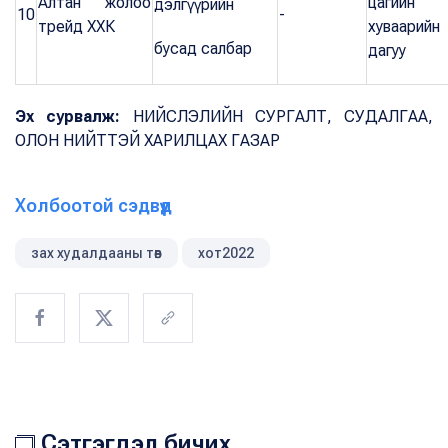
Алтан жолоо
цагийн
дэлгүүрийн
10
-
трейд ХХК
хуваарийн
бусад салбар
дагуу
Эх сурвалж:
НИЙСЛЭЛИЙН СУРГАЛТ, СУДАЛГАА,
ОЛОН НИЙТТЭЙ ХАРИЛЦАХ ГАЗАР
Холбоотой сэдвүүд
зах худалдааны төв
хот2022
Сэтгэгдэл бичих