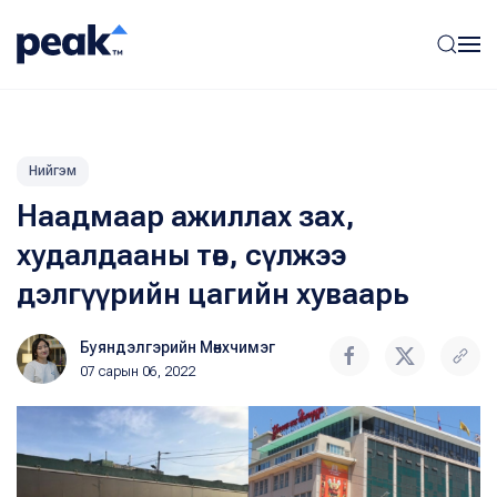
Нийгэм
Наадмаар ажиллах зах,
худалдааны төв, сүлжээ
дэлгүүрийн цагийн хуваарь
Буяндэлгэрийн Мөнхчимэг
07 сарын 06, 2022