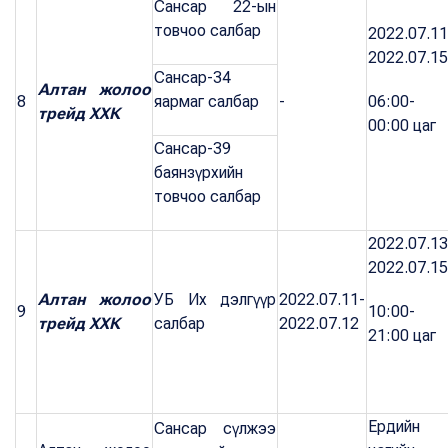
Сансар 22-ын
товчоо салбар
2022.07.11
2022.07.15
Сансар-34
Алтан жолоо
8
яармаг салбар
-
06:00-
трейд ХХК
00:00 цаг
Сансар-39
баянзүрхийн
товчоо салбар
2022.07.13
2022.07.15
Алтан жолоо
УБ Их дэлгүүр
2022.07.11-
9
10:00-
трейд ХХК
салбар
2022.07.12
21:00 цаг
Ердийн
Сансар сүлжээ