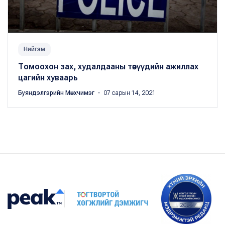
Нийгэм
Томоохон зах, худалдааны төвүүдийн ажиллах
цагийн хуваарь
Буяндэлгэрийн Мөнхчимэг
・ 07 сарын 14, 2021