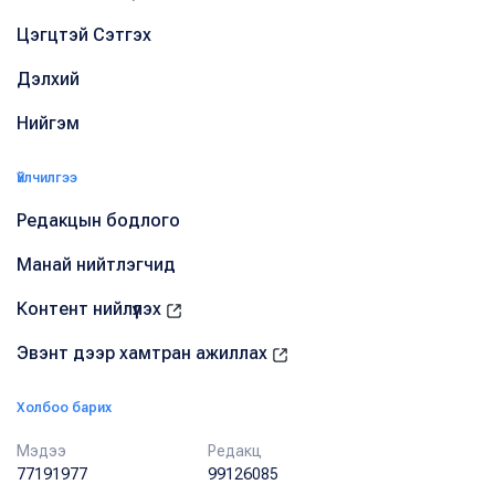
Цэгцтэй Сэтгэх
Дэлхий
Нийгэм
Үйлчилгээ
Редакцын бодлого
Манай нийтлэгчид
Контент нийлүүлэх
Эвэнт дээр хамтран ажиллах
Холбоо барих
Мэдээ
Редакц
77191977
99126085