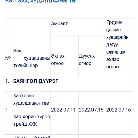
НЭГ: ЗАХ, ХУДАЛДААНЫ ТӨВ
Ердийн
Амралт
цагийн
хуваарийн
дагуу
Зах,
ажиллаж
Эхлэх
Дуусах
№
худалдааны
эхлэх
огноо
огноо
төвийн нэр
огноо
1
. БАЯНГОЛ ДҮҮРЭГ
Хархорин
худалдааны төв
1
2022.07.11
2022.07.15
2022.07.16
Хар хорин хүрээ
трейд ХХК