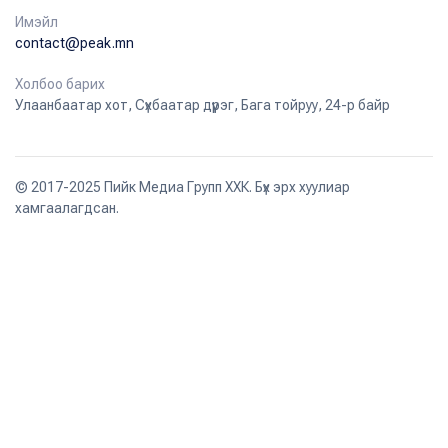
Имэйл
contact@peak.mn
Холбоо барих
Улаанбаатар хот, Сүхбаатар дүүрэг, Бага тойруу, 24-р байр
© 2017-2025 Пийк Медиа Групп ХХК. Бүх эрх хуулиар
хамгаалагдсан.