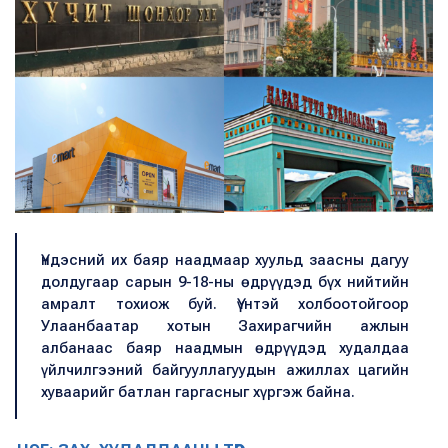
Үндэсний их баяр наадмаар хуульд заасны дагуу
долдугаар сарын 9-18-ны өдрүүдэд бүх нийтийн
амралт тохиож буй. Үүнтэй холбоотойгоор
Улаанбаатар хотын Захирагчийн ажлын
албанаас баяр наадмын өдрүүдэд худалдаа
үйлчилгээний байгууллагуудын ажиллах цагийн
хуваарийг батлан гаргасныг хүргэж байна.