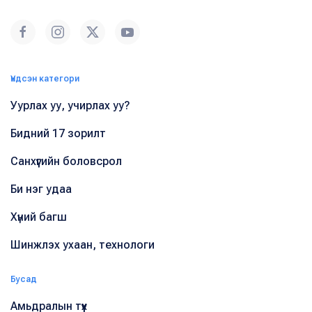
Үндсэн категори
Уурлах уу, учирлах уу?
Бидний 17 зорилт
Санхүүгийн боловсрол
Би нэг удаа
Хүний багш
Шинжлэх ухаан, технологи
Бусад
Амьдралын түүх