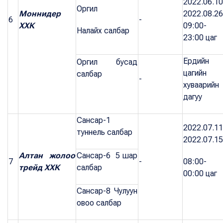
2022.06.10
Оргил
Моннидер
2022.08.26
6
-
ХХК
09:00-
Налайх салбар
23:00 цаг
Ердийн
Оргил бусад
цагийн
салбар
-
хуваарийн
дагуу
Сансар-1
2022.07.11
туннель салбар
2022.07.15
Алтан жолоо
Сансар-6 5 шар
7
-
08:00-
трейд ХХК
салбар
00:00 цаг
Сансар-8 Чулуун
овоо салбар