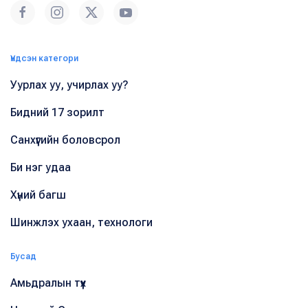
Үндсэн категори
Уурлах уу, учирлах уу?
Бидний 17 зорилт
Санхүүгийн боловсрол
Би нэг удаа
Хүний багш
Шинжлэх ухаан, технологи
Бусад
Амьдралын түүх