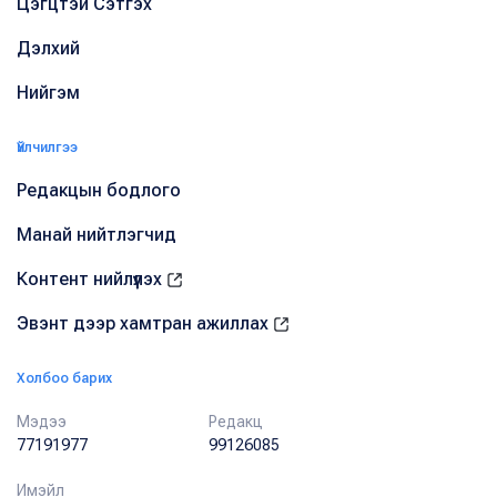
Цэгцтэй Сэтгэх
Дэлхий
Нийгэм
Үйлчилгээ
Редакцын бодлого
Манай нийтлэгчид
Контент нийлүүлэх
Эвэнт дээр хамтран ажиллах
Холбоо барих
Мэдээ
Редакц
77191977
99126085
Имэйл