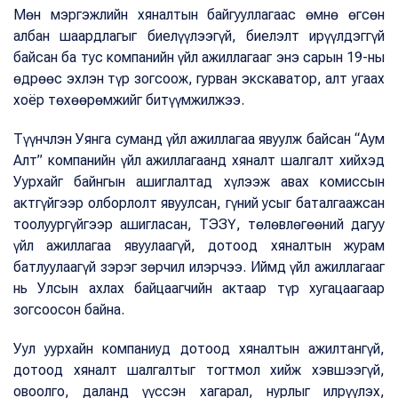
Мөн мэргэжлийн хяналтын байгууллагаас өмнө өгсөн
албан шаардлагыг биелүүлээгүй, биелэлт ирүүлдэггүй
байсан ба тус компанийн үйл ажиллагааг энэ сарын 19-ны
өдрөөс эхлэн түр зогсоож, гурван экскаватор, алт угаах
хоёр төхөөрөмжийг битүүмжилжээ.
Түүнчлэн Уянга суманд үйл ажиллагаа явуулж байсан “Аум
Алт” компанийн үйл ажиллагаанд хяналт шалгалт хийхэд
Уурхайг байнгын ашиглалтад хүлээж авах комиссын
актгүйгээр олборлолт явуулсан, гүний усыг баталгаажсан
тоолуургүйгээр ашигласан, ТЭЗҮ, төлөвлөгөөний дагуу
үйл ажиллагаа явуулаагүй, дотоод хяналтын журам
батлуулаагүй зэрэг зөрчил илэрчээ. Иймд үйл ажиллагааг
нь Улсын ахлах байцаагчийн актаар түр хугацаагаар
зогсоосон байна.
Уул уурхайн компаниуд дотоод хяналтын ажилтангүй,
дотоод хяналт шалгалтыг тогтмол хийж хэвшээгүй,
овоолго, даланд үүссэн хагарал, нурлыг илрүүлэх,