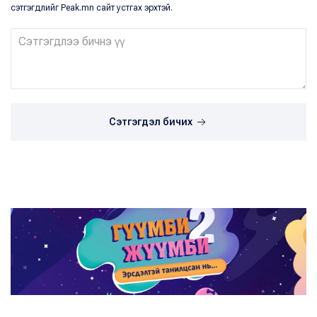
сэтгэгдлийг Peak.mn сайт устгах эрхтэй.
Сэтгэгдэл бичих