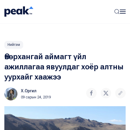
Нийгэм
Өвөрхангай аймагт үйл
ажиллагаа явуулдаг хоёр алтны
уурхайг хаажээ
Х.Оргил
09 сарын 24, 2019