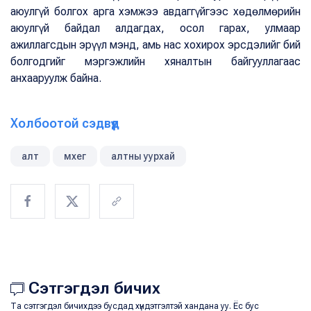
аюулгүй болгох арга хэмжээ авдаггүйгээс хөдөлмөрийн
аюулгүй байдал алдагдах, осол гарах, улмаар
ажиллагсдын эрүүл мэнд, амь нас хохирох эрсдэлийг бий
болгодгийг мэргэжлийн хяналтын байгууллагаас
анхааруулж байна.
Холбоотой сэдвүүд
алт
мхег
алтны уурхай
Сэтгэгдэл бичих
Та сэтгэгдэл бичихдээ бусдад хүндэтгэлтэй хандана уу. Ёс бус