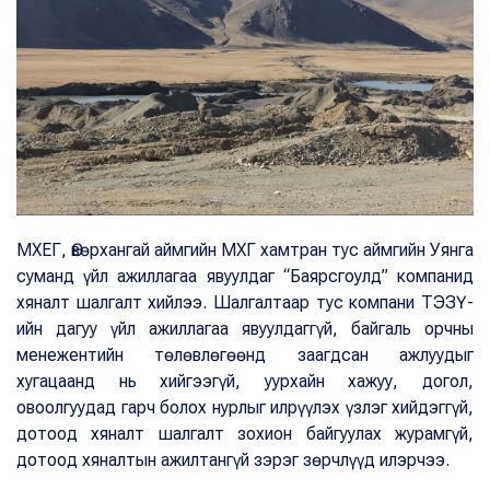
МХЕГ, Өвөрхангай аймгийн МХГ хамтран тус аймгийн Уянга
суманд үйл ажиллагаа явуулдаг “Баярсгоулд” компанид
хяналт шалгалт хийлээ. Шалгалтаар тус компани ТЭЗҮ-
ийн дагуу үйл ажиллагаа явуулдаггүй, байгаль орчны
менежентийн төлөвлөгөөнд заагдсан ажлуудыг
хугацаанд нь хийгээгүй, уурхайн хажуу, догол,
овоолгуудад гарч болох нурлыг илрүүлэх үзлэг хийдэггүй,
дотоод хяналт шалгалт зохион байгуулах журамгүй,
дотоод хяналтын ажилтангүй зэрэг зөрчлүүд илэрчээ.