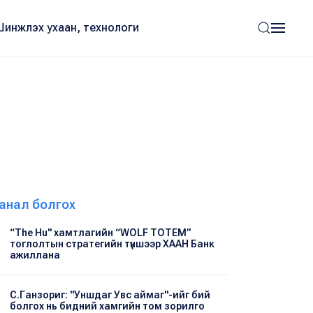
Шинжлэх ухаан, технологи
анал болгох
“The Hu" хамтлагийн “WOLF TOTEM”
тоглолтын стратегийн түншээр ХААН Банк
ажиллана
С.Ганзориг: "Уншдаг Увс аймаг"-ийг бий
болгох нь бидний хамгийн том зорилго