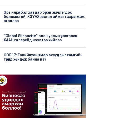
Эрт илрүүлбэл хавдар бүрэн эмчлэгдэх
боломжтой: ХЭҮА​Хөвсгөл аймагт хэрэгжиж
эхэллээ
“Global Silhouette” олон улсын үзэсгэлэн
ХААН галерейд нээлтээ хийлээ
COP17: Говийнхон ямар асуудлыг хамгийн
түрүүнд хөндөж байна вэ?