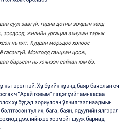
а суух завгүй, гадна дотны зочдын хөлд
, зосдоод, жилийн ургацаа ахиухан тарьж
эхсэн нь илт. Хурдан морьдоо холоос
 гэсэнгүй. Монголд ганцхан цоож,
даа барьсан нь хэчнээн сайхан юм бэ.
р нь гэрэлтэй. Хүн бүрийн нүүрэнд баяр баяслын оч
сгах ч “Арай гоёым” гэдэг үгийг амнаасаа
болох хүн бүгдэд зориулсан үйлчилгээг наадмын
бэлтгэсэн тул их, бага, баян, ядуугийн ялгарал
а орхиод дээлийнхээ хормойг шууж бариад
.