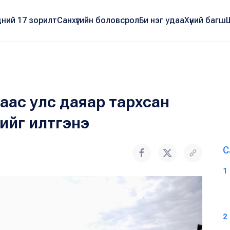
ний 17 зорилт
Санхүүгийн боловсрол
Би нэг удаа
Хүний багш
аас улс даяар тархсан
лийг илтгэнэ
С
1
2