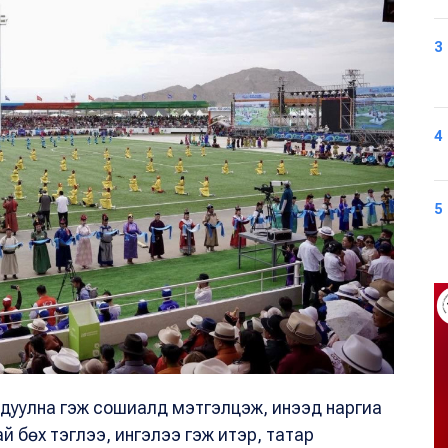
3
4
5
а дуулна гэж сошиалд мэтгэлцэж, инээд наргиа
й бөх тэглээ, ингэлээ гэж итэр, татар