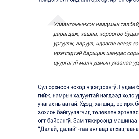
Улаангомынхон наадмын талбайда
дарагдаж, хашаа, хороогоо будаж
ургуулж, ааруул, идээгээ элээд з
ирэгсэдтэй барьцаж шандас сорьё
цуургагүй малч удмын ухаанаа ур
Сул орхисон ноход ч үзэгдсэнгүй. Гудам бү
гийж, намрын халуунтай нэгдээд хөлс ур
унагах нь аатай. Хүүхэд, хөгшид, ер ирж 
зохион байгуулагчид төлөвлөн эртнээс 
огт байсангүй. Зам түгжирсэнд машина
“Далай, далай”-гаа аялаад алхацгаана