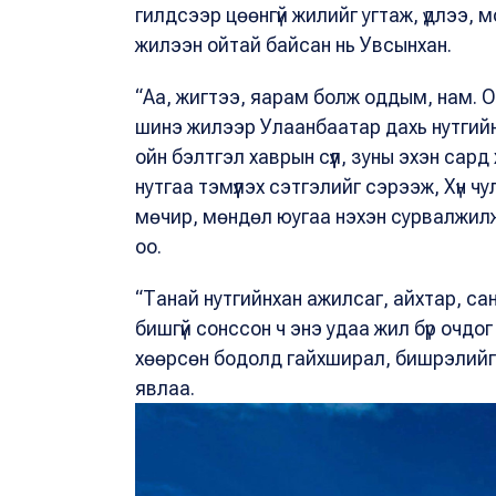
гилдсээр цөөнгүй жилийг угтаж, үдлээ, 
жилээн ойтай байсан нь Увсынхан.
“Аа, жигтээ, яарам болж оддым, нам. О
шинэ жилээр Улаанбаатар дахь нутгийн 
ойн бэлтгэл хаврын сүүл, зуны эхэн сард
нутгаа тэмүүлэх сэтгэлийг сэрээж, Хүн 
мөчир, мөндөл юугаа нэхэн сурвалжилж
оо.
“Танай нутгийнхан ажилсаг, айхтар, са
бишгүй сонссон ч энэ удаа жил бүр очдо
хөөрсөн бодолд гайхширал, бишрэлийг х
явлаа.