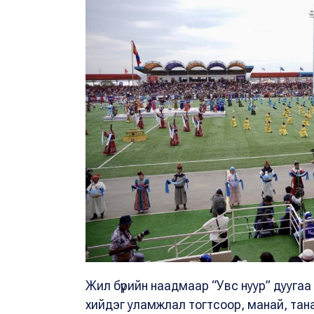
Жил бүрийн наадмаар “Увс нуур” дууга
хийдэг уламжлал тогтсоор, манай, тана