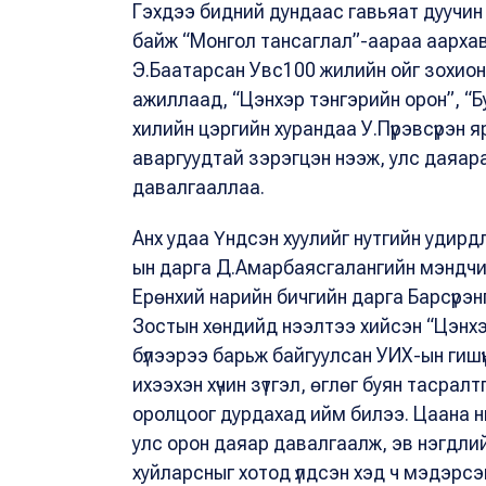
Гэхдээ бидний дундаас гавьяат дуучин
байж “Монгол тансаглал”-аараа аархав
Э.Баатарсан Увс100 жилийн ойг зохио
ажиллаад, “Цэнхэр тэнгэрийн орон”, “Бу
хилийн цэргийн хурандаа У.Пүрэвсүрэн 
аваргуудтай зэрэгцэн нээж, улс даяара
давалгааллаа.
Анх удаа Үндсэн хуулийг нутгийн удирд
ын дарга Д.Амарбаясгалангийн мэндчи
Ерөнхий нарийн бичгийн дарга Барсүрэ
Зостын хөндийд нээлтээ хийсэн “Цэнхэр
бүлээрээ барьж байгуулсан УИХ-ын гишүүн
ихээхэн хүчин зүтгэл, өглөг буян тасрал
оролцоог дурдахад ийм билээ. Цаана нь
улс орон даяар давалгаалж, эв нэгдлийн
хуйларсныг хотод үлдсэн хэд ч мэдэрсэ