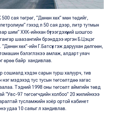
 500 сая төгрөг, “Дөнөн хөх” мөн төдийг,
с петролиум” гэхэд л 50 сая дээр, литр тутмын
зар шим” ХХК-ийнхан бүтээгдэхүүний шошгоо
 гангар шаазангийн брэнддээ иргэн Б.Цэцэг
“Дөнөн хөх”-ийн Г.Батсүх гэж даруухан дөлгөөн,
 автомашин бэлэглэхээ амлаж, алдарт уяач
эг өрөө байр хандивлав.
йр сошиалд хэдэн сарын турш халуурч, тив
 ч нэг мэдэхэд тус тусын төгсөлтдөө хагас
аалаа. Тэдний 1998 оны төгсөлт аймгийн төвд
ай “Увс-97 төгсөгчдийн холбоо” 20 жилийнхээ
аралтай тусламжийн хоёр ортой кабинет
энэ удаа 10 саяыг л хандивлав.