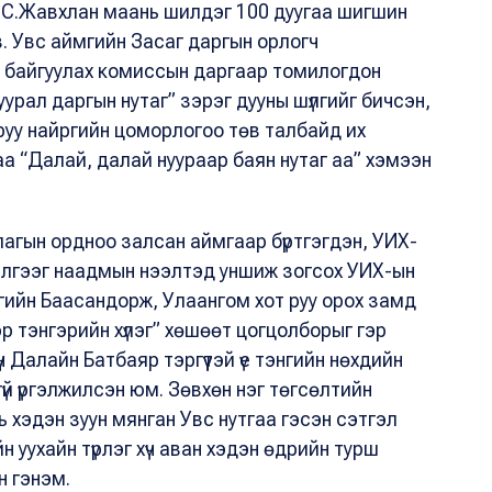
 С.Жавхлан маань шилдэг 100 дуугаа шигшин
. Увс аймгийн Засаг даргын орлогч
н байгуулах комиссын даргаар томилогдон
урал даргын нутаг” зэрэг дууны шүлгийг бичсэн,
яруу найргийн цоморлогоо төв талбайд их
а “Далай, далай нуураар баян нутаг аа” хэмээн
лагын ордноо залсан аймгаар бүртгэгдэн, УИХ-
лгээг наадмын нээлтэд уншиж зогсох УИХ-ын
нгийн Баасандорж, Улаангом хот руу орох замд
 тэнгэрийн хүлэг” хөшөөт цогцолборыг гэр
 Далайн Батбаяр тэргүүтэй үе тэнгийн нөхдийн
тгүй үргэлжилсэн юм. Зөвхөн нэг төгсөлтийн
 хэдэн зуун мянган Увс нутгаа гэсэн сэтгэл
 уухайн түрлэг хүч аван хэдэн өдрийн турш
н гэнэм.