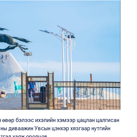
ын өвөр бэлээс ихэлийн хэмээр цацлан цалгисан
усны диваажин Увсын цэнхэр хязгаар нутгийн
сэтгэл хаяж оролцов.