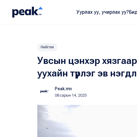
Уурлах уу, учирлах уу?
Бид
Нийгэм
Увсын цэнхэр хязгаар
уухайн түрлэг эв нэгд
Peak.mn
08 сарын 14, 2025