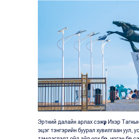
Эртний далайн арлах сэжүүр Ихэр Тагн
эцэг тэнгэрийн буурал хувилгаан уул, 
тэмдэглэлт ойд айл өрх бүр, иргэн бүр 