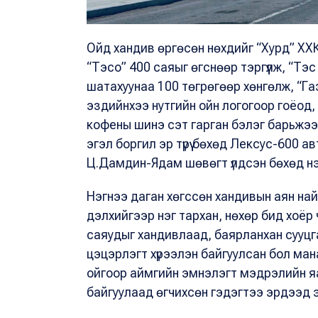
Ойд хандив өргөсөн нөхдийг “Хурд” ХХК
“Тэсо” 400 саяыг өгснөөр тэргүүлж, “Тэ
шатахуунаа 100 төгрөгөөр хөнгөлж, “Га
эздийнхээ нутгийн ойн логогоор гоёод,
кофены шинэ сэт гарган бэлэг барьжээ. 
эгэл боргил эр түрүү бөхөд Лексус-600
Ц.Дамдин-Ядам шөвөгт үлдсэн бөхөд н
Нэгнээ даган хөгссөн хандивын аян на
дэлхийгээр нэг тархан, нөхөр бид хоёр
саяудыг хандивлаад, баярланхан сууцг
цэцэрлэгт хүрээлэн байгуулсан бол ман
ойгоор аймгийн эмнэлэгт мэдрэлийн я
байгуулаад өгчихсөн гэдэгтээ эрдээд 