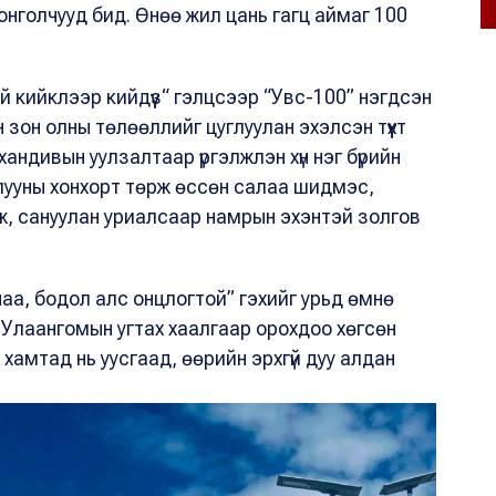
монголчууд бид. Өнөө жил цань гагц аймаг 100
й кийклээр кийдүүз“ гэлцсээр “Увс-100” нэгдсэн
зон олны төлөөллийг цуглуулан эхэлсэн түүхт
 хандивын уулзалтаар үргэлжлэн хүн нэг бүрийн
чулууны хонхорт төрж өссөн салаа шидмэс,
, сануулан уриалсаар намрын эхэнтэй золгов
наа, бодол алс онцлогтой” гэхийг урьд өмнө
г Улаангомын угтах хаалгаар орохдоо хөгсөн
амтад нь уусгаад, өөрийн эрхгүй дуу алдан