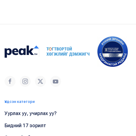
Үндсэн категори
Уурлах уу, учирлах уу?
Бидний 17 зорилт