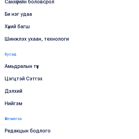
Санхүүгийн боловсрол
Би нэг удаа
Хүний багш
Шинжлэх ухаан, технологи
Бусад
Амьдралын түүх
Цэгцтэй Сэтгэх
Дэлхий
Нийгэм
Үйлчилгээ
Редакцын бодлого