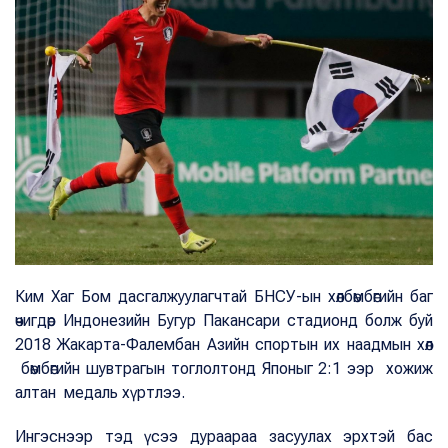
Ким Хаг Бом дасгалжуулагчтай БНСУ-ын хөлбөмбөгийн баг
өчигдөр Индонезийн Бугур Пакансари стадионд болж буй
2018 Жакарта-Фалембан Азийн спортын их наадмын хөл
бөмбөгийн шувтрагын тоглолтонд Японыг 2:1 ээр хожиж
алтан медаль хүртлээ.
Ингэснээр тэд үсээ дураараа засуулах эрхтэй бас