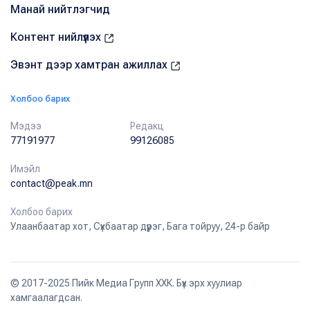
Манай нийтлэгчид
Контент нийлүүлэх
Эвэнт дээр хамтран ажиллах
Холбоо барих
Мэдээ
Редакц
77191977
99126085
Имэйл
contact@peak.mn
Холбоо барих
Улаанбаатар хот, Сүхбаатар дүүрэг, Бага тойруу, 24-р байр
© 2017-2025 Пийк Медиа Групп ХХК. Бүх эрх хуулиар
хамгаалагдсан.