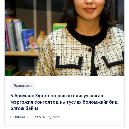
Ярилцлага
Б.Ариунаа: Хүүхдээ солонгост аялуулангаа
мэргэжил сонголтод нь туслах боломжийг бид
олгож байна
Б.Номин
・ 11 сарын 17, 2025