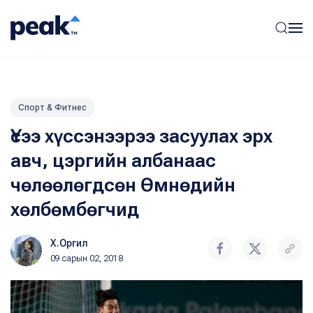
Спорт & Фитнес
Үсээ хүссэнээрээ засуулах эрх
авч, цэргийн албанаас
чөлөөлөгдсөн Өмнөдийн
хөлбөмбөгчид
Х.Оргил
09 сарын 02, 2018