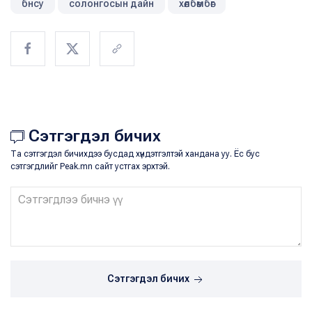
бнсу
солонгосын дайн
хөлбөмбөг
Сэтгэгдэл бичих
Та сэтгэгдэл бичихдээ бусдад хүндэтгэлтэй хандана уу. Ёс бус
сэтгэгдлийг Peak.mn сайт устгах эрхтэй.
Сэтгэгдэл бичих