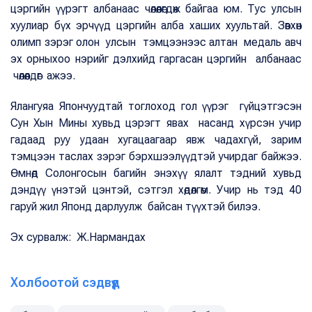
цэргийн үүрэгт албанаас чөлөөлөгдөж байгаа юм. Тус улсын
хуулиар бүх эрчүүд цэргийн алба хаших хуультай. Зөвхөн
олимп зэрэг олон улсын тэмцээнээс алтан медаль авч
эх орныхоо нэрийг дэлхийд гаргасан цэргийн албанаас
чөлөөлдөг ажээ.
Ялангуяа Япончуудтай тоглоход гол үүрэг гүйцэтгэсэн
Сун Хын Мины хувьд цэрэгт явах насанд хүрсэн учир
гадаад руу удаан хугацаагаар явж чадахгүй, зарим
тэмцээн таслах зэрэг бэрхшээлүүдтэй учирдаг байжээ.
Өмнөд Солонгосын багийн энэхүү ялалт тэдний хувьд
дэндүү үнэтэй цэнтэй, сэтгэл хөдөлгөм. Учир нь тэд 40
гаруй жил Японд дарлуулж байсан түүхтэй билээ.
Эх сурвалж: Ж.Нармандах
Холбоотой сэдвүүд