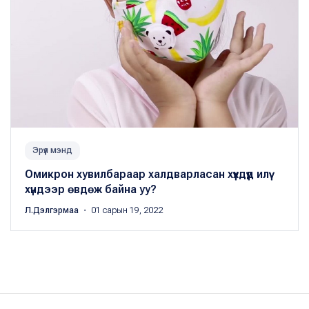
Эрүүл мэнд
Омикрон хувилбараар халдварласан хүүхдүүд илүү
хүндээр өвдөж байна уу?
Л.Дэлгэрмаа
・ 01 сарын 19, 2022