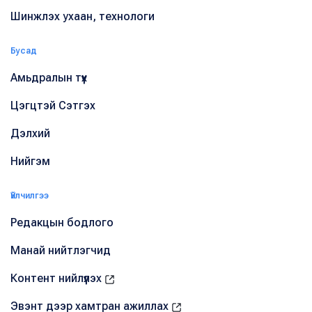
Шинжлэх ухаан, технологи
Бусад
Амьдралын түүх
Цэгцтэй Сэтгэх
Дэлхий
Нийгэм
Үйлчилгээ
Редакцын бодлого
Манай нийтлэгчид
Контент нийлүүлэх
Эвэнт дээр хамтран ажиллах