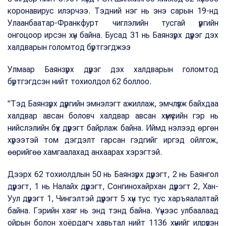
коронавирус илэрчээ. Тэдний нэг нь энэ сарын 19-нд
Улаанбаатар-Франкфурт чиглэлийн тусгай үүргийн
онгоцоор ирсэн хүн байна. Бусад 31 нь Баянзүрх дүүрэг дэх
халдварын голомтод бүртгэгджээ
Улмаар Баянзүрх дүүрэг дэх халдварын голомтод
бүртгэгдсэн нийт тохиолдол 62 боллоо.
"Тэд Баянзүрх дүүргийн эмнэлэгт ажиллаж, эмчлүүлж байхдаа
халдвар авсан боловч халдвар авсан хүмүүсийн гэр нь
нийслэлийн бүх дүүрэгт байрлаж байна. Иймд нэлээд өргөн
хүрээтэй том дэгдэлт гарсан гэдгийг иргэд ойлгож,
өөрийгөө хамгаалахад анхаарах хэрэгтэй.
Дээрх 62 тохиолдлын 50 нь Баянзүрх дүүрэгт, 2 нь Баянгол
дүүрэгт, 1 нь Налайх дүүрэгт, Сонгинохайрхан дүүрэгт 2, Хан-
Уул дүүрэгт 1, Чингэлтэй дүүрэгт 5 хүн тус тус харъяалалтай
байна. Гэрийн хаяг нь энд тэнд байна. Үүнээс улбаалаад
ойрын болон хоёрдагч хавьтал нийт 1136 хүнийг илрүүлэн