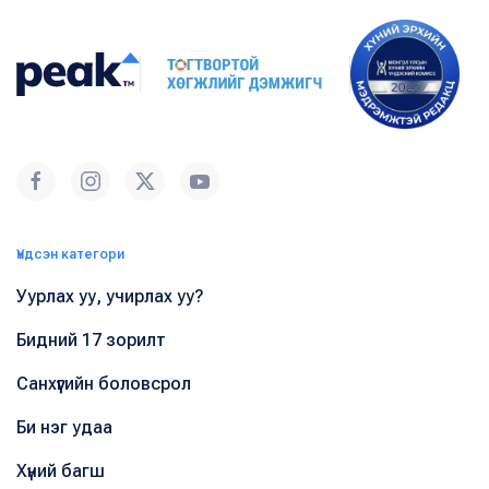
Үндсэн категори
Уурлах уу, учирлах уу?
Бидний 17 зорилт
Санхүүгийн боловсрол
Би нэг удаа
Хүний багш