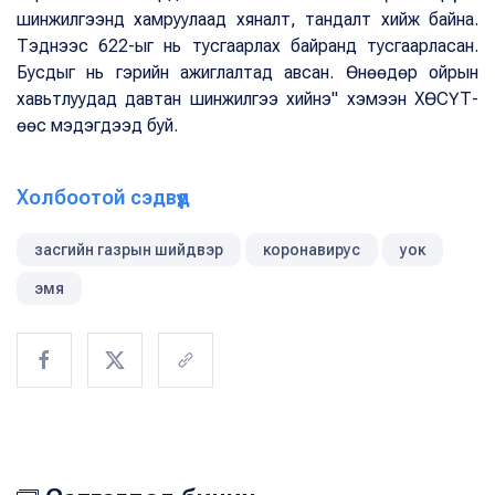
шинжилгээнд хамруулаад хяналт, тандалт хийж байна.
Тэднээс 622-ыг нь тусгаарлах байранд тусгаарласан.
Бусдыг нь гэрийн ажиглалтад авсан. Өнөөдөр ойрын
хавьтлуудад давтан шинжилгээ хийнэ" хэмээн ХӨСҮТ-
өөс мэдэгдээд буй.
Холбоотой сэдвүүд
засгийн газрын шийдвэр
коронавирус
уок
эмя