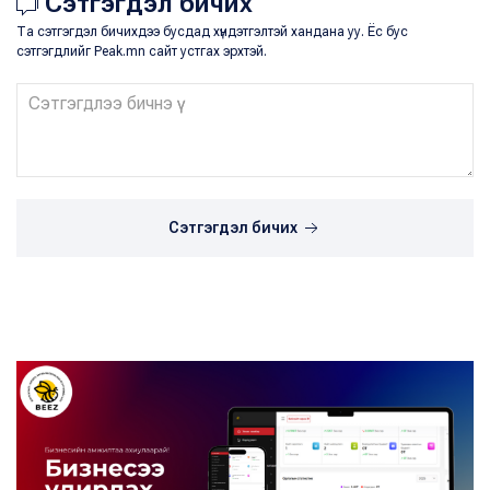
Сэтгэгдэл бичих
Та сэтгэгдэл бичихдээ бусдад хүндэтгэлтэй хандана уу. Ёс бус
сэтгэгдлийг Peak.mn сайт устгах эрхтэй.
Сэтгэгдэл бичих