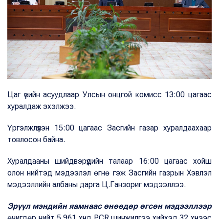
Цаг үеийн асуудлаар Улсын онцгой комисс 13:00 цагаас
хуралдаж эхэлжээ.
Үргэлжлүүлэн 15:00 цагаас Засгийн газар хуралдаахаар
товлосон байна.
Хуралдааны шийдвэрүүдийн талаар 16:00 цагаас хойш
олон нийтэд мэдээлэл өгнө гэж Засгийн газрын Хэвлэл
мэдээллийн албаны дарга Ц.Ганзориг мэдээллээ.
Эрүүл мэндийн яамнаас өнөөдөр өгсөн мэдээллээр
өчигдөр нийт 5.961 хүнд PCR шинжилгээ хийхэд 32 хүнээс