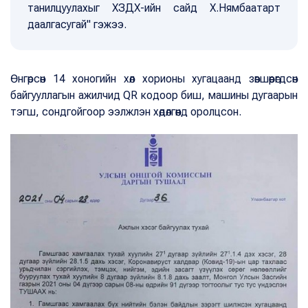
танилцуулахыг ХЗДХ-ийн сайд Х.Нямбаатарт
даалгасугай" гэжээ.
Өнгөрсөн 14 хоногийн хөл хорионы хугацаанд зөвшөөрөгдсөн
байгууллагын ажилчид QR кодоор биш, машины дугаарын
тэгш, сондгойгоор ээлжлэн хөдөлгөөнд оролцсон.