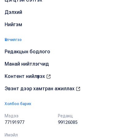
Дэлхий
Нийгэм
Үйлчилгээ
Редакцын бодлого
Манай нийтлэгчид
Контент нийлүүлэх
Эвэнт дээр хамтран ажиллах
Холбоо барих
Мэдээ
Редакц
77191977
99126085
Имэйл