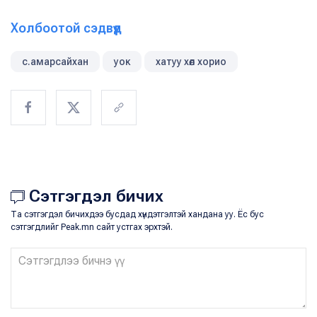
Холбоотой сэдвүүд
с.амарсайхан
уок
хатуу хөл хорио
Сэтгэгдэл бичих
Та сэтгэгдэл бичихдээ бусдад хүндэтгэлтэй хандана уу. Ёс бус
сэтгэгдлийг Peak.mn сайт устгах эрхтэй.