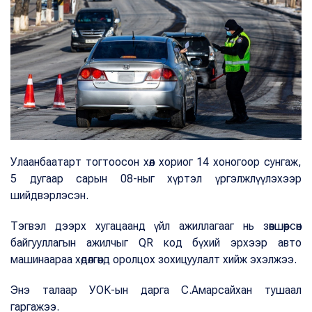
Улаанбаатарт тогтоосон хөл хориог 14 хоногоор сунгаж,
5 дугаар сарын 08-ныг хүртэл үргэлжлүүлэхээр
шийдвэрлэсэн.
Тэгвэл дээрх хугацаанд үйл ажиллагааг нь зөвшөөрсөн
байгууллагын ажилчыг QR код бүхий эрхээр авто
машинаараа хөдөлгөөнд оролцох зохицуулалт хийж эхэлжээ.
Энэ талаар УОК-ын дарга С.Амарсайхан тушаал
гаргажээ.