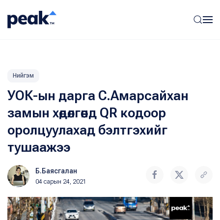
Нийгэм
УОК-ын дарга С.Амарсайхан
замын хөдөлгөөнд QR кодоор
оролцуулахад бэлтгэхийг
тушаажээ
Б.Баясгалан
04 сарын 24, 2021