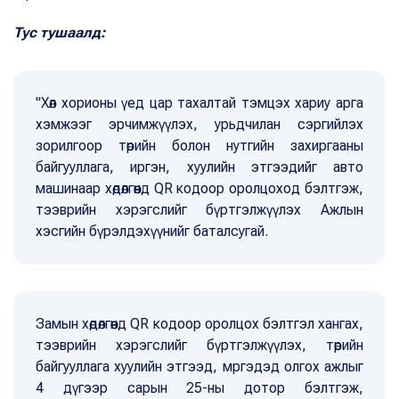
Тус тушаалд:
"Хөл хорионы үед цар тахалтай тэмцэх хариу арга
хэмжээг эрчимжүүлэх, урьдчилан сэргийлэх
зорилгоор төрийн болон нутгийн захиргааны
байгууллага, иргэн, хуулийн этгээдийг авто
машинаар хөдөлгөөнд QR кодоор оролцоход бэлтгэж,
тээврийн хэрэгслийг бүртгэлжүүлэх Ажлын
хэсгийн бүрэлдэхүүнийг баталсугай.
Замын хөдөлгөөнд QR кодоор оролцох бэлтгэл хангах,
тээврийн хэрэгслийг бүртгэлжүүлэх, төрийн
байгууллага хуулийн этгээд, мргэдэд олгох ажлыг
4 дүгээр сарын 25-ны дотор бэлтгэж,