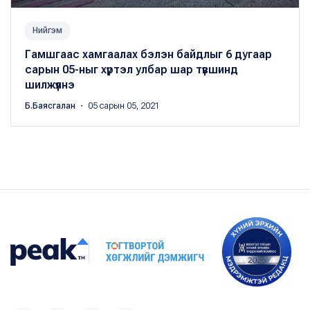
Нийгэм
Гамшгаас хамгаалах бэлэн байдлыг 6 дугаар
сарын 05-ныг хүртэл улбар шар түвшинд
шилжүүлнэ
Б.Баясгалан
・ 05 сарын 05, 2021