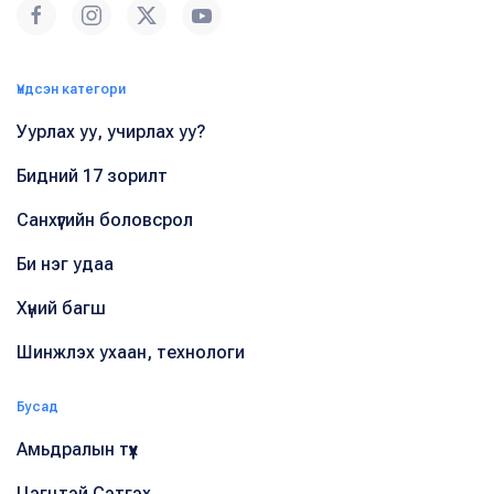
Үндсэн категори
Уурлах уу, учирлах уу?
Бидний 17 зорилт
Санхүүгийн боловсрол
Би нэг удаа
Хүний багш
Шинжлэх ухаан, технологи
Бусад
Амьдралын түүх
Цэгцтэй Сэтгэх