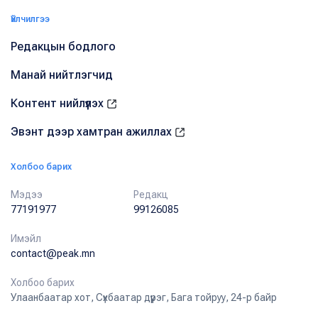
Үйлчилгээ
Редакцын бодлого
Манай нийтлэгчид
Контент нийлүүлэх
Эвэнт дээр хамтран ажиллах
Холбоо барих
Мэдээ
Редакц
77191977
99126085
Имэйл
contact@peak.mn
Холбоо барих
Улаанбаатар хот, Сүхбаатар дүүрэг, Бага тойруу, 24-р байр