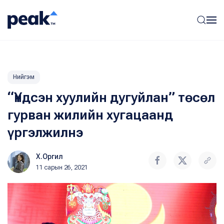
Нийгэм
“Үндсэн хуулийн дугуйлан” төсөл
гурван жилийн хугацаанд
үргэлжилнэ
Х.Оргил
11 сарын 26, 2021