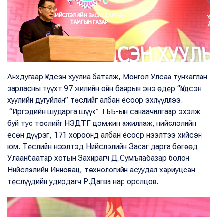
Анхдугаар Үндсэн хуулиа баталж, Монгол Улсаа тунхаглан
зарласны түүхт 97 жилийн ойн баярын энэ өдөр “Үндсэн
хуулийн дугуйлан” төслийг албан ёсоор эхлүүллээ.
“Иргэдийн шударга шүүх” ТББ-ын санаачилгаар эхэлж
буй тус төслийг НЗДТГ дэмжин ажиллаж, нийслэлийн
есөн дүүрэг, 171 хороонд албан ёсоор нээлтээ хийсэн
юм. Төслийн нээлтэд Нийслэлийн Засаг дарга бөгөөд
Улаанбаатар хотын Захирагч Д.Сумъяабазар болон
Нийслэлийн Инновац, технологийн асуудал хариуцсан
төслүүдийн удирдагч Р.Дагва нар оролцов.