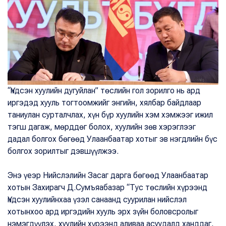
“Үндсэн хуулийн дугуйлан” төслийн гол зорилго нь ард
иргэдэд хууль тогтоомжийг энгийн, хялбар байдлаар
таниулан сурталчлах, хүн бүр хуулийн хэм хэмжээг ижил
тэгш дагаж, мөрддөг болох, хуулийн зөв хэрэглээг
дадал болгох бөгөөд Улаанбаатар хотыг эв нэгдлийн бүс
болгох зорилтыг дэвшүүлжээ.
Энэ үеэр Нийслэлийн Засаг дарга бөгөөд Улаанбаатар
хотын Захирагч Д.Сумъяабазар “Тус төслийн хүрээнд
Үндсэн хуулийнхаа үзэл санаанд суурилан нийслэл
хотынхоо ард иргэдийн хууль эрх зүйн боловсролыг
нэмэгдүүлэх, хуулийн хүрээнд аливаа асуудалд ханддаг,