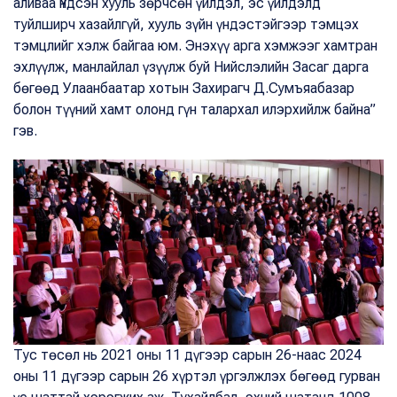
аливаа Үндсэн хууль зөрчсөн үйлдэл, эс үйлдэлд
туйлширч хазайлгүй, хууль зүйн үндэстэйгээр тэмцэх
тэмцлийг хэлж байгаа юм. Энэхүү арга хэмжээг хамтран
эхлүүлж, манлайлал үзүүлж буй Нийслэлийн Засаг дарга
бөгөөд Улаанбаатар хотын Захирагч Д.Сумъяабазар
болон түүний хамт олонд гүн талархал илэрхийлж байна”
гэв.
Тус төсөл нь 2021 оны 11 дүгээр сарын 26-наас 2024
оны 11 дүгээр сарын 26 хүртэл үргэлжлэх бөгөөд гурван