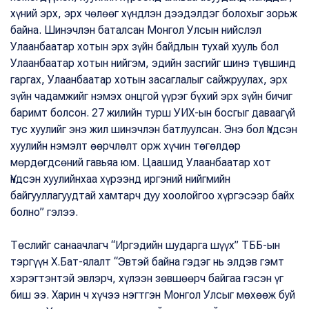
хүний эрх, эрх чөлөөг хүндлэн дээдэлдэг болохыг зорьж
байна. Шинэчлэн баталсан Монгол Улсын нийслэл
Улаанбаатар хотын эрх зүйн байдлын тухай хууль бол
Улаанбаатар хотын нийгэм, эдийн засгийг шинэ түвшинд
гаргах, Улаанбаатар хотын засаглалыг сайжруулах, эрх
зүйн чадамжийг нэмэх онцгой үүрэг бүхий эрх зүйн бичиг
баримт болсон. 27 жилийн турш УИХ-ын босгыг даваагүй
тус хуулийг энэ жил шинэчлэн батлуулсан. Энэ бол Үндсэн
хуулийн нэмэлт өөрчлөлт орж хүчин төгөлдөр
мөрдөгдсөний гавьяа юм. Цаашид Улаанбаатар хот
Үндсэн хуулийнхаа хүрээнд иргэний нийгмийн
байгууллагуудтай хамтарч дуу хоолойгоо хүргэсээр байх
болно” гэлээ.
Төслийг санаачлагч “Иргэдийн шударга шүүх” ТББ-ын
тэргүүн Х.Бат-ялалт “Эвтэй байна гэдэг нь элдэв гэмт
хэрэгтэнтэй эвлэрч, хүлээн зөвшөөрч байгаа гэсэн үг
биш ээ. Харин ч хүчээ нэгтгэн Монгол Улсыг мөхөөж буй