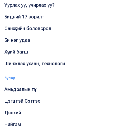
Уурлах уу, учирлах уу?
Бидний 17 зорилт
Санхүүгийн боловсрол
Би нэг удаа
Хүний багш
Шинжлэх ухаан, технологи
Бусад
Амьдралын түүх
Цэгцтэй Сэтгэх
Дэлхий
Нийгэм