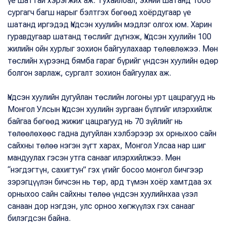
үе шаттай хэрэгжих аж. Тухайлбал, эхний шатанд 1008
сургагч багш нарыг бэлтгэх бөгөөд хоёрдугаар үе
шатанд иргэдэд Үндсэн хуулийн мэдлэг олгох юм. Харин
гуравдугаар шатанд төслийг дүгнэж, Үндсэн хуулийн 100
жилийн ойн хурлыг зохион байгуулахаар төлөвлөжээ. Мөн
төслийн хүрээнд бямба гараг бүрийг үндсэн хуулийн өдөр
болгон зарлаж, сургалт зохион байгуулах аж.
Үндсэн хуулийн дугуйлан төслийн логоны урт цацрагууд нь
Монгол Улсын Үндсэн хуулийн зургаан бүлгийг илэрхийлж
байгаа бөгөөд жижиг цацрагууд нь 70 зүйлийг нь
төлөөлөхөөс гадна дугуйлан хэлбэрээр эх орныхоо сайн
сайхны төлөө нэгэн зүгт харах, Монгол Улсаа нар шиг
мандуулах гэсэн утга санааг илэрхийлжээ. Мөн
“нэгдэгтүн, сахигтун” гэх үгийг босоо монгол бичгээр
зэрэгцүүлэн бичсэн нь төр, ард түмэн хоёр хамтдаа эх
орныхоо сайн сайхны төлөө үндсэн хуулийнхаа үзэл
санаан дор нэгдэн, улс орноо хөгжүүлэх гэх санааг
билэгдсэн байна.