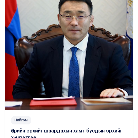
Нийгэм
Өөрийн эрхийг шаардахын хамт бусдын эрхийг
хүндэтгэе