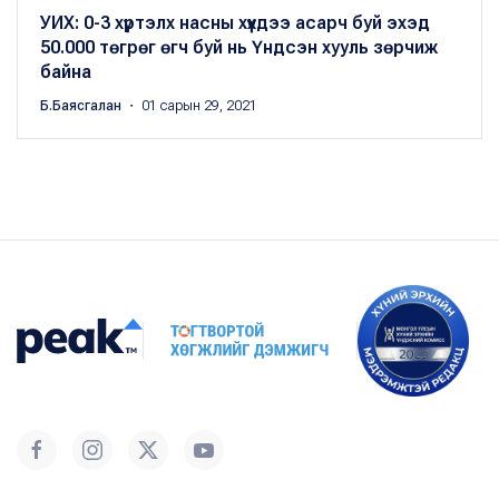
УИХ: 0-3 хүртэлх насны хүүхдээ асарч буй эхэд
50.000 төгрөг өгч буй нь Үндсэн хууль зөрчиж
байна
Б.Баясгалан
・ 01 сарын 29, 2021