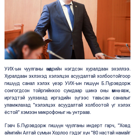
УИХ-ын чуулганы өнөөдрийн нэгдсэн хуралдаан эхэллээ.
Хуралдаан эхлэхэд хэлэлцэх асуудалтай холбоотойгоор
гишүүд санал хэлэх үеэр УИХ-ын гишүүн Б.Пүрэвдорж
сонгогдсон тойргийнхоо сумдаар шинэ оны өмнө явж,
иргэдтэй уулзахад иргэдийн зүгээс тавьсан саналыг
уламжлахад "хэлэлцэх асуудалтай холбоотой үг хэлэх
ёстой" хэмээн микрофоныг нь унтраав.
Гэвч Б.Пүрэвдорж гишүүн чуулганы индерт гарч, "Ховд
аймгийн Алтай сумын Хорлоо гэдэг хүн "80 настай намайг