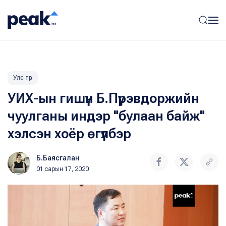
Улс төр
УИХ-ын гишүүн Б.Пүрэвдоржийн
чуулганы индэр "булаан байж"
хэлсэн хоёр өгүүлбэр
Б.Баясгалан
01 сарын 17, 2020