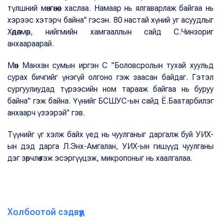
түлшний мөнгөнөөс хаслаа. Намаар нь ялгаварлаж байгаа нь
хэрээс хэтэрч байна" гэсэн. 80 настай хүний уг асуудлыг
Хөдөлмөр, нийгмийн хамгааллын сайд С.Чинзориг
анхаараарай.
Мөн Манхан сумын иргэн С "Боловсролын тухай хуульд
сурах бичгийг үнэгүй олгоно гэж заасан байдаг. Гэтэл
сургуулиудад түрээсийн ном тарааж байгаа нь буруу
байна" гэж байна. Үүнийг БСШУС-ын сайд Ё.Баатарбилэг
анхаарч үзээрэй" гэв.
Түүнийг үг хэлж байх үед нь чуулганыг даргалж буй УИХ-
ын дэд дарга Л.Энх-Амгалан, УИХ-ын гишүүд чуулганы
дэг зөрчлөө гэж эсэргүүцэж, микропоныг нь хаалгалаа.
Холбоотой сэдвүүд