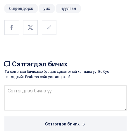
б.пүрэвдорж
уих
чуулган
Сэтгэгдэл бичих
Та сэтгэгдэл бичихдээ бусдад хүндэтгэлтэй хандана уу. Ёс бус
сэтгэгдлийг Peak.mn сайт устгах эрхтэй.
Сэтгэгдэл бичих