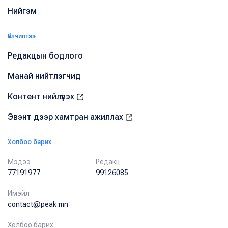
Нийгэм
Үйлчилгээ
Редакцын бодлого
Манай нийтлэгчид
Контент нийлүүлэх
Эвэнт дээр хамтран ажиллах
Холбоо барих
Мэдээ
Редакц
77191977
99126085
Имэйл
contact@peak.mn
Холбоо барих