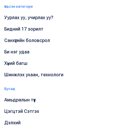
Үндсэн категори
Уурлах уу, учирлах уу?
Бидний 17 зорилт
Санхүүгийн боловсрол
Би нэг удаа
Хүний багш
Шинжлэх ухаан, технологи
Бусад
Амьдралын түүх
Цэгцтэй Сэтгэх
Дэлхий