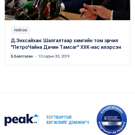
Нийгэм
Д.Энхсайхан: Шалгалтаар хамгийн том зөрчил
"ПетроЧайна Дачин Тамсаг" ХХК-иас илэрсэн
Б.Баясгалан
・ 10 сарын 30, 2019