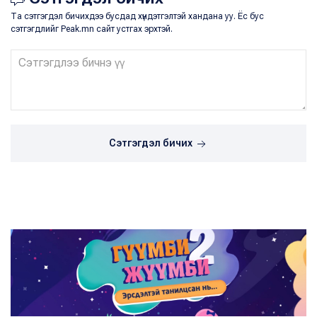
Та сэтгэгдэл бичихдээ бусдад хүндэтгэлтэй хандана уу. Ёс бус
сэтгэгдлийг Peak.mn сайт устгах эрхтэй.
Сэтгэгдэл бичих