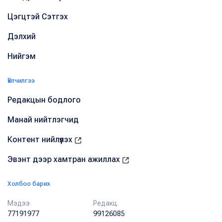
Цэгцтэй Сэтгэх
Дэлхий
Нийгэм
Үйлчилгээ
Редакцын бодлого
Манай нийтлэгчид
Контент нийлүүлэх
Эвэнт дээр хамтран ажиллах
Холбоо барих
Мэдээ
Редакц
77191977
99126085