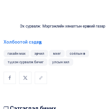
Эх сурвалж: Мэргэжлийн хяналтын ерөнхий газар
Холбоотой сэдвүүд
гахайн мах
зөрчил
мхег
соёлын өв
түүхэн сурвалж бичиг
улсын хил
Сэтгэгдэл бичих