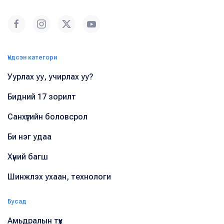
Үндсэн категори
Уурлах уу, учирлах уу?
Бидний 17 зорилт
Санхүүгийн боловсрол
Би нэг удаа
Хүний багш
Шинжлэх ухаан, технологи
Бусад
Амьдралын түүх