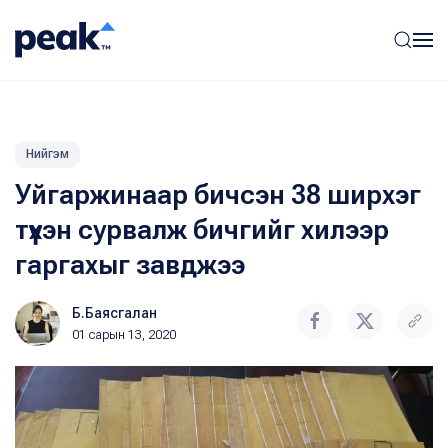
Нийгэм
Уйгаржинаар бичсэн 38 ширхэг
түүхэн сурвалж бичгийг хилээр
гаргахыг завджээ
Б.Баясгалан
01 сарын 13, 2020