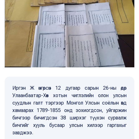
Иргэн Ж өнгөрсөн 12 дугаар сарын 26-ны өдөр
Улаанбаатар-Хөх хотын чиглэлийн олон улсын
суудлын галт тэргээр Монгол Улсын соёлын өвд
хамаарах 1789-1855 онд зохиогдсон, уйгаржин
бичгээр бичигдсэн 38 ширхэг түүхэн сурвалж
бичгийг хууль бусаар улсын хилээр гаргахыг
завджээ.