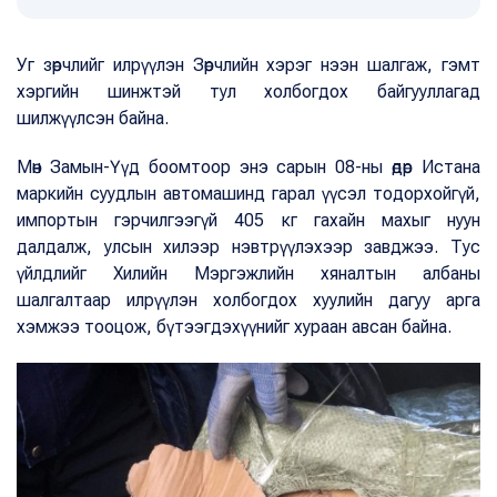
Уг зөрчлийг илрүүлэн Зөрчлийн хэрэг нээн шалгаж, гэмт
хэргийн шинжтэй тул холбогдох байгууллагад
шилжүүлсэн байна.
Мөн Замын-Үүд боомтоор энэ сарын 08-ны өдөр Истана
маркийн суудлын автомашинд гарал үүсэл тодорхойгүй,
импортын гэрчилгээгүй 405 кг гахайн махыг нуун
далдалж, улсын хилээр нэвтрүүлэхээр завджээ. Тус
үйлдлийг Хилийн Мэргэжлийн хяналтын албаны
шалгалтаар илрүүлэн холбогдох хуулийн дагуу арга
хэмжээ тооцож, бүтээгдэхүүнийг хураан авсан байна.