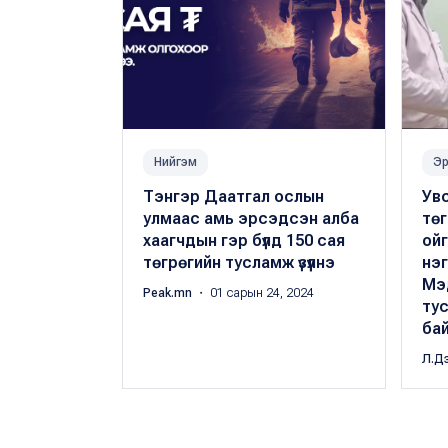
Нийгэм
Эр
Тэнгэр Даатгал ослын
Увс
улмаас амь эрсэдсэн алба
төг
хаагчдын гэр бүлд 150 сая
ой
төгрөгийн тусламж үзүүлнэ
нэ
Мэ
Peak.mn
・ 01 сарын 24, 2024
ту
бай
Л.Д