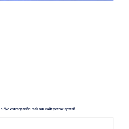
с бус сэтгэгдлийг Peak.mn сайт устгах эрхтэй.