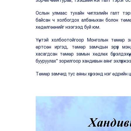
зорчигчийн гурав, тээшийн нэг галт тэрэг о
Ослын улмаас тухайн чиглэлийн галт тэрэ
байсан ч холбогдох албаныхан болон төм
хөдөлгөөнийг нээгээд буй юм.
Үүнтэй холбоотойгоор Монголын төмөр з
өртсөн иргэд, төмөр замчдын эрүүл мэн
хасагдсан төмөр замын хөдлөх бүрэлдэхүү
бууруулах" зорилгоор хандивын аянг эхлүүлжэ
Төмөр замчид тус аяны хүрээнд нэг өдрийн ц