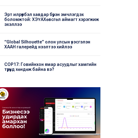
Эрт илрүүлбэл хавдар бүрэн эмчлэгдэх
боломжтой: ХЭҮА​Хөвсгөл аймагт хэрэгжиж
эхэллээ
“Global Silhouette” олон улсын үзэсгэлэн
ХААН галерейд нээлтээ хийлээ
COP17: Говийнхон ямар асуудлыг хамгийн
түрүүнд хөндөж байна вэ?