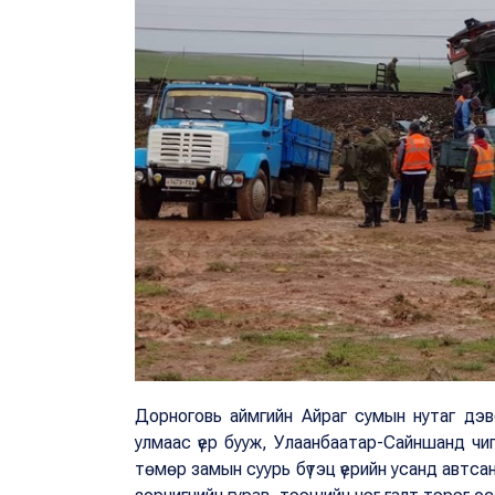
Дорноговь аймгийн Айраг сумын нутаг дэ
улмаас үер бууж, Улаанбаатар-Сайншанд чи
төмөр замын суурь бүтэц үерийн усанд автсан.