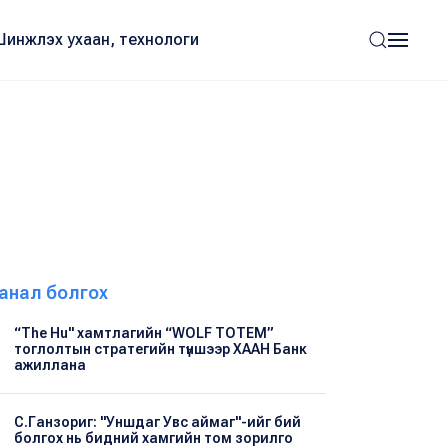
Шинжлэх ухаан, технологи
анал болгох
“The Hu" хамтлагийн “WOLF TOTEM”
тоглолтын стратегийн түншээр ХААН Банк
ажиллана
С.Ганзориг: "Уншдаг Увс аймаг"-ийг бий
болгох нь бидний хамгийн том зорилго