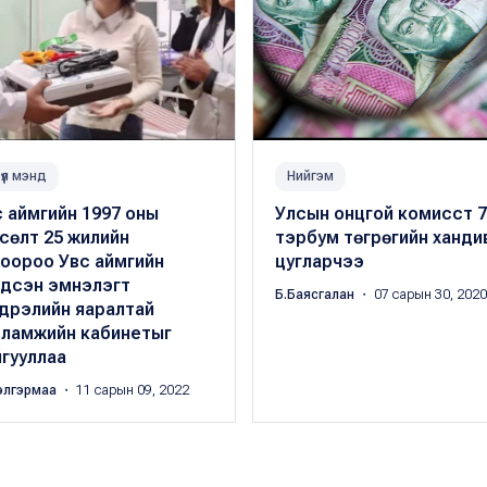
үүл мэнд
Нийгэм
 аймгийн 1997 оны
Улсын онцгой комисст 7
сөлт 25 жилийн
тэрбум төгрөгийн ханди
гоороо Увс аймгийн
цугларчээ
гдсэн эмнэлэгт
Б.Баясгалан
・ 07 сарын 30, 2020
дрэлийн яаралтай
сламжийн кабинетыг
гууллаа
элгэрмаа
・ 11 сарын 09, 2022