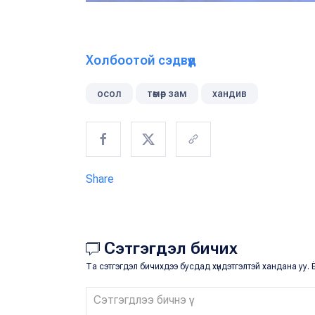
Холбоотой сэдвүүд
осол
төмөр зам
хандив
Share
Сэтгэгдэл бичих
Та сэтгэгдэл бичихдээ бусдад хүндэтгэлтэй хандана уу. Ё