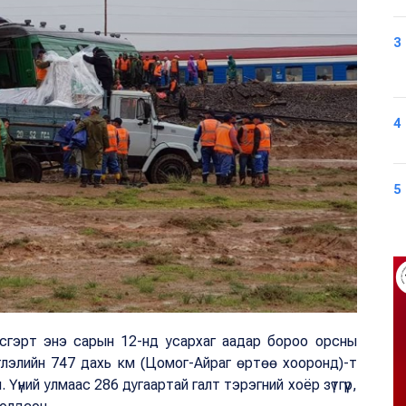
3
4
5
всгэрт энэ сарын 12-нд усархаг аадар бороо орсны
глэлийн 747 дахь км (Цомог-Айраг өртөө хооронд)-т
 Үүний улмаас 286 дугаартай галт тэрэгний хоёр зүтгүүр,