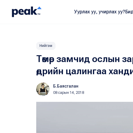
Уурлах уу, учирлах уу?
Бид
Нийгэм
Төмөр замчид ослын з
өдрийн цалингаа ханд
Б.Баясгалан
08 сарын 14, 2018