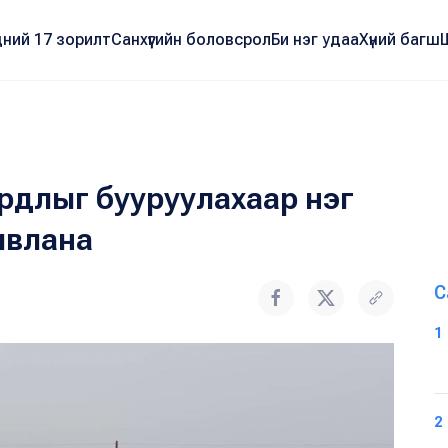
ний 17 зорилт
Санхүүгийн боловсрол
Би нэг удаа
Хүний багш
ардлыг бууруулахаар нэг
ивлана
С
1
2