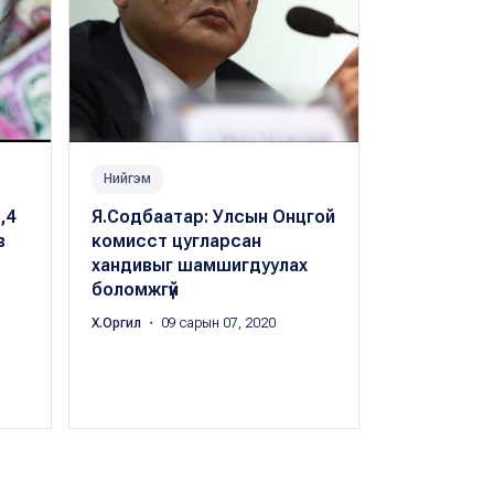
Нийгэм
Нийгэм
,4
Я.Содбаатар: Улсын Онцгой
Г.Тэмүүлэн:
в
комисст цугларсан
төг ханди
хандивыг шамшигдуулах
БОЛОХОД 
боломжгүй
Х.Оргил
・ 11 с
Х.Оргил
・ 09 сарын 07, 2020