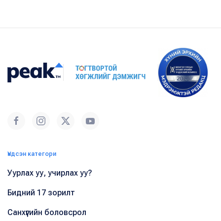
Үндсэн категори
Уурлах уу, учирлах уу?
Бидний 17 зорилт
Санхүүгийн боловсрол