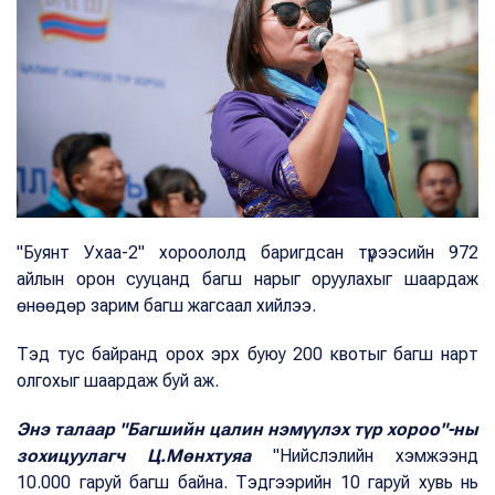
"Буянт Ухаа-2" хороололд баригдсан түрээсийн 972
айлын орон сууцанд багш нарыг оруулахыг шаардаж
өнөөдөр зарим багш жагсаал хийлээ.
Тэд тус байранд орох эрх буюу 200 квотыг багш нарт
олгохыг шаардаж буй аж.
Энэ талаар "Багшийн цалин нэмүүлэх түр хороо"-ны
зохицуулагч Ц.Мөнхтуяа
"Нийслэлийн хэмжээнд
10.000 гаруй багш байна. Тэдгээрийн 10 гаруй хувь нь