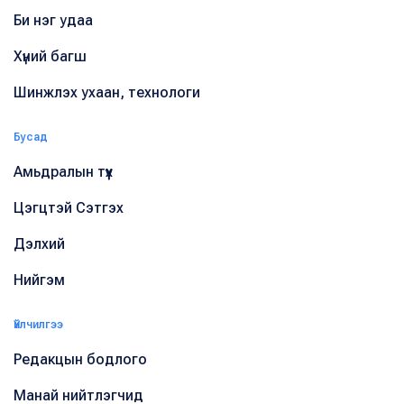
Би нэг удаа
Хүний багш
Шинжлэх ухаан, технологи
Бусад
Амьдралын түүх
Цэгцтэй Сэтгэх
Дэлхий
Нийгэм
Үйлчилгээ
Редакцын бодлого
Манай нийтлэгчид