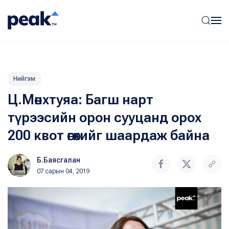
Нийгэм
Ц.Мөнхтуяа: Багш нарт
түрээсийн орон сууцанд орох
200 квот өгөхийг шаардаж байна
Б.Баясгалан
07 сарын 04, 2019