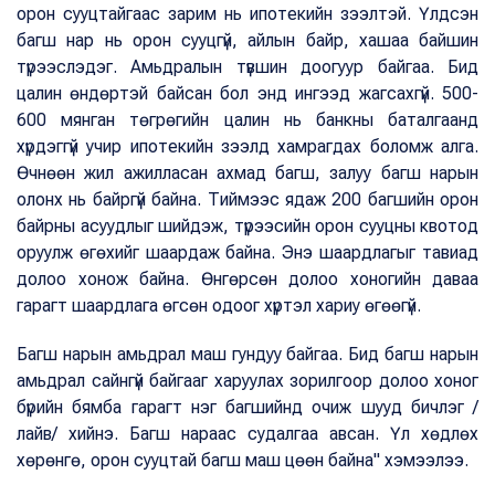
орон сууцтайгаас зарим нь ипотекийн зээлтэй. Үлдсэн
багш нар нь орон сууцгүй, айлын байр, хашаа байшин
түрээслэдэг. Амьдралын түвшин доогуур байгаа. Бид
цалин өндөртэй байсан бол энд ингээд жагсахгүй. 500-
600 мянган төгрөгийн цалин нь банкны баталгаанд
хүрдэггүй учир ипотекийн зээлд хамрагдах боломж алга.
Өчнөөн жил ажилласан ахмад багш, залуу багш нарын
олонх нь байргүй байна. Тиймээс ядаж 200 багшийн орон
байрны асуудлыг шийдэж, түрээсийн орон сууцны квотод
оруулж өгөхийг шаардаж байна. Энэ шаардлагыг тавиад
долоо хонож байна. Өнгөрсөн долоо хоногийн даваа
гарагт шаардлага өгсөн одоог хүртэл хариу өгөөгүй.
Багш нарын амьдрал маш гундуу байгаа. Бид багш нарын
амьдрал сайнгүй байгааг харуулах зорилгоор долоо хоног
бүрийн бямба гарагт нэг багшийнд очиж шууд бичлэг /
лайв/ хийнэ. Багш нараас судалгаа авсан. Үл хөдлөх
хөрөнгө, орон сууцтай багш маш цөөн байна" хэмээлээ.