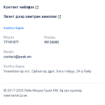
Контент нийлүүлэх
Эвэнт дээр хамтран ажиллах
Холбоо барих
Мэдээ
Редакц
77191977
99126085
Имэйл
contact@peak.mn
Холбоо барих
Улаанбаатар хот, Сүхбаатар дүүрэг, Бага тойруу, 24-р байр
© 2017-2025 Пийк Медиа Групп ХХК. Бүх эрх хуулиар
хамгаалагдсан.