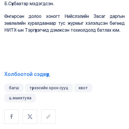
Б.Сүхбаатар мэдэгдсэн.
Өнгөрсөн долоо хоногт Нийслэлийн Засаг даргын
зөвлөлийн хуралдаанаар тус журмыг хэлэлцсэн бөгөөд
НИТХ-ын Тэргүүлэгчид дэмжсэн тохиолдолд батлах юм.
Холбоотой сэдвүүд
багш
түрээсийн орон сууц
квот
ц.мөнхтуяа