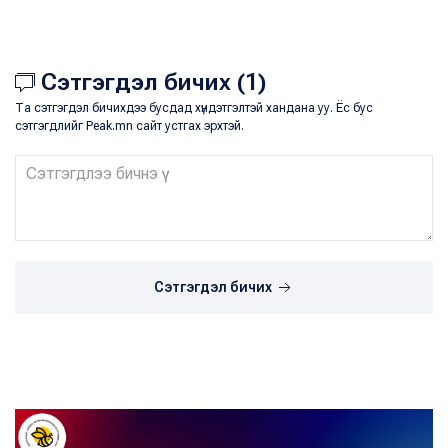
Сэтгэгдэл бичих (1)
Та сэтгэгдэл бичихдээ бусдад хүндэтгэлтэй хандана уу. Ёс бус
сэтгэгдлийг Peak.mn сайт устгах эрхтэй.
Сэтгэгдэл бичих