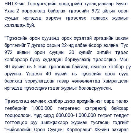
НИТХ-ын Тэргүүлэгчдийн өнөөдрийн хуралдаанаар Буянт
Ухаа-2 хороололд байрлах түрээсийн 972 айлын орон
сууцыг иргэдэд хэрхэн түрээслэх талаарх журмыг
хэлэлцэж буй.
"Түрээсийн орон сууцанд орох хүсэлтэй иргэдийн цахим
бүртгэлийг 7 дугаар сарын 22-нд албан ёсоор эхлүүлнэ. Тус
972 айлын орон сууцны 30 хувийг энгийн түрээс
хэлбэрээр буюу худалдан борлуулахгүй түрээслүүлнэ. Мөн
30 хувийг нь 5 жил түрээслэж байгаад өмчлөх хэлбэр рүү
оруулна. Үлдсэн 40 хувийг нь түрээсийн орон сууц
барихад зориулагдсан газар чөлөөлөлтөд хамрагдсан
иргэдэд түрээслүүлнэ гэдэг журмыг боловсруулсан.
Түрээслээд өмчлөх хэлбэр дээр өрхүүдийн нэг сард төлөх
төлбөрийг 1.000.000 төгрөгөөс хэтрүүлэхгүй байхаар
тооцоолсон. Үүнд сард 600.000-1.000.000 төгрөг төлдөг
тогтолцоо руу шилжүүлэхээр журман тусгасан гэдгийг
"Нийслэлийн Орон Сууцны Корпораци” ХК-ийн захирал