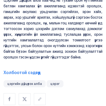
Цэргийн дүйцүүлэх алба хаагчид нь тухайн орон нутгийнхаа
батлан хамгаалах үйл ажиллагаанд идэвхтэй оролцох,
гамшгийн аюулаас урьдчилан сэргийлэх, эрэн хайх,
аврах, хор уршгийг арилгах, хойшлуулшгүй сэргээн босгох
ажиллагаанд оролцох, хүн, малын гоц халдварт өвчний үед
тогтоосон хорио цээрийн дэглэм сахиулахад дэмжлэг
үзүүлэх, хүмүүнлэгийн үйл ажиллагаанд туслалцаа үзүүлэх, орон
нутгийн хамгаалалтад оногдуулсан томилгоот үүргээ
гүйцэтгэх, улсын болон орон нутгийн хэмжээнд хэрэгжүүлж
байгаа бүтээн байгуулалтын ажилд зохион байгуулалттай
оролцох гэсэн үндсэн үүргийг гүйцэтгэдэг байна.
Холбоотой сэдвүүд
цэргийн дүйцүүлэх алба
цэрэг