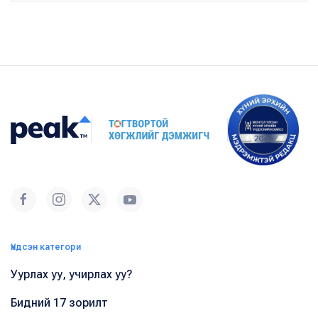
Үндсэн категори
Уурлах уу, учирлах уу?
Бидний 17 зорилт