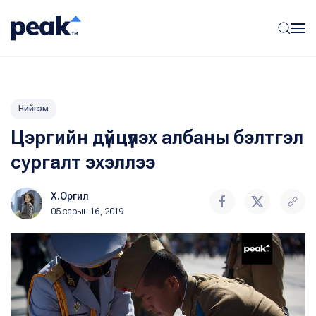
Нийгэм
Цэргийн дүйцүүлэх албаны бэлтгэл
сургалт эхэллээ
Х.Оргил
05 сарын 16, 2019