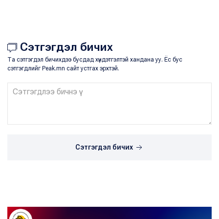
Сэтгэгдэл бичих
Та сэтгэгдэл бичихдээ бусдад хүндэтгэлтэй хандана уу. Ёс бус
сэтгэгдлийг Peak.mn сайт устгах эрхтэй.
Сэтгэгдэл бичих