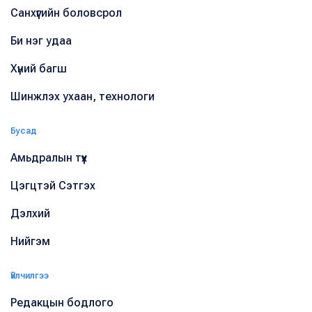
Санхүүгийн боловсрол
Би нэг удаа
Хүний багш
Шинжлэх ухаан, технологи
Бусад
Амьдралын түүх
Цэгцтэй Сэтгэх
Дэлхий
Нийгэм
Үйлчилгээ
Редакцын бодлого