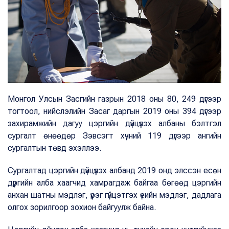
Монгол Улсын Засгийн газрын 2018 оны 80, 249 дүгээр
тогтоол, нийслэлийн Засаг даргын 2019 оны 394 дүгээр
захирамжийн дагуу цэргийн дүйцүүлэх албаны бэлтгэл
сургалт өнөөдөр Зэвсэгт хүчний 119 дүгээр ангийн
сургалтын төвд эхэллээ.
Сургалтад цэргийн дүйцүүлэх албанд 2019 онд элссэн есөн
дүүргийн алба хаагчид хамрагдаж байгаа бөгөөд цэргийн
анхан шатны мэдлэг, үүрэг гүйцэтгэх үеийн мэдлэг, дадлага
олгох зорилгоор зохион байгуулж байна.