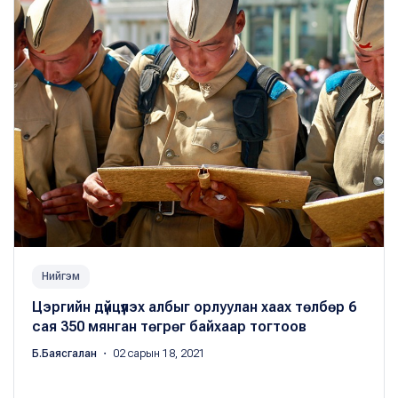
Нийгэм
Цэргийн дүйцүүлэх албыг орлуулан хаах төлбөр 6
сая 350 мянган төгрөг байхаар тогтоов
Б.Баясгалан
・ 02 сарын 18, 2021