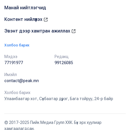
Манай нийтлэгчид
Контент нийлүүлэх
Эвэнт дээр хамтран ажиллах
Холбоо барих
Мэдээ
Редакц
77191977
99126085
Имэйл
contact@peak.mn
Холбоо барих
Улаанбаатар хот, Сүхбаатар дүүрэг, Бага тойруу, 24-р байр
© 2017-2025 Пийк Медиа Групп ХХК. Бүх эрх хуулиар
хамгаалагдсан.