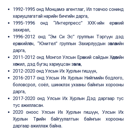
1992-1995 онд Монцамэ агентлаг, Ил товчоо сонинд
хариуцлагатай нарийн бичгийн дарга,
1995-1996 онд “Интерпресс” ХХК-ийн ерөнхий
захирал,
1996-2012 онд “Эм Си Эс” группын Тэргүүн дэд
ерөнхийлөгч, “Юнител” группын Захирлуудын зөвлөлийн
дарга,
2011-2012 онд Монгол Улсын Ерөнхий сайдын Хөдөөгийн
хөгжил, дэд бүгэц хариуцсан зөвлөх,
2012-2020 онд Улсын Их Хурлын гишүүн,
2016-2017 онд Улсын Их Хурлын Нийгмийн бодлого,
боловсрол, соёл, шинжлэх ухааны байнгын хорооны
дарга,
2017-2020 онд Улсын Их Хурлын Дэд даргаар тус
тус ажилласан.
2020 оноос Улсын Их Хурлын гишүүн, Улсын Их
Хурлын Төрийн байгуулалтын байнгын хорооны
даргаар ажиллаж байна.