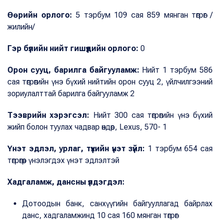
Өөрийн орлого:
5 тэрбум 109 сая 859 мянган төгрөг /
жилийн/
Гэр бүлийн нийт гишүүдийн орлого:
0
Орон сууц, барилга байгууламж:
Нийт 1 тэрбум 586
сая төгрөгийн үнэ бүхий нийтийн орон сууц 2, үйлчилгээний
зориулалттай барилга байгууламж 2
Тээврийн хэрэгсэл:
Нийт 300 сая төгрөгийн үнэ бүхий
жийп болон туулах чадвар өндөр, Lexus, 570- 1
Үнэт эдлэл, урлаг, түүхийн үнэт зүйл:
1 тэрбум 654 сая
төгрөгөөр үнэлэгдэх үнэт эдлэлтэй
Хадгаламж, дансны үлдэгдэл:
Дотоодын банк, санхүүгийн байгууллагад байрлах
данс, хадгаламжинд 10 сая 160 мянган төгрөг