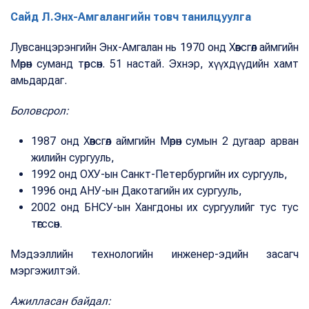
Сайд Л.Энх-Амгалангийн товч танилцуулга
Лувсанцэрэнгийн Энх-Амгалан нь 1970 онд Хөвсгөл аймгийн
Мөрөн суманд төрсөн. 51 настай. Эхнэр, хүүхдүүдийн хамт
амьдардаг.
Боловсрол:
1987 онд Хөвсгөл аймгийн Мөрөн сумын 2 дугаар арван
жилийн сургууль,
1992 онд ОХУ-ын Санкт-Петербургийн их сургууль,
1996 онд АНУ-ын Дакотагийн их сургууль,
2002 онд БНСУ-ын Хангдоны их сургуулийг тус тус
төгссөн.
Мэдээллийн технологийн инженер-эдийн засагч
мэргэжилтэй.
Ажилласан байдал: