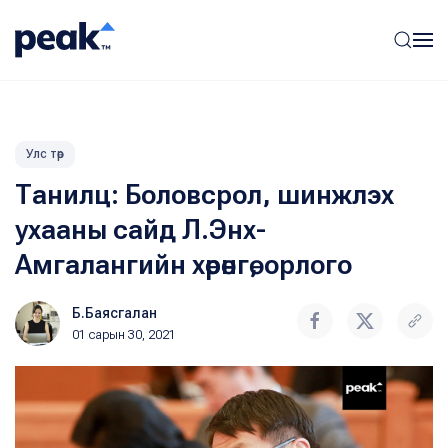
Улс төр
Танилц: Боловсрол, шинжлэх
ухааны сайд Л.Энх-
Амгалангийн хөрөнгө, орлого
Б.Баясгалан
01 сарын 30, 2021