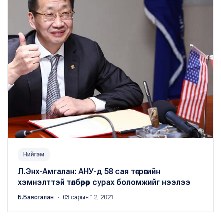
Нийгэм
Л.Энх-Амгалан: АНУ-д 58 сая төгрөгийн
хэмнэлттэй төлбөрөөр сурах боломжийг нээлээ
Б.Баясгалан
・ 03 сарын 12, 2021