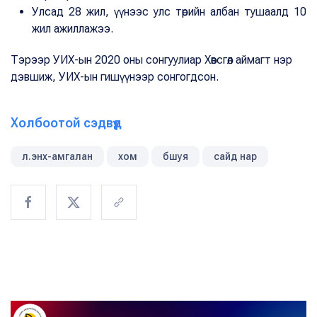
Улсад 28 жил, үүнээс улс төрийн албан тушаалд 10
жил ажиллажээ.
Тэрээр УИХ-ын 2020 оны сонгуулиар Хөвсгөл аймагт нэр
дэвшиж, УИХ-ын гишүүнээр сонгогдсон.
Холбоотой сэдвүүд
л.энх-амгалан
хом
бшуя
сайд нар