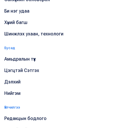
Би нэг удаа
Хүний багш
Шинжлэх ухаан, технологи
Бусад
Амьдралын түүх
Цэгцтэй Сэтгэх
Дэлхий
Нийгэм
Үйлчилгээ
Редакцын бодлого