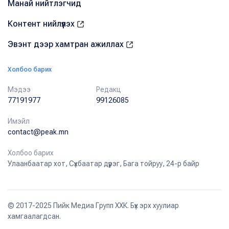
Манай нийтлэгчид
Контент нийлүүлэх
Эвэнт дээр хамтран ажиллах
Холбоо барих
Мэдээ
Редакц
77191977
99126085
Имэйл
contact@peak.mn
Холбоо барих
Улаанбаатар хот, Сүхбаатар дүүрэг, Бага тойруу, 24-р байр
© 2017-2025 Пийк Медиа Групп ХХК. Бүх эрх хуулиар
хамгаалагдсан.