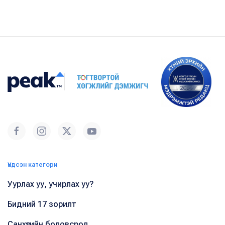
Үндсэн категори
Уурлах уу, учирлах уу?
Бидний 17 зорилт
Санхүүгийн боловсрол