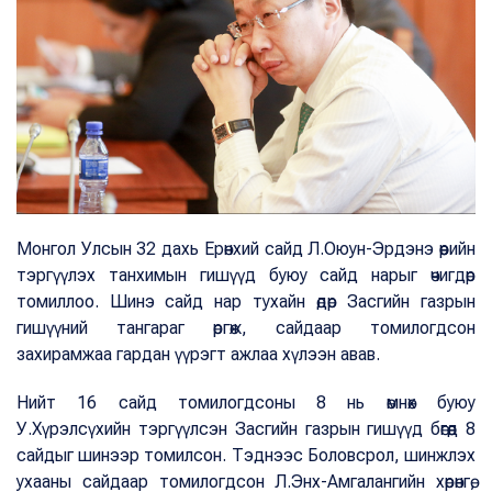
Монгол Улсын 32 дахь Ерөнхий сайд Л.Оюун-Эрдэнэ өөрийн
тэргүүлэх танхимын гишүүд буюу сайд нарыг өчигдөр
томиллоо. Шинэ сайд нар тухайн өдөр Засгийн газрын
гишүүний тангараг өргөж, сайдаар томилогдсон
захирамжаа гардан үүрэгт ажлаа хүлээн авав.
Нийт 16 сайд томилогдсоны 8 нь өмнөх буюу
У.Хүрэлсүхийн тэргүүлсэн Засгийн газрын гишүүд бөгөөд 8
сайдыг шинээр томилсон. Тэднээс Боловсрол, шинжлэх
ухааны сайдаар томилогдсон Л.Энх-Амгалангийн хөрөнгө,