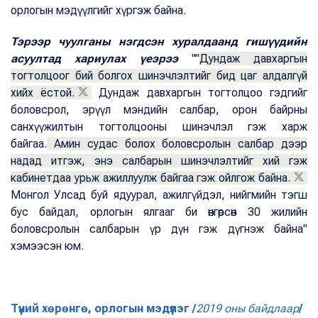
орлогын мэдүүлгийг хүргэж байна.
Тэрээр чуулганы нэгдсэн хуралдаанд гишүүдийн
асуултад хариулах үеэрээ
""
Дундаж давхаргын
тогтолцоог бий болгох шинэчлэлтийг бид цаг алдалгүй
хийх ёстой.
Дундаж давхаргын тогтолцоо гэдгийг
боловсрол, эрүүл мэндийн салбар, орон байрны
санхүүжилтын тогтолцооны шинэчлэл гэж харж
байгаа.
Амин судас болох боловсролын салбар дээр
надад итгэж, энэ салбарын шинэчлэлтийг хий гэж
кабинетдаа урьж ажиллуулж байгаа гэж ойлгож байна.
Монгол Улсад буй ядуурал, ажилгүйдэл, нийгмийн тэгш
бус байдал, орлогын ялгааг би өнгөрсөн 30 жилийн
боловсролын салбарын үр дүн гэж дүгнэж байна"
хэмээсэн юм.
Түүний хөрөнгө, орлогын мэдүүлэг /
2019 оны байдлаар
/