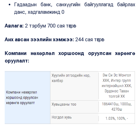
Гадаадын банк, санхүүгийн байгууллагад байрлах
данс, хадгаламжинд 0
Авлага:
2 тэрбум 700 сая төгрөг
Анх авсан зээлийн хэмжээ:
244 сая төгрөг
Компани нөхөрлөл хоршоонд оруулсан хөрөнгө
оруулалт: