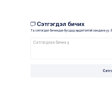
Сэтгэгдэл бичих
Та сэтгэгдэл бичихдээ бусдад хүндэтгэлтэй хандана уу. Ё
Сэтг