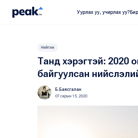
Уурлах уу, учирлах уу?
Бид
Нийгэм
Танд хэрэгтэй: 2020 
байгуулсан нийслэли
Б.Баясгалан
07 сарын 15, 2020