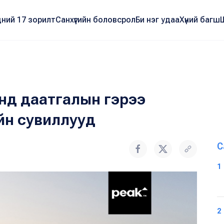
ний 17 зорилт
Санхүүгийн боловсрол
Би нэг удаа
Хүний багш
онд даатгалын гэрээ
йн сувиллууд
С
1
2