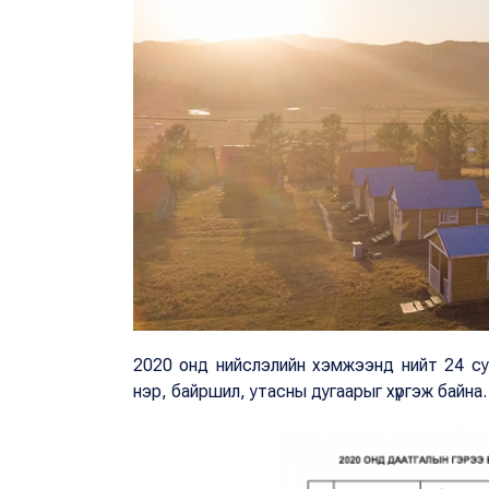
2020 онд нийслэлийн хэмжээнд нийт 24 су
нэр, байршил, утасны дугаарыг хүргэж байна