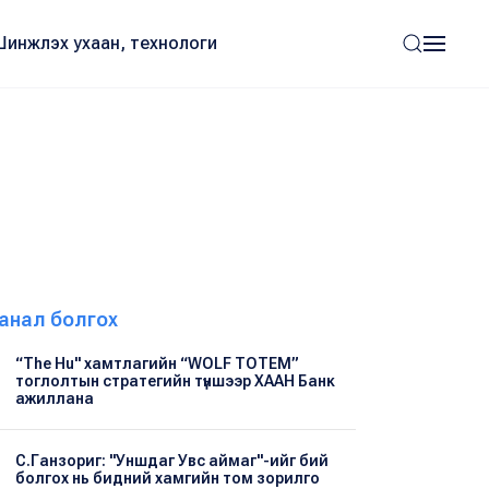
Шинжлэх ухаан, технологи
анал болгох
“The Hu" хамтлагийн “WOLF TOTEM”
тоглолтын стратегийн түншээр ХААН Банк
ажиллана
С.Ганзориг: "Уншдаг Увс аймаг"-ийг бий
болгох нь бидний хамгийн том зорилго