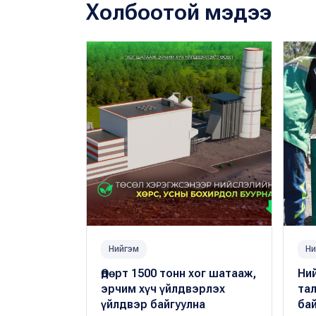
Холбоотой мэдээ
Нийгэм
Ни
Өдөрт 1500 тонн хог шатааж,
Ни
эрчим хүч үйлдвэрлэх
та
үйлдвэр байгуулна
бай