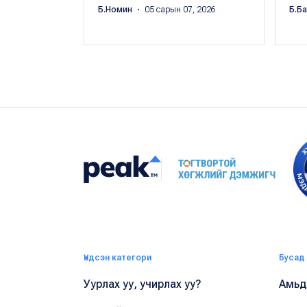
Б.Номин
・ 05 сарын 07, 2026
Б.Б
Үндсэн категори
Бусад
Уурлах уу, учирлах уу?
Амьдр