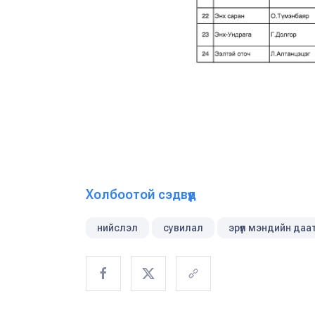
Холбоотой сэдвүүд
нийслэл
сувилал
эрүүл мэндийн даа