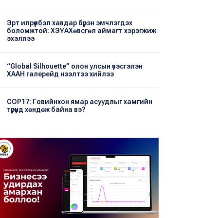
Эрт илрүүлбэл хавдар бүрэн эмчлэгдэх
боломжтой: ХЭҮА​Хөвсгөл аймагт хэрэгжиж
эхэллээ
“Global Silhouette” олон улсын үзэсгэлэн
ХААН галерейд нээлтээ хийлээ
COP17: Говийнхон ямар асуудлыг хамгийн
түрүүнд хөндөж байна вэ?