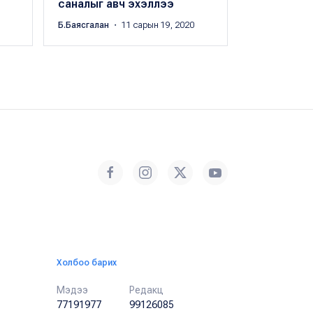
саналыг авч эхэллээ
Б.Баясгалан
・ 11 сарын 19, 2020
Холбоо барих
Мэдээ
Редакц
77191977
99126085