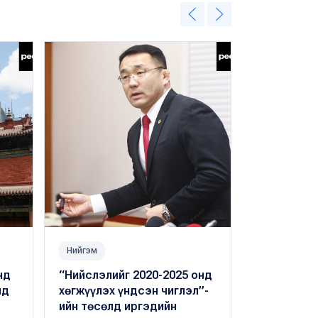
Нийгэм
Нийгэм
нд
“Нийслэлийг 2020-2025 онд
Цэрэг тат
лд
хөгжүүлэх үндсэн чиглэл”-
Б.Баясгалан
・
ийн төсөлд иргэдийн