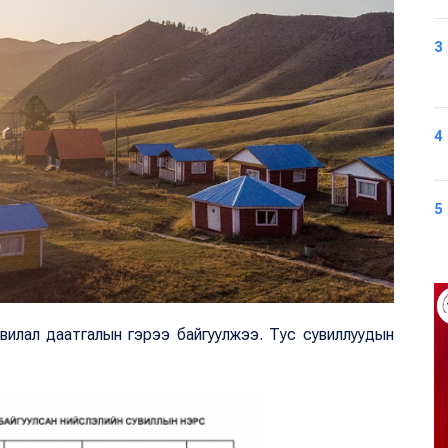
3
4
5
вилал даатгалын гэрээ байгуулжээ. Тус сувиллуудын
.