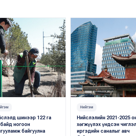
йгэм
Нийгэм
йслэлд шинээр 122 га
Нийслэлийн 2021-2025 о
лбайд ногоон
хөгжүүлэх үндсэн чиглэ
гууламж байгуулна
иргэдийн саналыг авч