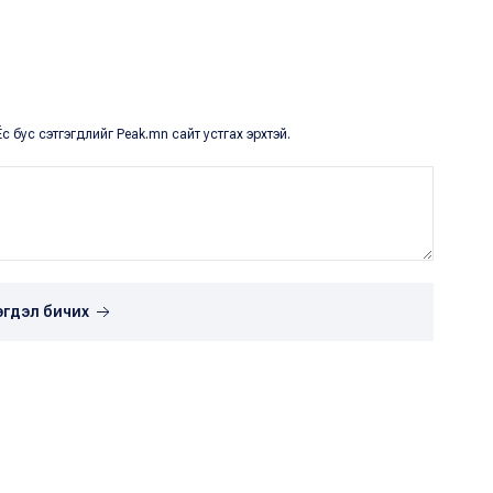
с бус сэтгэгдлийг Peak.mn сайт устгах эрхтэй.
эгдэл бичих