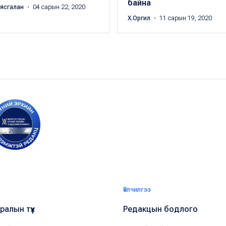
байна
аясгалан
・ 04 сарын 22, 2020
Х.Оргил
・ 11 сарын 19, 2020
Үйлчилгээ
алын түүх
Редакцын бодлого