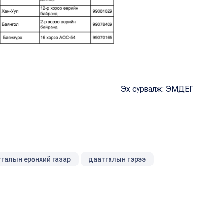
Эх сурвалж: ЭМДЕГ
тгалын ерөнхий газар
даатгалын гэрээ