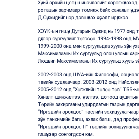
Хүний эрхийн цогц шинэчлэлийг хэрэгжүүлэхэд
ротацын зарчмаар томилж байх саналыг үндэ
Д.Сүнжидийг нэр дэвшүүлэх хүсэлт ирүүлжээ.
ХЭҮК-ын гишүүн Дугарын Сүнжид нь 1977 онд
дүгээр сургуулийг төгссөн. 1994-1998 онд МУ
1999-2000 онд мөн сургуульдаа хууль зүйн 
Максимилианы Их сургуульд олон улсын харь
Людвиг-Максимилианы Их сургуульд хууль зүи
2002-2003 онд ШУА-ийн Философи, социологи,
төвийн судлаачаар, 2003-2012 онд Нийслэли
2005-2012 онд “Хөгжлийн төлөө төв” ТББ-ын 
Хяналт-шинжилгээ, үнэлгээ, дотоод аудитын 
Төрийн захиргааны удирдлагын газрын дарг
“Иргэдийн оролцоо” төслийн зохицуулагчаар
зүйн тэнхимийн багш, ахлах багш, дэд про
“Иргэдийн оролцоо II” төслийн зохицуулагч
гишүүнээр сонгогдсон юм.