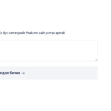
с бус сэтгэгдлийг Peak.mn сайт устгах эрхтэй.
эгдэл бичих