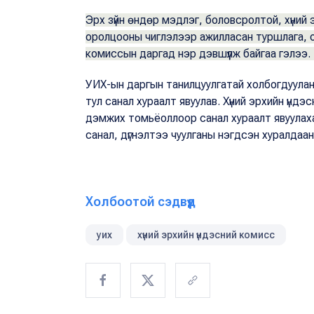
Эрх зүйн өндөр мэдлэг, боловсролтой, хүний 
оролцооны чиглэлээр ажилласан туршлага, о
комиссын даргад нэр дэвшүүлж байгаа гэлээ.
УИХ-ын даргын танилцуулгатай холбогдуулан ги
тул санал хураалт явуулав. Хүний эрхийн үн
дэмжих томьёоллоор санал хураалт явуулаха
санал, дүгнэлтээ чуулганы нэгдсэн хуралдаа
Холбоотой сэдвүүд
уих
хүний эрхийн үндэсний комисс