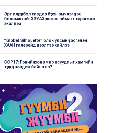
Эрт илрүүлбэл хавдар бүрэн эмчлэгдэх
боломжтой: ХЭҮА​Хөвсгөл аймагт хэрэгжиж
эхэллээ
“Global Silhouette” олон улсын үзэсгэлэн
ХААН галерейд нээлтээ хийлээ
COP17: Говийнхон ямар асуудлыг хамгийн
түрүүнд хөндөж байна вэ?