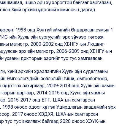
 манлайлал, шинэ эрч хүч хэрэгтэй байгааг харгалзан,
слэн Хүний эрхийн үндэсний комиссын даргад
 төрсөн. 1993 онд Хэнтий аймгийн Өндөрхаан сумын 1
ИС-ийн Хууль зүйн сургуулийг эрх зүйчээр төгсөж,
ухааны магистр, 2000-2002 онд ХБНГУ-ын Людвиг-
цуулсан эрх зүйн магистр, 2006-2009 онд ХБНГУ-ын
̆н ухааны докторын зэргийг тус тус хамгаалсан.
 хүний эрхийн хүрээлэнгийн Хууль зүйн судалгааны
йн Өмгөөлөгчдийн зөвлөлийн гишүүн, өмгөөлөгчөөр,
гүйцэтгэх захирлаар, 2009-2014 онд Хууль зүйн яамны
газрын даргаар, 2014-2015 онд Хууль зүйн яамны
аар, 2015-2017 онд ЕТГ, ШХА-ын хамтарсан
, 1998 оноос одоог хүртэл Удирдлагын академийн эрх
фессор, 2017 оноос ХЗДХЯ, ШХА-ын хамтарсан
аар тус тус ажиллаж байгаад 2020 оноос ХЭҮК-ын