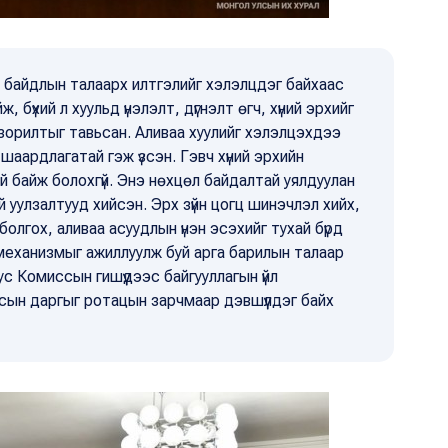
й байдлын талаарх илтгэлийг хэлэлцдэг байхаас
, бүхий л хуульд үнэлэлт, дүгнэлт өгч, хүний эрхийг
х зорилтыг тавьсан. Аливаа хуулийг хэлэлцэхдээ
 шаардлагатай гэж үзсэн. Гэвч хүний эрхийн
 байж болохгүй. Энэ нөхцөл байдалтай уялдуулан
 уулзалтууд хийсэн. Эрх зүйн цогц шинэчлэл хийх,
олгох, аливаа асуудлын үнэн эсэхийг тухай бүрд
 механизмыг ажиллуулж буй арга барилын талаар
с Комиссын гишүүдээс байгууллагын үйл
сын даргыг ротацын зарчмаар дэвшүүлдэг байх