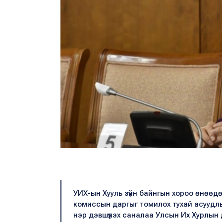
УИХ-ын Хууль зүйн байнгын хороо өнөөдөр
комиссын даргыг томилох тухай асууд
нэр дэвшүүлэх саналаа Улсын Их Хурлын