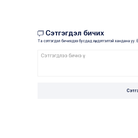
Сэтгэгдэл бичих
Та сэтгэгдэл бичихдээ бусдад хүндэтгэлтэй хандана уу. Ё
Сэтг