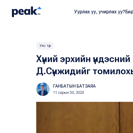
Уурлах уу, учирлах уу?
Бид
Улс төр
Хүний эрхийн үндэсни
Д.Сүнжидийг томило
ГАНБАТЫН БАТЗАЯА
11 сарын 30, 2023