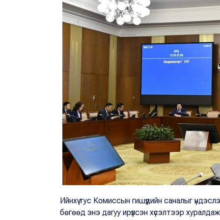
Ийнхүү тус Комиссын гишүүдийн саналыг үндэсл
бөгөөд энэ дагуу ирүүлсэн хүсэлтээр хуралдаж