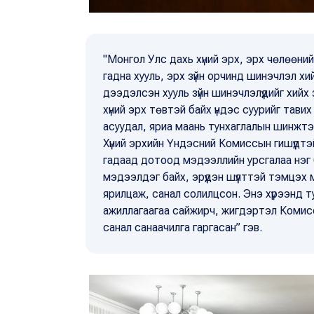
"Монгол Улс дахь хүний эрх, эрх чөлөөни
гадна хууль, эрх зүйн орчинд шинэчлэл хийж
дээдэлсэн хууль зүйн шинэчлэлүүдийг хий
хүний эрх төвтэй байх үндэс суурийг тавих
асуудал, яриа маань тунхаглалын шинжтэй
Хүний эрхийн Үндэсний Комиссын гишүүдтэй
гадаад дотоод мэдээллийн урсгалаа нэг б
мэдээлдэг байх, эрүүдэн шүүлттэй тэмцэх
ярилцаж, санал солилцсон. Энэ хүрээнд ту
ажиллагаагаа сайжирч, жигдэртэл Комис
санал санаачилга гаргасан” гэв.