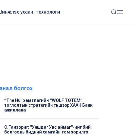
Шинжлэх ухаан, технологи
анал болгох
“The Hu" хамтлагийн “WOLF TOTEM”
тоглолтын стратегийн түншээр ХААН Банк
ажиллана
С.Ганзориг: "Уншдаг Увс аймаг"-ийг бий
болгох нь бидний хамгийн том зорилго