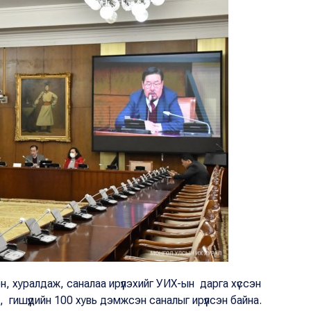
эн, хуралдаж, саналаа ирүүлэхийг УИХ-ын дарга хүссэн
, гишүүдийн 100 хувь дэмжсэн саналыг ирүүлсэн байна.