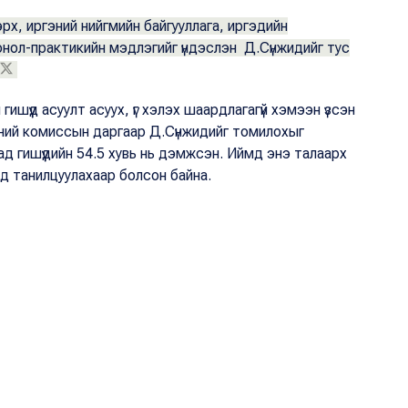
эрх, иргэний нийгмийн байгууллага, иргэдийн
нол-практикийн мэдлэгийг үндэслэн Д.Сүнжидийг тус
шүүд асуулт асуух, үг хэлэх шаардлагагүй хэмээн үзсэн
дэсний комиссын даргаар Д.Сүнжидийг томилохыг
д гишүүдийн 54.5 хувь нь дэмжсэн. Иймд энэ талаарх
нд танилцуулахаар болсон байна.