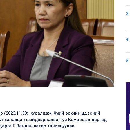
3
4
5
 (2023.11.30) хуралдаж, Хүний эрхийн үндэсний
лыг хэлэлцэн шийдвэрлэлээ.Тус Комиссын даргад
 дарга Г.Занданшатар танилцуулав.