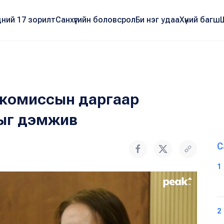
ний 17 зорилт
Санхүүгийн боловсрол
Би нэг удаа
Хүний багш
й комиссын даргаар
хыг дэмжив
С
1
2