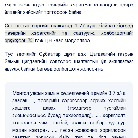
хэрэглэсэн үедээ тээврийн хэрэгсэл жолоодож дээрх
үйлдлийг хийснийг тогтоосон байна.
Согтолтын зэргийг шалгахад 1.77 хувь байсан бөгөөд
тээврийн хэрэгслийг түр саатуулж, холбогдогчийг
эрүүлжүүлсэн
гэж ЦЕГ-аас мэдээллээ.
Тус зөрчлийг Сүхбаатар дүүрэг дэх Цагдаагийн газрын
Замын цагдаагийн хэлтсээс шалгалтын үйл ажиллагааг
явуулж байгаа бөгөөд холбогдогч жолооч нь
Монгол улсын замын хөдөлгөөний дүрмийн 3.7 з/-д
заасан ..., тээврийн хэрэгслээр зорчих хэсгийн
хашлага давах (тэмдгээр тусгайлан
зөвшөөрснөөс бусад тохиолдолд), ...., хориглолт
тогтоосон зам, талбай, ажлын талбар руу дур
мэдэн нэвтрэх, …, гэсэн жолоочид хориглосон
заалтыг зөрчсөн байх тул та бүгд замын