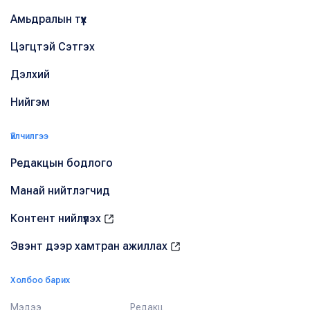
Амьдралын түүх
Цэгцтэй Сэтгэх
Дэлхий
Нийгэм
Үйлчилгээ
Редакцын бодлого
Манай нийтлэгчид
Контент нийлүүлэх
Эвэнт дээр хамтран ажиллах
Холбоо барих
Мэдээ
Редакц