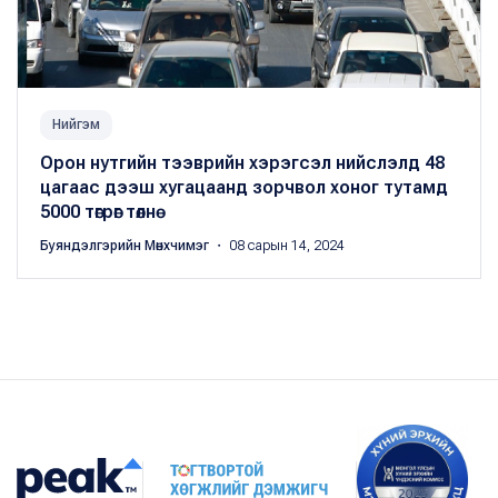
Нийгэм
Орон нутгийн тээврийн хэрэгсэл нийслэлд 48
цагаас дээш хугацаанд зорчвол хоног тутамд
5000 төгрөг төлнө
Буяндэлгэрийн Мөнхчимэг
・ 08 сарын 14, 2024