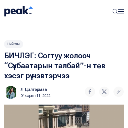
Нийгэм
БИЧЛЭГ: Согтуу жолооч
“Сүхбаатарын талбай”-н төв
хэсэг рүү нэвтэрчээ
Л.Дэлгэрмаа
04 сарын 11, 2022