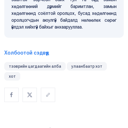
хөдөлгөөний дүрмийг баримтлан, замын
хөдөлгөөнд соёлтой оролцох, бусад хөдөлгөөнд
оролцогчдын аюулгүй байдалд нөлөөлөх сөрөг
үйлдэл хийхгүй байхыг анхаарууллаа.
Холбоотой сэдвүүд
тээврийн цагдаагийн алба
улаанбаатр хот
хот