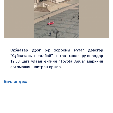
Сүхбаатар дүүрэг 6-р хорооны нутаг дэвсгэр
“Сүхбаатарын талбай”-н төв хэсэг рүү өнөөдөр
12:50 цагт улаан өнгийн "Toyota Aqua" маркийн
автомашин нэвтрэн оржээ.
Бичлэг үзэх: