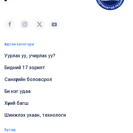
Үндсэн категори
Уурлах уу, учирлах уу?
Бидний 17 зорилт
Санхүүгийн боловсрол
Би нэг удаа
Хүний багш
Шинжлэх ухаан, технологи
Бусад