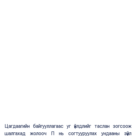
Цагдаагийн байгууллагаас уг үйлдлийг таслан зогсоож
шалгахад жолооч П нь согтууруулах ундааны зүйл