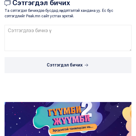
Сэтгэгдэл бичих
Та сэтгэгдэл бичихдээ бусдад хүндэтгэлтэй хандана уу. Ёс бус
сэтгэгдлийг Peak.mn сайт устгах эрхтэй.
Сэтгэгдэл бичих