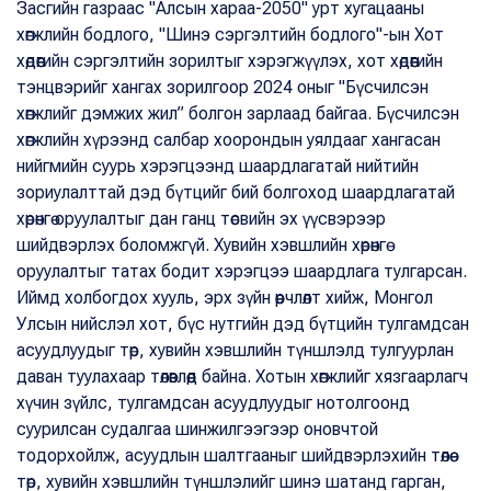
Засгийн газраас "Алсын хараа-2050" урт хугацааны
хөгжлийн бодлого, "Шинэ сэргэлтийн бодлого"-ын Хот
хөдөөгийн сэргэлтийн зорилтыг хэрэгжүүлэх, хот хөдөөгийн
тэнцвэрийг хангах зорилгоор 2024 оныг "Бүсчилсэн
хөгжлийг дэмжих жил” болгон зарлаад байгаа. Бүсчилсэн
хөгжлийн хүрээнд салбар хоорондын уялдааг хангасан
нийгмийн суурь хэрэгцээнд шаардлагатай нийтийн
зориулалттай дэд бүтцийг бий болгоход шаардлагатай
хөрөнгө оруулалтыг дан ганц төсвийн эх үүсвэрээр
шийдвэрлэх боломжгүй. Хувийн хэвшлийн хөрөнгө
оруулалтыг татах бодит хэрэгцээ шаардлага тулгарсан.
Иймд холбогдох хууль, эрх зүйн өөрчлөлт хийж, Монгол
Улсын нийслэл хот, бүс нутгийн дэд бүтцийн тулгамдсан
асуудлуудыг төр, хувийн хэвшлийн түншлэлд тулгуурлан
даван туулахаар төлөвлөөд байна. Хотын хөгжлийг хязгаарлагч
хүчин зүйлс, тулгамдсан асуудлуудыг нотолгоонд
суурилсан судалгаа шинжилгээгээр оновчтой
тодорхойлж, асуудлын шалтгааныг шийдвэрлэхийн төлөө
төр, хувийн хэвшлийн түншлэлийг шинэ шатанд гарган,