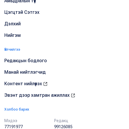
Амьдралын түүх
Цэгцтэй Сэтгэх
Дэлхий
Нийгэм
Үйлчилгээ
Редакцын бодлого
Манай нийтлэгчид
Контент нийлүүлэх
Эвэнт дээр хамтран ажиллах
Холбоо барих
Мэдээ
Редакц
77191977
99126085