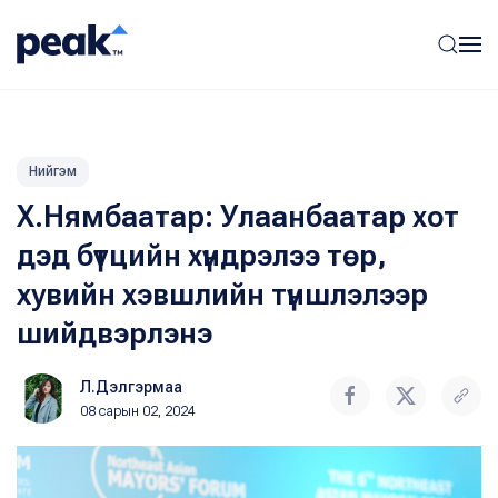
Нийгэм
Х.Нямбаатар: Улаанбаатар хот
дэд бүтцийн хүндрэлээ төр,
хувийн хэвшлийн түншлэлээр
шийдвэрлэнэ
Л.Дэлгэрмаа
08 сарын 02, 2024