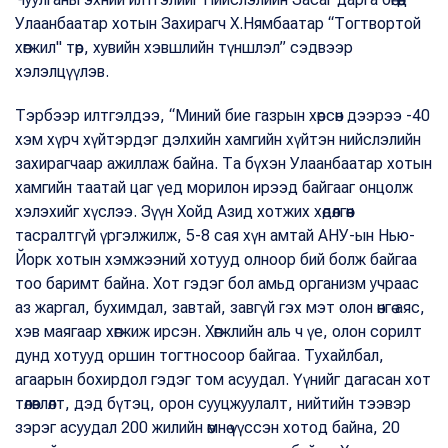
Улаанбаатар хотын Захирагч Х.Нямбаатар “Тогтвортой
хөгжил" төр, хувийн хэвшлийн түншлэл” сэдвээр
хэлэлцүүлэв.
Тэрбээр илтгэлдээ, “Миний бие газрын хөрсөн дээрээ -40
хэм хүрч хүйтэрдэг дэлхийн хамгийн хүйтэн нийслэлийн
захирагчаар ажиллаж байна. Та бүхэн Улаанбаатар хотын
хамгийн таатай цаг үед морилон ирээд байгааг онцолж
хэлэхийг хүслээ. Зүүн Хойд Азид хотжих хөдөлгөөн
тасралтгүй үргэлжилж, 5-8 сая хүн амтай АНУ-ын Нью-
Йорк хотын хэмжээний хотууд олноор бий болж байгаа
тоо баримт байна. Хот гэдэг бол амьд организм учраас
аз жаргал, бухимдал, завтай, завгүй гэх мэт олон өнгө аяс,
хэв маягаар хөгжиж ирсэн. Хөгжлийн аль ч үе, олон сорилт
дунд хотууд оршин тогтносоор байгаа. Тухайлбал,
агаарын бохирдол гэдэг том асуудал. Үүнийг дагасан хот
төлөвлөлт, дэд бүтэц, орон сууцжуулалт, нийтийн тээвэр
зэрэг асуудал 200 жилийн өмнө үүссэн хотод байна, 20