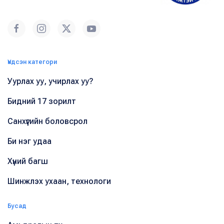
Үндсэн категори
Уурлах уу, учирлах уу?
Бидний 17 зорилт
Санхүүгийн боловсрол
Би нэг удаа
Хүний багш
Шинжлэх ухаан, технологи
Бусад