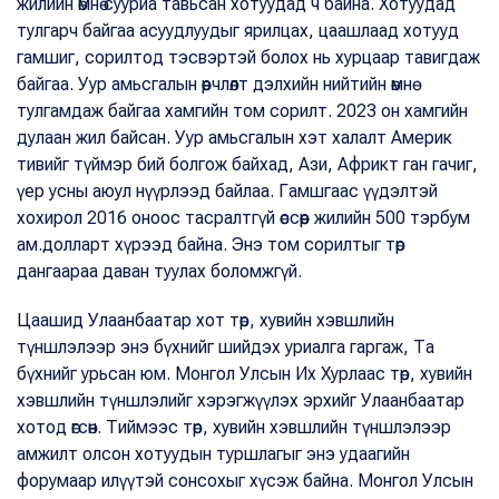
жилийн өмнө сууриа тавьсан хотуудад ч байна. Хотуудад
тулгарч байгаа асуудлуудыг ярилцах, цаашлаад хотууд
гамшиг, сорилтод тэсвэртэй болох нь хурцаар тавигдаж
байгаа. Уур амьсгалын өөрчлөлт дэлхийн нийтийн өмнө
тулгамдаж байгаа хамгийн том сорилт. 2023 он хамгийн
дулаан жил байсан. Уур амьсгалын хэт халалт Америк
тивийг түймэр бий болгож байхад, Ази, Африкт ган гачиг,
үер усны аюул нүүрлээд байлаа. Гамшгаас үүдэлтэй
хохирол 2016 оноос тасралтгүй өссөөр жилийн 500 тэрбум
ам.долларт хүрээд байна. Энэ том сорилтыг төр
дангаараа даван туулах боломжгүй.
Цаашид Улаанбаатар хот төр, хувийн хэвшлийн
түншлэлээр энэ бүхнийг шийдэх уриалга гаргаж, Та
бүхнийг урьсан юм. Монгол Улсын Их Хурлаас төр, хувийн
хэвшлийн түншлэлийг хэрэгжүүлэх эрхийг Улаанбаатар
хотод өгсөн. Тиймээс төр, хувийн хэвшлийн түншлэлээр
амжилт олсон хотуудын туршлагыг энэ удаагийн
форумаар илүүтэй сонсохыг хүсэж байна. Монгол Улсын