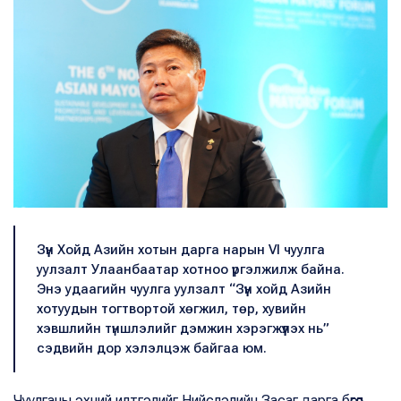
Зүүн Хойд Азийн хотын дарга нарын VI чуулга
уулзалт Улаанбаатар хотноо үргэлжилж байна.
Энэ удаагийн чуулга уулзалт “Зүүн хойд Азийн
хотуудын тогтвортой хөгжил, төр, хувийн
хэвшлийн түншлэлийг дэмжин хэрэгжүүлэх нь”
сэдвийн дор хэлэлцэж байгаа юм.
Чуулганы эхний илтгэлийг Нийслэлийн Засаг дарга бөгөөд