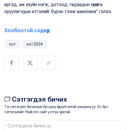
иргэд, аж ахуйн нэгж, дотоод, гадаадын хөрөнгө
оруулагчдын итгэлийг бүрэн тээж ажиллана” гэлээ.
Холбоотой сэдвүүд
хот
хот2024
Сэтгэгдэл бичих
Та сэтгэгдэл бичихдээ бусдад хүндэтгэлтэй хандана уу. Ёс бус
сэтгэгдлийг Peak.mn сайт устгах эрхтэй.