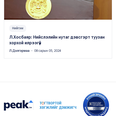
Нийгэм
Л.Хосбаяр: Нийслэлийн нутаг дэвсгэрт туузан
хорхой илрээгүй
Л.Дэлгэрмаа
・ 08 сарын 05, 2024