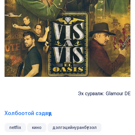
Эх сурвалж: Glamour DE
Холбоотой сэдвүүд
netflix
кино
дэлгэцийнуранбүтээл