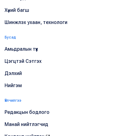
Хүний багш
Шинжлэх ухаан, технологи
Бусад
Амьдралын түүх
Цэгцтэй Сэтгэх
Дэлхий
Нийгэм
Үйлчилгээ
Редакцын бодлого
Манай нийтлэгчид