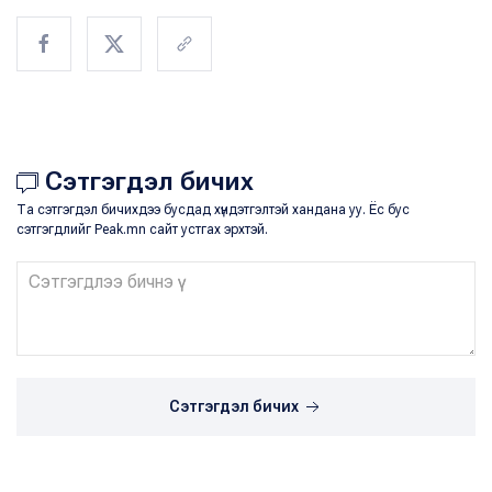
Сэтгэгдэл бичих
Та сэтгэгдэл бичихдээ бусдад хүндэтгэлтэй хандана уу. Ёс бус
сэтгэгдлийг Peak.mn сайт устгах эрхтэй.
Сэтгэгдэл бичих