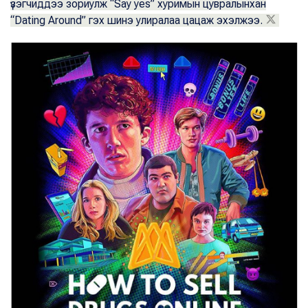
үзэгчиддээ зориулж “Say yes” хуримын цувралынхан
“Dating Around” гэх шинэ улиралаа цацаж эхэлжээ.