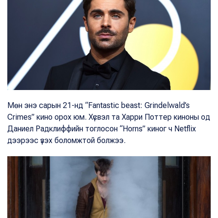
Мөн энэ сарын 21-нд “Fantastic beast: Grindelwald’s
Crimes” кино орох юм. Хүсвэл та Харри Поттер киноны од
Даниел Радклиффийн тоглосон “Horns” киног ч Netflix
дээрээс үзэх боломжтой болжээ.