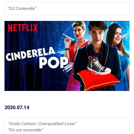
"DJ Cinderella" 
2020.07.14
"Urzila Carlson: Overqualified Loser"
"On est ensemble"