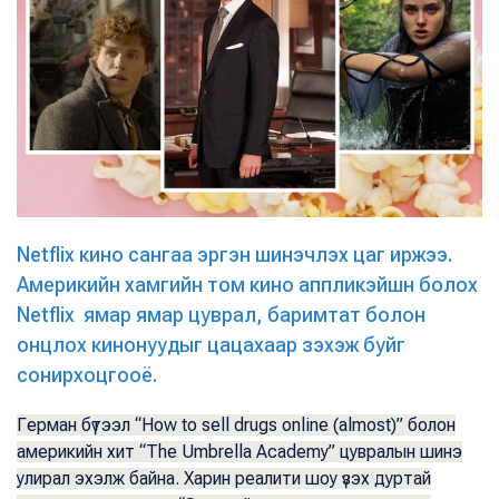
Netflix кино сангаа эргэн шинэчлэх цаг иржээ.
Америкийн хамгийн том кино аппликэйшн болох
Netflix ямар ямар цуврал, баримтат болон
онцлох кинонуудыг цацахаар зэхэж буйг
сонирхоцгооё.
Герман бүтээл “How to sell drugs online (almost)” болон
америкийн хит “The Umbrella Academy” цувралын шинэ
улирал эхэлж байна. Харин реалити шоу үзэх дуртай