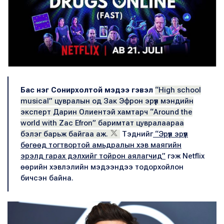
Бас нэг Сонирхолтой мэдээ гэвэл
“High school
musical” цувралын од Зак Эфрон эрүүл мэндийн
эксперт Дарин Олиентэй хамтарч “Around the
world with Zac Efron” баримтат цувралаараа
бэлэг барьж байгаа аж.
Тэднийг
“Эрүүл эрүүл
бөгөөд тогтвортой амьдралын хэв маягийн
эрэлд гарах дэлхийг тойрон аялагчид”
гэж Netflix
өөрийн хэвлэлийн мэдээндээ тодорхойлон
бичсэн байна.