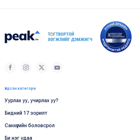
Үндсэн категори
Уурлах уу, учирлах уу?
Бидний 17 зорилт
Санхүүгийн боловсрол
Би нэг удаа